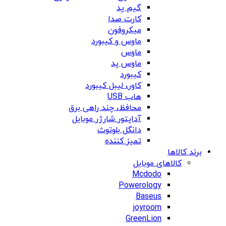
گیم پد
کارت صدا
میکروفون
ماوس و کیبورد
ماوس
ماوس پد
کیبورد
کاور، لیبل کیبورد
هاب USB
محافظ، چند راهی برق
آداپتور شارژر موبایل
دانگل بلوتوث
تمیز کننده
برند کالاها
کالاهای موبایل
Mcdodo
Powerology
Baseus
joyroom
GreenLion