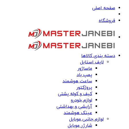
صفحه اصلی
فروشگاه
دسته بندی کالاها
لایف استایل
ماساژور
پمپ باد
ساعت هوشمند
پروژکتور
کیف و کوله پشتی
لوازم خودرو
آرایشی و بهداشتی
عینک هوشمند
لوازم جانبی موبایل
شارژر موبایل