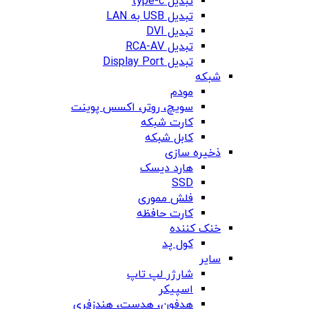
تبدیل type-c
تبدیل USB به LAN
تبدیل DVI
تبدیل RCA-AV
تبدیل Display Port
شبکه
مودم
سویچ، روتر، اکسس پوینت
کارت شبکه
کابل شبکه
ذخیره سازی
هارد دیسک
SSD
فلش مموری
کارت حافظه
خنک کننده
کول پد
سایر
شارژر لپ تاپ
اسپیکر
هدفون، هدست، هندزفری