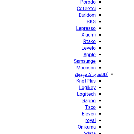
Porodo
Coteetci
Earldom
SKG
Lepresso
Xiaomi
Rtako
Levelo
Apple
Samsunge
Mocoson
کالاهای کامپیوتر
KnetPlus
Logikey
Logitech
Rapoo
Tsco
Eleven
royal
Onikuma