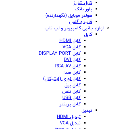
کابل شارژ
پاور بانک
هولدر موبایل (نگهدارنده)
قاب و گلس
لوازم جانبی کامپیوتر و لپ تاپ
کابل
کابل HDMI
کابل VGA
کابل DISPLAY PORT
کابل DVI
کابل RCA-AV
کابل صدا
کابل نوری (اپتیکال)
کابل برق
کابل تلفن
کابل USB
کابل پرینتر
تبدیل
تبدیل HDMI
تبدیل VGA