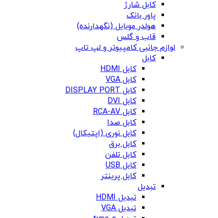
کابل شارژ
پاور بانک
هولدر موبایل (نگهدارنده)
قاب و گلس
لوازم جانبی کامپیوتر و لپ تاپ
کابل
کابل HDMI
کابل VGA
کابل DISPLAY PORT
کابل DVI
کابل RCA-AV
کابل صدا
کابل نوری (اپتیکال)
کابل برق
کابل تلفن
کابل USB
کابل پرینتر
تبدیل
تبدیل HDMI
تبدیل VGA