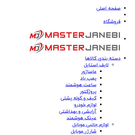
صفحه اصلی
فروشگاه
دسته بندی کالاها
لایف استایل
ماساژور
پمپ باد
ساعت هوشمند
پروژکتور
کیف و کوله پشتی
لوازم خودرو
آرایشی و بهداشتی
عینک هوشمند
لوازم جانبی موبایل
شارژر موبایل