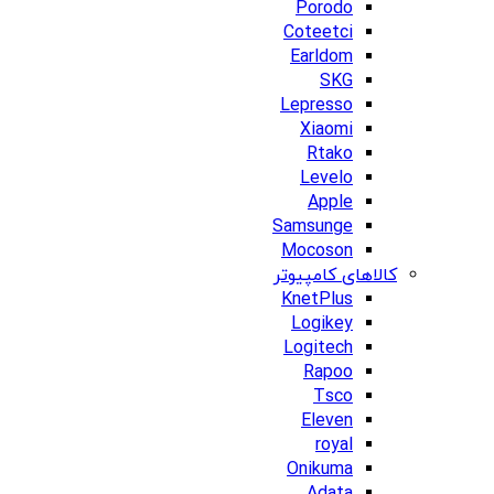
Porodo
Coteetci
Earldom
SKG
Lepresso
Xiaomi
Rtako
Levelo
Apple
Samsunge
Mocoson
کالاهای کامپیوتر
KnetPlus
Logikey
Logitech
Rapoo
Tsco
Eleven
royal
Onikuma