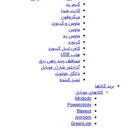
گیم پد
کارت صدا
میکروفون
ماوس و کیبورد
ماوس
ماوس پد
کیبورد
کاور، لیبل کیبورد
هاب USB
محافظ، چند راهی برق
آداپتور شارژر موبایل
دانگل بلوتوث
تمیز کننده
برند کالاها
کالاهای موبایل
Mcdodo
Powerology
Baseus
joyroom
GreenLion