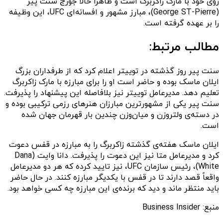
روی خود با مارک زاکربرگ است و ظاهراً حالا جورج سنت پیر
(George ST-Pierre)، مبارز مشهور و افسانه‌ای UFC، این وظیفه
را بر عهده گرفته است.
مطالب مرتبط:
سنت پیر روز گذشته در توییتر اعلام کرد که از طرفداران بزرگ
ایلان ماسک بوده و حاضر است او را برای مبارزه با مارک زاکربرگ
تعلیم دهد. مدیرعامل توییتر نیز بلافاصله این پیشنهاد را پذیرفت.
سنت پیر یکی از مشهورترین مبارزان هنرهای رزمی ترکیبی بوده و
در دسته‌ی ولتروزن و میان‌وزن چندین بار قهرمان جهان شده
است.
ایلان ماسک هفته‌ی گذشته زاکربرگ را به مبارزه در قفس دعوت
کرد و مدیرعامل متا نیز این دعوت را پذیرفت. دانا وایت (Dana
White)، رئیس سازمان UFC، نیز تایید کرده که هر دو مدیرعامل
واقعاً قصد دارند تا در قفس با یکدیگر مبارزه کنند. در حال حاضر
باید منتظر ماند و دید که برنده‌ی این مبارزه چه کسی خواهد بود.
منبع: Business Insider