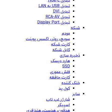
تبدیل type-c
تبدیل USB به LAN
تبدیل DVI
تبدیل RCA-AV
تبدیل Display Port
شبکه
مودم
سویچ، روتر، اکسس پوینت
کارت شبکه
کابل شبکه
ذخیره سازی
هارد دیسک
SSD
فلش مموری
کارت حافظه
خنک کننده
کول پد
سایر
شارژر لپ تاپ
اسپیکر
هدفون، هدست، هندزفری