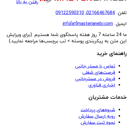
رفتن به بالا
تلفن
02166467684
,
09122590310
ایمیل
info[at]masterjanebi.com
ما 24 ساعته 7 روز هفته پاسخگوی شما هستیم. (برای ویرایش
این متن به پیکربندی پوسته > تب برچسب‌ها مراجعه نمایید.)
راهنمای خرید
تماس با مستر جانبی
فرصت‌های شغلی
فروش در مسترجانبی
اخباری فناوری
خدمات مشتریان
شیوه‌های پرداخت
رویه ارسال سفارش
نحوه ثبت سفارش