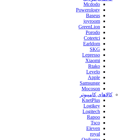
Mcdodo
Powerology
Baseus
joyroom
GreenLion
Porodo
Coteetci
Earldom
SKG
Lepresso
Xiaomi
Rtako
Levelo
Apple
Samsunge
Mocoson
کالاهای کامپیوتر
KnetPlus
Logikey
Logitech
Rapoo
Tsco
Eleven
royal
Onikuma