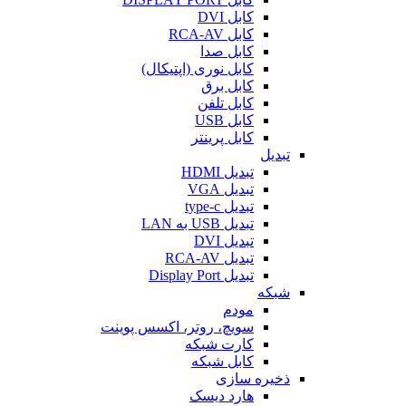
کابل DVI
کابل RCA-AV
کابل صدا
کابل نوری (اپتیکال)
کابل برق
کابل تلفن
کابل USB
کابل پرینتر
تبدیل
تبدیل HDMI
تبدیل VGA
تبدیل type-c
تبدیل USB به LAN
تبدیل DVI
تبدیل RCA-AV
تبدیل Display Port
شبکه
مودم
سویچ، روتر، اکسس پوینت
کارت شبکه
کابل شبکه
ذخیره سازی
هارد دیسک