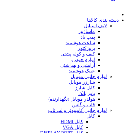
دسته بندی کالاها
لایف استایل
ماساژور
پمپ باد
ساعت هوشمند
پروژکتور
کیف و کوله پشتی
لوازم خودرو
آرایشی و بهداشتی
عینک هوشمند
لوازم جانبی موبایل
شارژر موبایل
کابل شارژ
پاور بانک
هولدر موبایل (نگهدارنده)
قاب و گلس
لوازم جانبی کامپیوتر و لپ تاپ
کابل
کابل HDMI
کابل VGA
کابل DISPLAY PORT