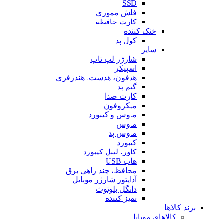
SSD
فلش مموری
کارت حافظه
خنک کننده
کول پد
سایر
شارژر لپ تاپ
اسپیکر
هدفون، هدست، هندزفری
گیم پد
کارت صدا
میکروفون
ماوس و کیبورد
ماوس
ماوس پد
کیبورد
کاور، لیبل کیبورد
هاب USB
محافظ، چند راهی برق
آداپتور شارژر موبایل
دانگل بلوتوث
تمیز کننده
برند کالاها
کالاهای موبایل