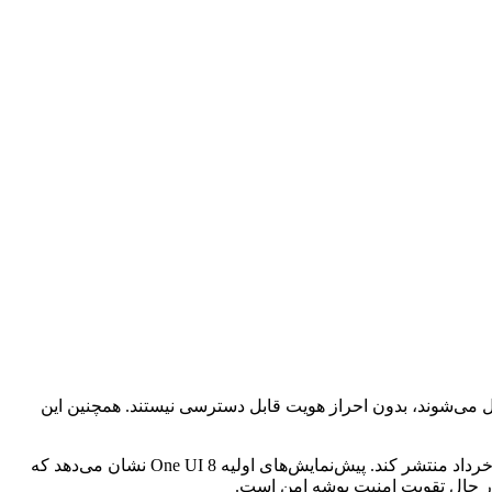
وشه منتقل می‌شوند، بدون احراز هویت قابل دسترسی نیستند. همچنین این
به تازگی اطلاعات جدول زمانی انتشار One UI 8 منتشر شده بود که نشان می‌داد سامسونگ قصد دارد تا نسخه بتا One UI 8 را در اوایل ماه خرداد منتشر کند. پیش‌نمایش‌های اولیه One UI 8 نشان می‌دهد که
ر حال تقویت امنیت پوشه امن است.