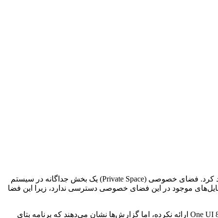
اکنون مشخص شده که One UI 8 تغییر بنیادی در پوشه امن ایجاد کرده و از API فضای خصوصی اندروید به‌جای پروفایل کاری استفاده خواهد کرد. فضای خصوصی (Private Space) یک بخش جداگانه در سیستم
ز فایل‌های موجود در این فضای خصوصی دسترسی ندارد، زیرا این فضا
انتقال پوشه امن از پروفایل کاری به فضای خصوصی، امنیت آن را به‌شدت افزایش خواهد داد. سامسونگ هنوز جزئیاتی درباره زمان عرضه One UI 8 ارائه نکرده، اما گزارش‌ها نشان می‌دهند که برنامه بتای