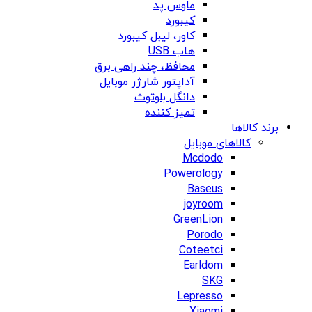
ماوس پد
کیبورد
کاور، لیبل کیبورد
هاب USB
محافظ، چند راهی برق
آداپتور شارژر موبایل
دانگل بلوتوث
تمیز کننده
برند کالاها
کالاهای موبایل
Mcdodo
Powerology
Baseus
joyroom
GreenLion
Porodo
Coteetci
Earldom
SKG
Lepresso