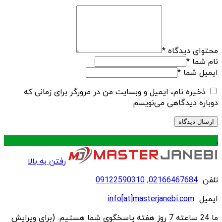
محتوای دیدگاه
*
نام شما
*
ایمیل شما
*
ذخیره نام، ایمیل و وبسایت من در مرورگر برای زمانی که
دوباره دیدگاهی می‌نویسم.
.
رفتن به بالا
تلفن
02166467684
,
09122590310
ایمیل
info[at]masterjanebi.com
ما 24 ساعته 7 روز هفته پاسخگوی شما هستیم. (برای ویرایش