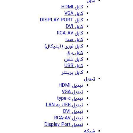
کابل
کابل HDMI
کابل VGA
کابل DISPLAY PORT
کابل DVI
کابل RCA-AV
کابل صدا
کابل نوری (اپتیکال)
کابل برق
کابل تلفن
کابل USB
کابل پرینتر
تبدیل
تبدیل HDMI
تبدیل VGA
تبدیل type-c
تبدیل USB به LAN
تبدیل DVI
تبدیل RCA-AV
تبدیل Display Port
شبکه