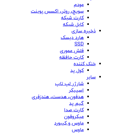
مودم
سویچ، روتر، اکسس پوینت
کارت شبکه
کابل شبکه
ذخیره سازی
هارد دیسک
SSD
فلش مموری
کارت حافظه
خنک کننده
کول پد
سایر
شارژر لپ تاپ
اسپیکر
هدفون، هدست، هندزفری
گیم پد
کارت صدا
میکروفون
ماوس و کیبورد
ماوس