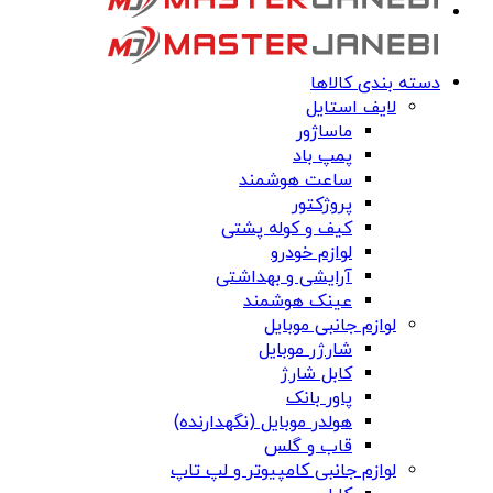
دسته بندی کالاها
لایف استایل
ماساژور
پمپ باد
ساعت هوشمند
پروژکتور
کیف و کوله پشتی
لوازم خودرو
آرایشی و بهداشتی
عینک هوشمند
لوازم جانبی موبایل
شارژر موبایل
کابل شارژ
پاور بانک
هولدر موبایل (نگهدارنده)
قاب و گلس
لوازم جانبی کامپیوتر و لپ تاپ