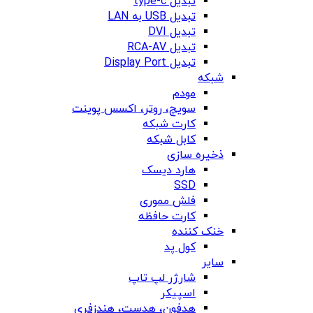
تبدیل type-c
تبدیل USB به LAN
تبدیل DVI
تبدیل RCA-AV
تبدیل Display Port
شبکه
مودم
سویچ، روتر، اکسس پوینت
کارت شبکه
کابل شبکه
ذخیره سازی
هارد دیسک
SSD
فلش مموری
کارت حافظه
خنک کننده
کول پد
سایر
شارژر لپ تاپ
اسپیکر
هدفون، هدست، هندزفری