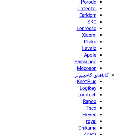
Porodo
Coteetci
Earldom
SKG
Lepresso
Xiaomi
Rtako
Levelo
Apple
Samsunge
Mocoson
کالاهای کامپیوتر
KnetPlus
Logikey
Logitech
Rapoo
Tsco
Eleven
royal
Onikuma