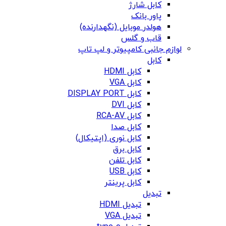
کابل شارژ
پاور بانک
هولدر موبایل (نگهدارنده)
قاب و گلس
لوازم جانبی کامپیوتر و لپ تاپ
کابل
کابل HDMI
کابل VGA
کابل DISPLAY PORT
کابل DVI
کابل RCA-AV
کابل صدا
کابل نوری (اپتیکال)
کابل برق
کابل تلفن
کابل USB
کابل پرینتر
تبدیل
تبدیل HDMI
تبدیل VGA