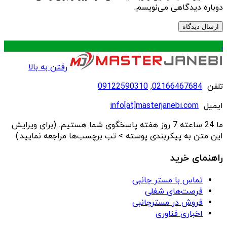
دوباره دیدگاهی می‌نویسم.
.
رفتن به بالا
تلفن
02166467684
,
09122590310
ایمیل
info[at]masterjanebi.com
ما 24 ساعته 7 روز هفته پاسخگوی شما هستیم. (برای ویرایش
این متن به پیکربندی پوسته > تب برچسب‌ها مراجعه نمایید.)
راهنمای خرید
تماس با مستر جانبی
فرصت‌های شغلی
فروش در مسترجانبی
اخباری فناوری