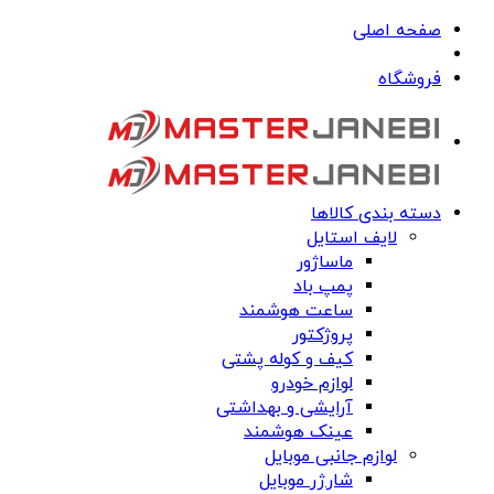
صفحه اصلی
فروشگاه
دسته بندی کالاها
لایف استایل
ماساژور
پمپ باد
ساعت هوشمند
پروژکتور
کیف و کوله پشتی
لوازم خودرو
آرایشی و بهداشتی
عینک هوشمند
لوازم جانبی موبایل
شارژر موبایل