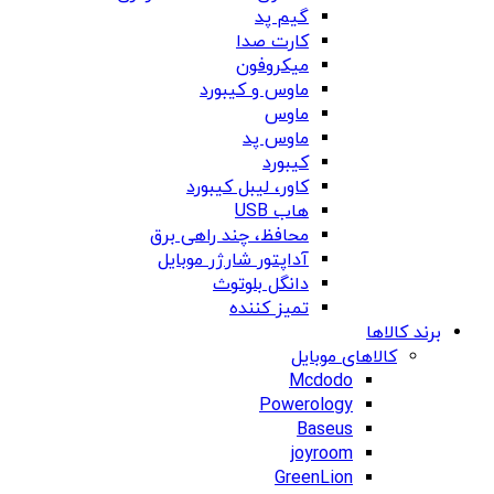
گیم پد
کارت صدا
میکروفون
ماوس و کیبورد
ماوس
ماوس پد
کیبورد
کاور، لیبل کیبورد
هاب USB
محافظ، چند راهی برق
آداپتور شارژر موبایل
دانگل بلوتوث
تمیز کننده
برند کالاها
کالاهای موبایل
Mcdodo
Powerology
Baseus
joyroom
GreenLion