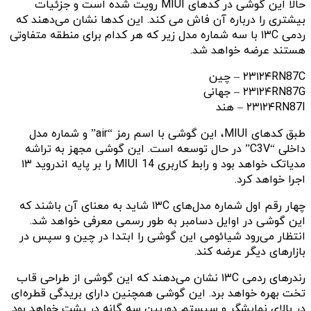
حالا این گوشی در کدهای MIUI رویت شده است و جزئیات
بیشتری را درباره آن فاش می کند. این کدها نشان می‌دهند که
ردمی ۱۳C با سه شماره مدل زیر که هر کدام برای منطقه‌ متفاوتی
هستند عرضه خواهد شد.
۲۳۱۲۴RN87C – چین
۲۳۱۲۴RN87G – جهانی
۲۳۱۲۴RN87I – هند
طبق کدهای MIUI، این گوشی با اسم رمز “air” و شماره مدل
داخلی “C3V” در حال توسعه است. این گوشی مجهز به تراشه
مدیاتک خواهد بود و رابط کاربری MIUI 14 را بر پایه اندروید ۱۳
اجرا خواهد کرد.
چهار رقم اول شماره مدل‌های ۱۳C شاید به معنای آن باشند که
این گوشی در اوایل دسامبر به طور رسمی معرفی خواهد شد.
انتظار می‌رود شیائومی این گوشی را ابتدا در چین و سپس در
بازارهای دیگر عرضه کند.
رندرهای ردمی ۱۳C نشان می‌دهند که این گوشی از طراحی قاب
تخت بهره خواهد برد. این گوشی همچنین دارای بریدگی قطره‌ای
در بالای نمایشگر و سیستم دوربین سه گانه در پشت خواهد بود.