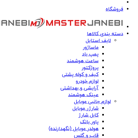
فروشگاه
دسته بندی کالاها
لایف استایل
ماساژور
پمپ باد
ساعت هوشمند
پروژکتور
کیف و کوله پشتی
لوازم خودرو
آرایشی و بهداشتی
عینک هوشمند
لوازم جانبی موبایل
شارژر موبایل
کابل شارژ
پاور بانک
هولدر موبایل (نگهدارنده)
قاب و گلس