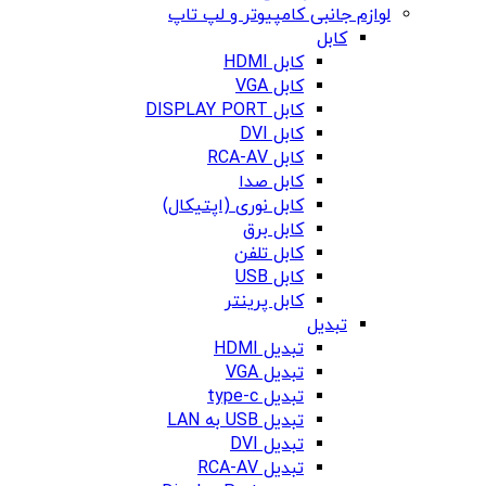
لوازم جانبی کامپیوتر و لپ تاپ
کابل
کابل HDMI
کابل VGA
کابل DISPLAY PORT
کابل DVI
کابل RCA-AV
کابل صدا
کابل نوری (اپتیکال)
کابل برق
کابل تلفن
کابل USB
کابل پرینتر
تبدیل
تبدیل HDMI
تبدیل VGA
تبدیل type-c
تبدیل USB به LAN
تبدیل DVI
تبدیل RCA-AV