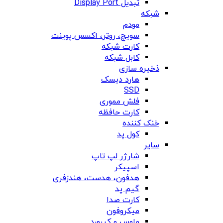
تبدیل Display Port
شبکه
مودم
سویچ، روتر، اکسس پوینت
کارت شبکه
کابل شبکه
ذخیره سازی
هارد دیسک
SSD
فلش مموری
کارت حافظه
خنک کننده
کول پد
سایر
شارژر لپ تاپ
اسپیکر
هدفون، هدست، هندزفری
گیم پد
کارت صدا
میکروفون
ماوس و کیبورد