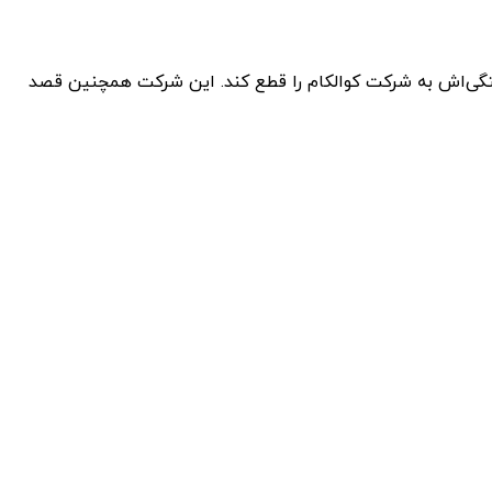
فای ۷ اختصاصی خود نیست، بلکه قصد دارد با توسعه مودم‌ ۵G اختصاصی خود، وابستگی‌اش به شرکت کوالکام را قطع کند. این شرکت همچنین قصد