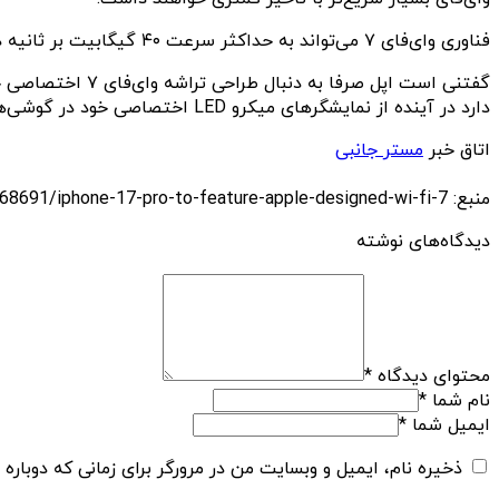
فناوری وای‌فای ۷ می‌تواند به حداکثر سرعت ۴۰ گیگابیت بر ثانیه دست یابد که نسبت به وای‌فای ۶E، چهار برابر سرعت بیشتری دارد.
دارد در آینده از نمایشگرهای میکرو LED اختصاصی خود در گوشی‌های آیفون استفاده کند.
اتاق خبر
مستر جانبی
منبع: https://techfars.com/268691/iphone-17-pro-to-feature-apple-designed-wi-fi-7/
دیدگاه‌های نوشته
محتوای دیدگاه
*
نام شما
*
ایمیل شما
*
ذخیره نام، ایمیل و وبسایت من در مرورگر برای زمانی که دوباره