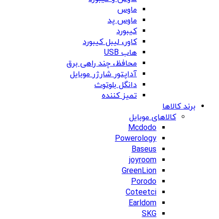
ماوس
ماوس پد
کیبورد
کاور، لیبل کیبورد
هاب USB
محافظ، چند راهی برق
آداپتور شارژر موبایل
دانگل بلوتوث
تمیز کننده
برند کالاها
کالاهای موبایل
Mcdodo
Powerology
Baseus
joyroom
GreenLion
Porodo
Coteetci
Earldom
SKG