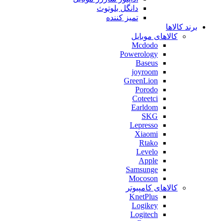
دانگل بلوتوث
تمیز کننده
برند کالاها
کالاهای موبایل
Mcdodo
Powerology
Baseus
joyroom
GreenLion
Porodo
Coteetci
Earldom
SKG
Lepresso
Xiaomi
Rtako
Levelo
Apple
Samsunge
Mocoson
کالاهای کامپیوتر
KnetPlus
Logikey
Logitech