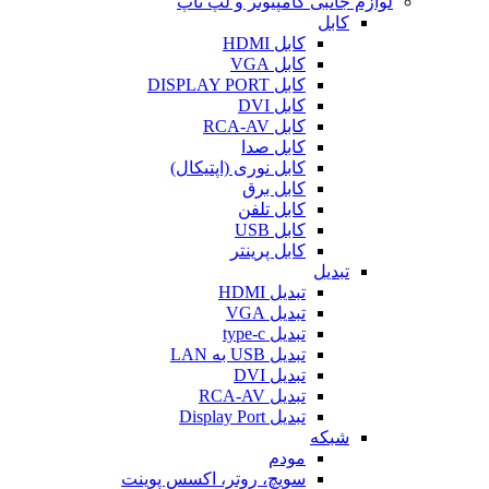
لوازم جانبی کامپیوتر و لپ تاپ
کابل
کابل HDMI
کابل VGA
کابل DISPLAY PORT
کابل DVI
کابل RCA-AV
کابل صدا
کابل نوری (اپتیکال)
کابل برق
کابل تلفن
کابل USB
کابل پرینتر
تبدیل
تبدیل HDMI
تبدیل VGA
تبدیل type-c
تبدیل USB به LAN
تبدیل DVI
تبدیل RCA-AV
تبدیل Display Port
شبکه
مودم
سویچ، روتر، اکسس پوینت