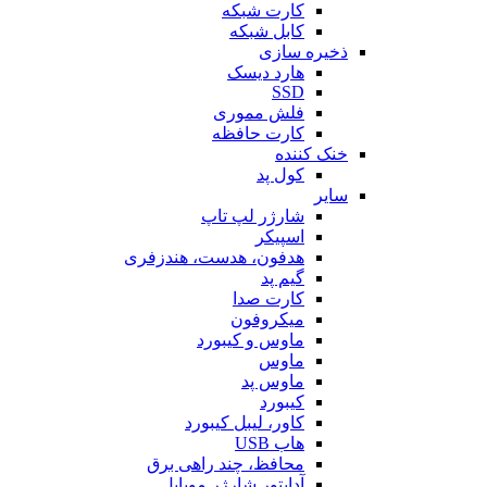
کارت شبکه
کابل شبکه
ذخیره سازی
هارد دیسک
SSD
فلش مموری
کارت حافظه
خنک کننده
کول پد
سایر
شارژر لپ تاپ
اسپیکر
هدفون، هدست، هندزفری
گیم پد
کارت صدا
میکروفون
ماوس و کیبورد
ماوس
ماوس پد
کیبورد
کاور، لیبل کیبورد
هاب USB
محافظ، چند راهی برق
آداپتور شارژر موبایل