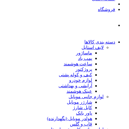
فروشگاه
دسته بندی کالاها
لایف استایل
ماساژور
پمپ باد
ساعت هوشمند
پروژکتور
کیف و کوله پشتی
لوازم خودرو
آرایشی و بهداشتی
عینک هوشمند
لوازم جانبی موبایل
شارژر موبایل
کابل شارژ
پاور بانک
هولدر موبایل (نگهدارنده)
قاب و گلس