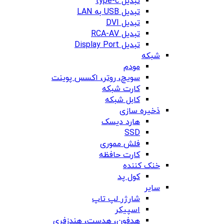
تبدیل type-c
تبدیل USB به LAN
تبدیل DVI
تبدیل RCA-AV
تبدیل Display Port
شبکه
مودم
سویچ، روتر، اکسس پوینت
کارت شبکه
کابل شبکه
ذخیره سازی
هارد دیسک
SSD
فلش مموری
کارت حافظه
خنک کننده
کول پد
سایر
شارژر لپ تاپ
اسپیکر
هدفون، هدست، هندزفری