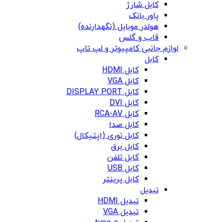
کابل شارژ
پاور بانک
هولدر موبایل (نگهدارنده)
قاب و گلس
لوازم جانبی کامپیوتر و لپ تاپ
کابل
کابل HDMI
کابل VGA
کابل DISPLAY PORT
کابل DVI
کابل RCA-AV
کابل صدا
کابل نوری (اپتیکال)
کابل برق
کابل تلفن
کابل USB
کابل پرینتر
تبدیل
تبدیل HDMI
تبدیل VGA