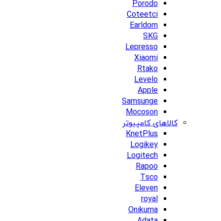
Porodo
Coteetci
Earldom
SKG
Lepresso
Xiaomi
Rtako
Levelo
Apple
Samsunge
Mocoson
کالاهای کامپیوتر
KnetPlus
Logikey
Logitech
Rapoo
Tsco
Eleven
royal
Onikuma