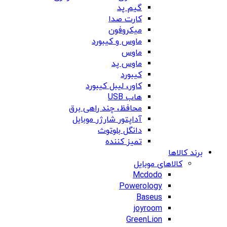
گیم پد
کارت صدا
میکروفون
ماوس و کیبورد
ماوس
ماوس پد
کیبورد
کاور، لیبل کیبورد
هاب USB
محافظ، چند راهی برق
آداپتور شارژر موبایل
دانگل بلوتوث
تمیز کننده
برند کالاها
کالاهای موبایل
Mcdodo
Powerology
Baseus
joyroom
GreenLion