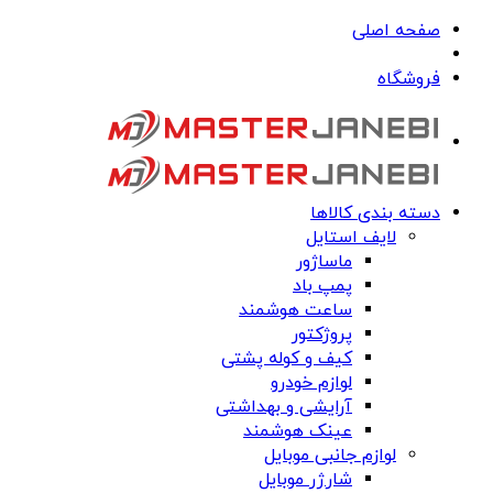
صفحه اصلی
فروشگاه
دسته بندی کالاها
لایف استایل
ماساژور
پمپ باد
ساعت هوشمند
پروژکتور
کیف و کوله پشتی
لوازم خودرو
آرایشی و بهداشتی
عینک هوشمند
لوازم جانبی موبایل
شارژر موبایل