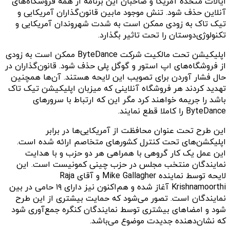
ایالات متحده آمریکا و صاحبان این برنامه از همه فروشگاه‌های
آنلاین حذف شود. تنش موجود ما‌بین قانون‌گذاران آمریکایی و
تیک تاک به زودی ممکن است به شدت شهروندان آمریکایی و
تکنولوژی‌دوستان را تحت تاثیر بگذارد.
اپلیکیشن تحت مالکیت شرکت ByteDance ممکن است به زودی
از فروشگاه‌های اپ استور و گوگل پلی حذف شود. قانون‌گذاران در
حال فشار آوردن برای تصویب این لایحه هستند. آن‌ها همچنین
تهدید کردند هر فروشگاه آنلاینی که میزبان اپلیکیشن تیک تاک
باشد را جریمه خواهند کرد مگر این که ارتباط با سرور‌های
ByteDance را کاملا قطع نمایند.
این طرح تحت عنوان محافظت از آمریکایی‌ها در برابر
اپلیکشن‌های تحت کنترل کشور‌های متخاصم ارائه شده است.
این عمل یک کار گروهی با همراهی هر دو حزب و با هدایت
نمایندگان منتخب مجلس در حزب چینی کمونیست است. این
لایحه توسط نماینده Mike Gallagher و آقای Raja
Krishnamoorthi آغاز شده و هم‌اکنون نیز دارای ۱۹ حامی در بین
نمایندگان است. تصور می‌شود که حمایت بیشتری از این طرح
شود و امضاهای بیشتری توسط نمایندگان کنگره جمع‌آوری شود
که نشان‌دهنده جدیدت موضوع می‌باشد.