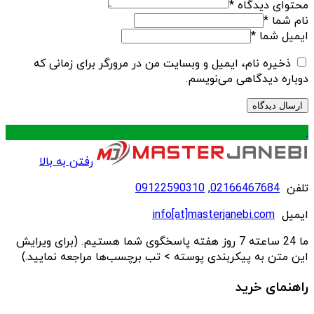
محتوای دیدگاه
*
نام شما
*
ایمیل شما
*
ذخیره نام، ایمیل و وبسایت من در مرورگر برای زمانی که
دوباره دیدگاهی می‌نویسم.
.
رفتن به بالا
تلفن
02166467684
,
09122590310
ایمیل
info[at]masterjanebi.com
ما 24 ساعته 7 روز هفته پاسخگوی شما هستیم. (برای ویرایش
این متن به پیکربندی پوسته > تب برچسب‌ها مراجعه نمایید.)
راهنمای خرید