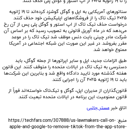
را تا ۱۹ ژانویه ۲۰۲۵ از اپ استور و گوگل پلی حذف کنند.
سناتورهای آمریکایی به اپل و گوگل گوشزد کرده‌اند تا ۱۹ ژانویه
۲۰۲۵ تیک تاک را از فروشگاه‌های اپلیکیشن خود حذف کنند.
درخواست حذف تیک تاک از اپ استور و گوگل پلی پس از آن رخ
می‌دهد که در ماه آوریل قانونی به تصویب رسید که بر اساس آن
شرکت مادر چینی بایت دنس موظف شد تیک تاک را در موعد
مقرر بفروشد. در غیر این صورت این شبکه اجتماعی در آمریکا
ممنوع خواهد شد.
طبق الزامات جدید، اپل و سایر اپراتورها از جمله گوگل، باید
دسترسی به تیک تاک در ایالات متحده را متوقف کنند. این قانون
هفته گذشته مورد تایید دادگاه واقع شد و بنابرین این شرکت‌ها
باید تا ۱۹ ژانویه ۲۰۲۵ آن را اجرایی کنند.
قانون‌گذاران از مدیران اپل، گوگل و تیک‌تاک خواسته‌اند فوراً از
قانون ممنوعیت این برنامه در ایالات متحده تبعیت کنند.
اتاق خبر
مستر جانبی
منبع: https://techfars.com/307888/us-lawmakers-call-on-
apple-and-google-to-remove-tiktok-from-the-app-store-