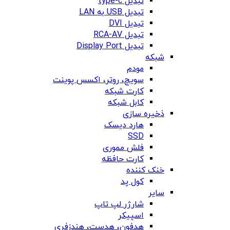
تبدیل type-c
تبدیل USB به LAN
تبدیل DVI
تبدیل RCA-AV
تبدیل Display Port
شبکه
مودم
سویچ، روتر، اکسس پوینت
کارت شبکه
کابل شبکه
ذخیره سازی
هارد دیسک
SSD
فلش مموری
کارت حافظه
خنک کننده
کول پد
سایر
شارژر لپ تاپ
اسپیکر
هدفون، هدست، هندزفری