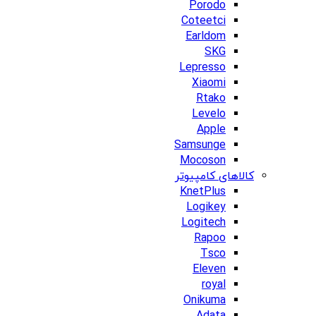
Porodo
Coteetci
Earldom
SKG
Lepresso
Xiaomi
Rtako
Levelo
Apple
Samsunge
Mocoson
کالاهای کامپیوتر
KnetPlus
Logikey
Logitech
Rapoo
Tsco
Eleven
royal
Onikuma