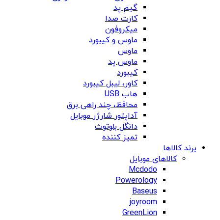
گیم پد
کارت صدا
میکروفون
ماوس و کیبورد
ماوس
ماوس پد
کیبورد
کاور، لیبل کیبورد
هاب USB
محافظ، چند راهی برق
آداپتور شارژر موبایل
دانگل بلوتوث
تمیز کننده
برند کالاها
کالاهای موبایل
Mcdodo
Powerology
Baseus
joyroom
GreenLion