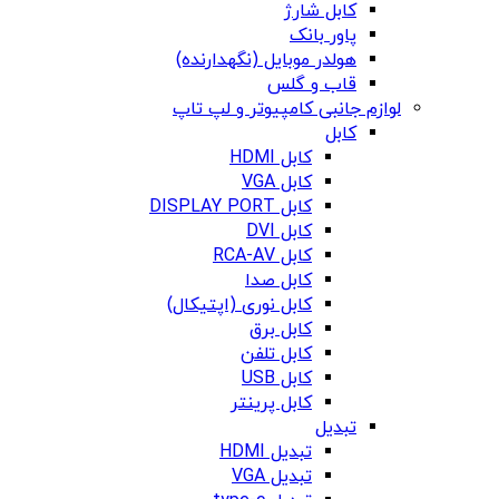
کابل شارژ
پاور بانک
هولدر موبایل (نگهدارنده)
قاب و گلس
لوازم جانبی کامپیوتر و لپ تاپ
کابل
کابل HDMI
کابل VGA
کابل DISPLAY PORT
کابل DVI
کابل RCA-AV
کابل صدا
کابل نوری (اپتیکال)
کابل برق
کابل تلفن
کابل USB
کابل پرینتر
تبدیل
تبدیل HDMI
تبدیل VGA