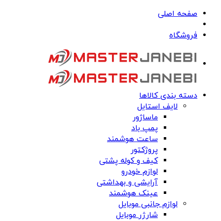
صفحه اصلی
فروشگاه
دسته بندی کالاها
لایف استایل
ماساژور
پمپ باد
ساعت هوشمند
پروژکتور
کیف و کوله پشتی
لوازم خودرو
آرایشی و بهداشتی
عینک هوشمند
لوازم جانبی موبایل
شارژر موبایل