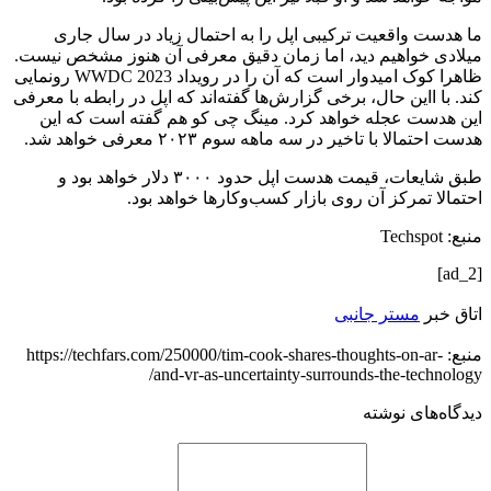
ما هدست واقعیت ترکیبی اپل را به احتمال زیاد در سال جاری
میلادی خواهیم دید، اما زمان دقیق معرفی آن هنوز مشخص نیست.
ظاهرا کوک امیدوار است که آن را در رویداد WWDC 2023 رونمایی
کند. با ااین حال، برخی گزارش‌ها گفته‌اند که اپل در رابطه با معرفی
این هدست عجله خواهد کرد. مینگ چی کو هم گفته است که این
هدست احتمالا با تاخیر در سه ماهه سوم ۲۰۲۳ معرفی خواهد شد.
طبق شایعات، قیمت هدست اپل حدود ۳۰۰۰ دلار خواهد بود و
احتمالا تمرکز آن روی بازار کسب‌وکارها خواهد بود.
منبع: Techspot
[ad_2]
اتاق خبر
مستر جانبی
منبع: https://techfars.com/250000/tim-cook-shares-thoughts-on-ar-
and-vr-as-uncertainty-surrounds-the-technology/
دیدگاه‌های نوشته