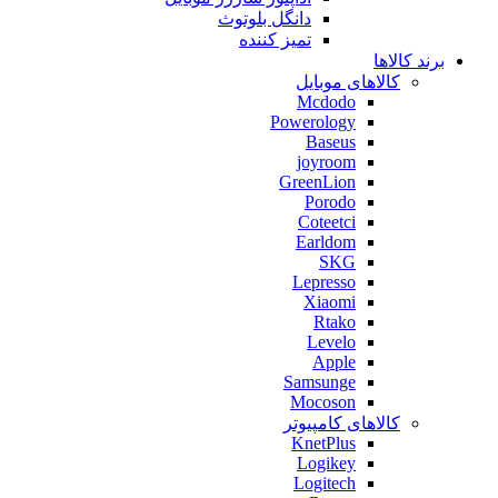
دانگل بلوتوث
تمیز کننده
برند کالاها
کالاهای موبایل
Mcdodo
Powerology
Baseus
joyroom
GreenLion
Porodo
Coteetci
Earldom
SKG
Lepresso
Xiaomi
Rtako
Levelo
Apple
Samsunge
Mocoson
کالاهای کامپیوتر
KnetPlus
Logikey
Logitech