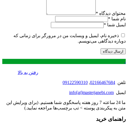
محتوای دیدگاه
*
نام شما
*
ایمیل شما
*
ذخیره نام، ایمیل و وبسایت من در مرورگر برای زمانی که
دوباره دیدگاهی می‌نویسم.
.
رفتن به بالا
تلفن
02166467684
,
09122590310
ایمیل
info[at]masterjanebi.com
ما 24 ساعته 7 روز هفته پاسخگوی شما هستیم. (برای ویرایش این
متن به پیکربندی پوسته > تب برچسب‌ها مراجعه نمایید.)
راهنمای خرید