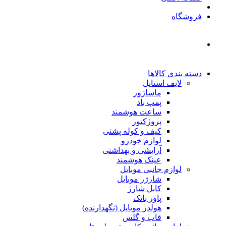
فروشگاه
دسته بندی کالاها
لایف استایل
ماساژور
پمپ باد
ساعت هوشمند
پروژکتور
کیف و کوله پشتی
لوازم خودرو
آرایشی و بهداشتی
عینک هوشمند
لوازم جانبی موبایل
شارژر موبایل
کابل شارژ
پاور بانک
هولدر موبایل (نگهدارنده)
قاب و گلس