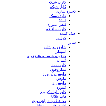
کارت شبکه
کابل شبکه
ذخیره سازی
هارد دیسک
SSD
فلش مموری
کارت حافظه
خنک کننده
کول پد
سایر
شارژر لپ تاپ
اسپیکر
هدفون، هدست، هندزفری
گیم پد
کارت صدا
میکروفون
ماوس و کیبورد
ماوس
ماوس پد
کیبورد
کاور، لیبل کیبورد
هاب USB
محافظ، چند راهی برق
آداپتور شارژر موبایل