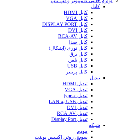
لوازم جانبی کامپیوتر و لپ تاپ
کابل
کابل HDMI
کابل VGA
کابل DISPLAY PORT
کابل DVI
کابل RCA-AV
کابل صدا
کابل نوری (اپتیکال)
کابل برق
کابل تلفن
کابل USB
کابل پرینتر
تبدیل
تبدیل HDMI
تبدیل VGA
تبدیل type-c
تبدیل USB به LAN
تبدیل DVI
تبدیل RCA-AV
تبدیل Display Port
شبکه
مودم
سویچ، روتر، اکسس پوینت