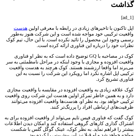
گذاشت
[ad_1]
اپل تاکنون با تاخیرهای زیادی در رابطه با معرفی اولین
هدست
واقعیت ترکیبی خود مواجه شده است و این شرکت هنوز به‌طور
رسمی وجود این محصول را تائید نکرده است. با این حال، تیم کوک
نظرات خود را درباره این فناوری ارائه کرده است.
کوک در مصاحبه با GQ توضیح داده است که به نظر او فناوری
واقعیت افزوده و مجازی با وجود اینکه در مراحل نامطمئنی به سر
می‌برند اما واقعا ارزشمند هستند. کوک هرچند به هدست واقعیت
ترکیبی اپل اشاره نکرد اما رویکرد این شرکت را نسبت به این
فناوری تشریح کرد.
کوک علاقه زیادی به واقعیت افزوده در مقایسه با واقعیت مجازی
دارد و به همین خاطر تمرکز اولین هدست این شرکت روی واقعیت
ترکیبی خواهد بود. به نظر او، هدست‌ها واقعیت افزوده می‌توانند
ظرفیت‌های ارتباطی افراد را پررنگ‌تر کنند.
کوک گفت که فناوری فیس تایم می‌تواند از واقعیت افزوده برای به
اشتراک گذاری کارهای گروهی استفاده کند و امکان دیدن اطلاعات
بیشتر را فراهم نماید. به نظر کوک، عینک گوگل گلس با شکست
مواجه خواهد شد و او قبلا نیز این پیش‌بینی را کرده بود.