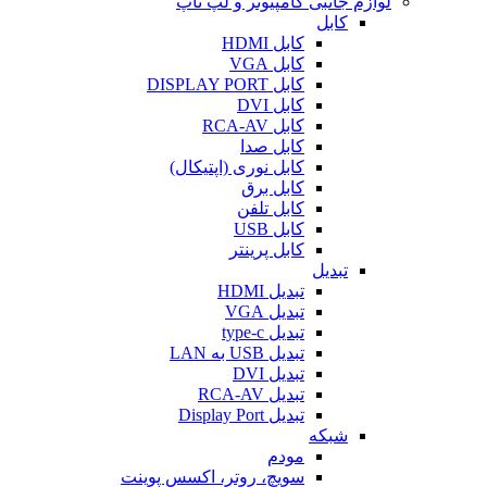
لوازم جانبی کامپیوتر و لپ تاپ
کابل
کابل HDMI
کابل VGA
کابل DISPLAY PORT
کابل DVI
کابل RCA-AV
کابل صدا
کابل نوری (اپتیکال)
کابل برق
کابل تلفن
کابل USB
کابل پرینتر
تبدیل
تبدیل HDMI
تبدیل VGA
تبدیل type-c
تبدیل USB به LAN
تبدیل DVI
تبدیل RCA-AV
تبدیل Display Port
شبکه
مودم
سویچ، روتر، اکسس پوینت