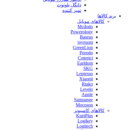
دانگل بلوتوث
تمیز کننده
برند کالاها
کالاهای موبایل
Mcdodo
Powerology
Baseus
joyroom
GreenLion
Porodo
Coteetci
Earldom
SKG
Lepresso
Xiaomi
Rtako
Levelo
Apple
Samsunge
Mocoson
کالاهای کامپیوتر
KnetPlus
Logikey
Logitech