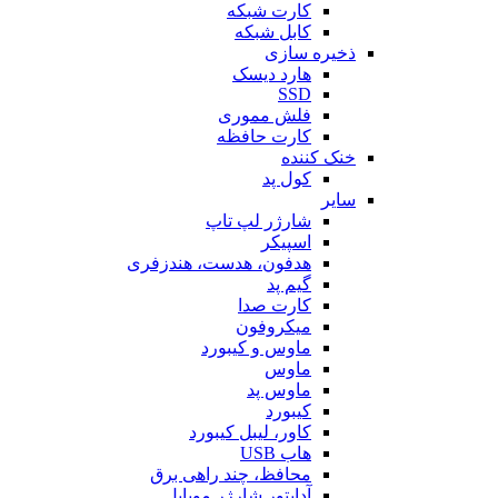
کارت شبکه
کابل شبکه
ذخیره سازی
هارد دیسک
SSD
فلش مموری
کارت حافظه
خنک کننده
کول پد
سایر
شارژر لپ تاپ
اسپیکر
هدفون، هدست، هندزفری
گیم پد
کارت صدا
میکروفون
ماوس و کیبورد
ماوس
ماوس پد
کیبورد
کاور، لیبل کیبورد
هاب USB
محافظ، چند راهی برق
آداپتور شارژر موبایل