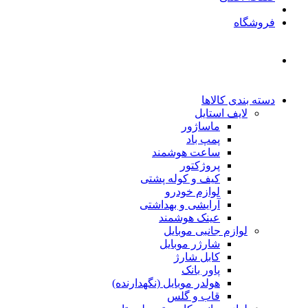
فروشگاه
دسته بندی کالاها
لایف استایل
ماساژور
پمپ باد
ساعت هوشمند
پروژکتور
کیف و کوله پشتی
لوازم خودرو
آرایشی و بهداشتی
عینک هوشمند
لوازم جانبی موبایل
شارژر موبایل
کابل شارژ
پاور بانک
هولدر موبایل (نگهدارنده)
قاب و گلس