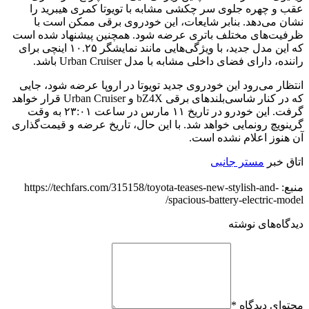
عقب و چهره جلوی سر چکشی مشابه با تویوتا کمری هیبرید را
نشان می‌دهد. بنابر شایعات، این خودروی برقی ممکن است با
ظرفیت‌های مختلف باتری عرضه شود. همچنین پیشنهاد شده است
که این مدل جدید، با ویژگی‌هایی مانند نمایشگر ۱۰.۲۵ اینچی برای
راننده، دارای فضای داخلی مشابه با مدل Urban Cruiser باشد.
انتظار می‌رود این خودروی جدید تویوتا در اروپا عرضه شود، جایی
که در کنار شاسی‌بلندهای برقی bZ4X و Urban Cruiser قرار خواهد
گرفت. این خودرو در تاریخ ۱۱ مارس در ساعت ۲۳:۰۱ به وقت
گرینویچ رونمایی خواهد شد. با این حال، تاریخ عرضه و قیمت‌گذاری
آن هنوز اعلام نشده است.
اتاق خبر
مستر جانبی
منبع: https://techfars.com/315158/toyota-teases-new-stylish-and-
spacious-battery-electric-model/
دیدگاه‌های نوشته
محتوای دیدگاه
*