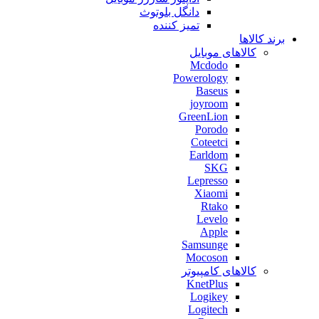
دانگل بلوتوث
تمیز کننده
برند کالاها
کالاهای موبایل
Mcdodo
Powerology
Baseus
joyroom
GreenLion
Porodo
Coteetci
Earldom
SKG
Lepresso
Xiaomi
Rtako
Levelo
Apple
Samsunge
Mocoson
کالاهای کامپیوتر
KnetPlus
Logikey
Logitech