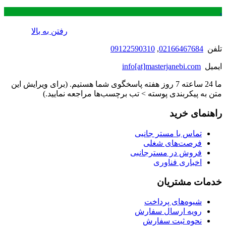
.
رفتن به بالا
تلفن
02166467684
,
09122590310
ایمیل
info[at]masterjanebi.com
ما 24 ساعته 7 روز هفته پاسخگوی شما هستیم. (برای ویرایش این
متن به پیکربندی پوسته > تب برچسب‌ها مراجعه نمایید.)
راهنمای خرید
تماس با مستر جانبی
فرصت‌های شغلی
فروش در مسترجانبی
اخباری فناوری
خدمات مشتریان
شیوه‌های پرداخت
رویه ارسال سفارش
نحوه ثبت سفارش