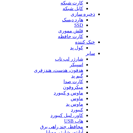
کارت شبکه
کابل شبکه
ذخیره سازی
هارد دیسک
SSD
فلش مموری
کارت حافظه
خنک کننده
کول پد
سایر
شارژر لپ تاپ
اسپیکر
هدفون، هدست، هندزفری
گیم پد
کارت صدا
میکروفون
ماوس و کیبورد
ماوس
ماوس پد
کیبورد
کاور، لیبل کیبورد
هاب USB
محافظ، چند راهی برق
آداپتور شارژر موبایل