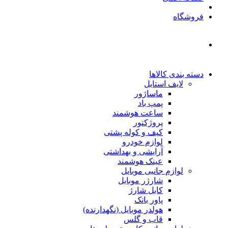
فروشگاه
دسته بندی کالاها
لایف استایل
ماساژور
پمپ باد
ساعت هوشمند
پروژکتور
کیف و کوله پشتی
لوازم خودرو
آرایشی و بهداشتی
عینک هوشمند
لوازم جانبی موبایل
شارژر موبایل
کابل شارژ
پاور بانک
هولدر موبایل (نگهدارنده)
قاب و گلس