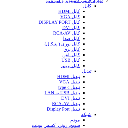
لوازم جانبی کامپیوتر و لپ تاپ
کابل
کابل HDMI
کابل VGA
کابل DISPLAY PORT
کابل DVI
کابل RCA-AV
کابل صدا
کابل نوری (اپتیکال)
کابل برق
کابل تلفن
کابل USB
کابل پرینتر
تبدیل
تبدیل HDMI
تبدیل VGA
تبدیل type-c
تبدیل USB به LAN
تبدیل DVI
تبدیل RCA-AV
تبدیل Display Port
شبکه
مودم
سویچ، روتر، اکسس پوینت