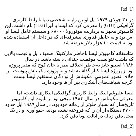
[ad_1]
در ۳۱ جولای ۱۹۷۹ اپل اولین رایانه شخصی دنیا با رابط کاربری
گرافیکی (GUI) را معرفی کرد که لیسا یا لیزا (Lisa) نام داشت. این
کامپیوتر مجهز به پردازنده موتورولا ۶۸۰۰۰ و سیستم‌عامل لیسا او
اس بود و به خاطر فناوری پیشرفته‌ای که در داخل آن استفاده شده
بود به قیمت ۱۰ هزار دلار عرضه شد.
متاسفانه کامپیوتر لیسا با‌خاطر مارکتینگ ضعیف اپل و قیمت بالایی
که داشت نتوانست موفقیت چندانی داشته باشد. در سال
۱۹۸۲ استیو جابز به‌خاطر اختلاف نظر با جان کوچ که مدیر پروژه
بود از پروژه لیسا کنار گذاشته‌ شد و به پروژه مکینتاش پیوست. بر
خلاف تصور عمومی، مکینتاش از نوادگان مستقیم لیسا نیست،
اگرچه شباهت‌های آشکاری بین آن‌ها وجود دارد.
لیسا علیرغم اینکه رابط کاربری گرافیکی ابتکاری داشت، اما
معرفی مکینتاش در سال ۱۹۸۴ میخی بود بر تابوت این کامپیوتر
تاریخ‌ساز که بسیار جلوتر از زمانه خود بود. در سال ۱۹۸۹ اپل حدود
۲۷۰۰ دستگاه ار آن را که فروخته نشده بودند، جمع‌آوری و در یک
محل دفن زباله در ایالت یوتا دفن کرد.
[ad_2]