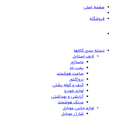
صفحه اصلی
فروشگاه
دسته بندی کالاها
لایف استایل
ماساژور
پمپ باد
ساعت هوشمند
پروژکتور
کیف و کوله پشتی
لوازم خودرو
آرایشی و بهداشتی
عینک هوشمند
لوازم جانبی موبایل
شارژر موبایل