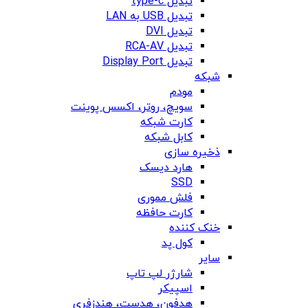
تبدیل type-c
تبدیل USB به LAN
تبدیل DVI
تبدیل RCA-AV
تبدیل Display Port
شبکه
مودم
سویچ، روتر، اکسس پوینت
کارت شبکه
کابل شبکه
ذخیره سازی
هارد دیسک
SSD
فلش مموری
کارت حافظه
خنک کننده
کول پد
سایر
شارژر لپ تاپ
اسپیکر
هدفون، هدست، هندزفری