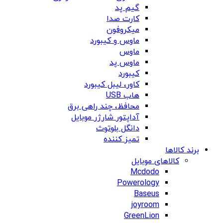
گیم پد
کارت صدا
میکروفون
ماوس و کیبورد
ماوس
ماوس پد
کیبورد
کاور، لیبل کیبورد
هاب USB
محافظ، چند راهی برق
آداپتور شارژر موبایل
دانگل بلوتوث
تمیز کننده
برند کالاها
کالاهای موبایل
Mcdodo
Powerology
Baseus
joyroom
GreenLion