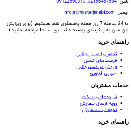
تلفن
02166467684
,
09122590310
ایمیل
info[at]masterjanebi.com
ما 24 ساعته 7 روز هفته پاسخگوی شما هستیم. (برای ویرایش
این متن به پیکربندی پوسته > تب برچسب‌ها مراجعه نمایید.)
راهنمای خرید
تماس با مستر جانبی
فرصت‌های شغلی
فروش در مسترجانبی
اخباری فناوری
خدمات مشتریان
شیوه‌های پرداخت
رویه ارسال سفارش
نحوه ثبت سفارش
راهنمای خرید