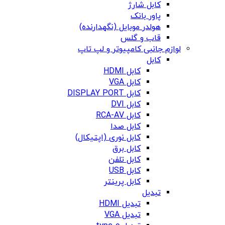
کابل شارژ
پاور بانک
هولدر موبایل (نگهدارنده)
قاب و گلس
لوازم جانبی کامپیوتر و لپ تاپ
کابل
کابل HDMI
کابل VGA
کابل DISPLAY PORT
کابل DVI
کابل RCA-AV
کابل صدا
کابل نوری (اپتیکال)
کابل برق
کابل تلفن
کابل USB
کابل پرینتر
تبدیل
تبدیل HDMI
تبدیل VGA