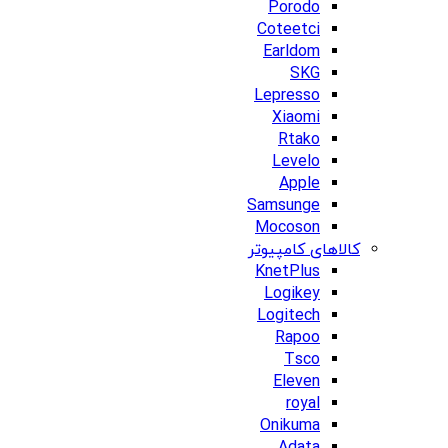
Porodo
Coteetci
Earldom
SKG
Lepresso
Xiaomi
Rtako
Levelo
Apple
Samsunge
Mocoson
کالاهای کامپیوتر
KnetPlus
Logikey
Logitech
Rapoo
Tsco
Eleven
royal
Onikuma