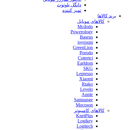
دانگل بلوتوث
تمیز کننده
برند کالاها
کالاهای موبایل
Mcdodo
Powerology
Baseus
joyroom
GreenLion
Porodo
Coteetci
Earldom
SKG
Lepresso
Xiaomi
Rtako
Levelo
Apple
Samsunge
Mocoson
کالاهای کامپیوتر
KnetPlus
Logikey
Logitech