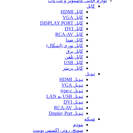
لوازم جانبی کامپیوتر و لپ تاپ
کابل
کابل HDMI
کابل VGA
کابل DISPLAY PORT
کابل DVI
کابل RCA-AV
کابل صدا
کابل نوری (اپتیکال)
کابل برق
کابل تلفن
کابل USB
کابل پرینتر
تبدیل
تبدیل HDMI
تبدیل VGA
تبدیل type-c
تبدیل USB به LAN
تبدیل DVI
تبدیل RCA-AV
تبدیل Display Port
شبکه
مودم
سویچ، روتر، اکسس پوینت