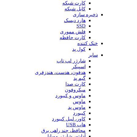
کارت شبکه
کابل شبکه
ذخیره سازی
هارد دیسک
SSD
فلش مموری
کارت حافظه
خنک کننده
کول پد
سایر
شارژر لپ تاپ
اسپیکر
هدفون، هدست، هندزفری
گیم پد
کارت صدا
میکروفون
ماوس و کیبورد
ماوس
ماوس پد
کیبورد
کاور، لیبل کیبورد
هاب USB
محافظ، چند راهی برق
آداپتور شارژر موبایل