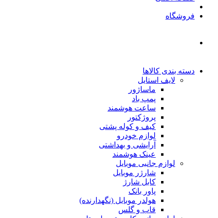
فروشگاه
دسته بندی کالاها
لایف استایل
ماساژور
پمپ باد
ساعت هوشمند
پروژکتور
کیف و کوله پشتی
لوازم خودرو
آرایشی و بهداشتی
عینک هوشمند
لوازم جانبی موبایل
شارژر موبایل
کابل شارژ
پاور بانک
هولدر موبایل (نگهدارنده)
قاب و گلس