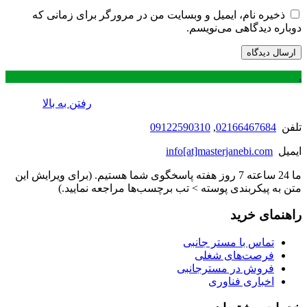
ذخیره نام، ایمیل و وبسایت من در مرورگر برای زمانی که
دوباره دیدگاهی می‌نویسم.
.
رفتن به بالا
تلفن
02166467684
,
09122590310
ایمیل
info[at]masterjanebi.com
ما 24 ساعته 7 روز هفته پاسخگوی شما هستیم. (برای ویرایش این
متن به پیکربندی پوسته > تب برچسب‌ها مراجعه نمایید.)
راهنمای خرید
تماس با مستر جانبی
فرصت‌های شغلی
فروش در مسترجانبی
اخباری فناوری