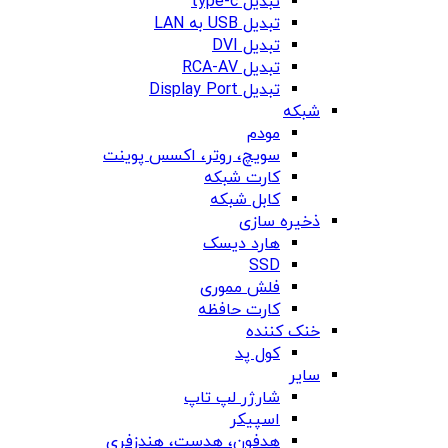
تبدیل type-c
تبدیل USB به LAN
تبدیل DVI
تبدیل RCA-AV
تبدیل Display Port
شبکه
مودم
سویچ، روتر، اکسس پوینت
کارت شبکه
کابل شبکه
ذخیره سازی
هارد دیسک
SSD
فلش مموری
کارت حافظه
خنک کننده
کول پد
سایر
شارژر لپ تاپ
اسپیکر
هدفون، هدست، هندزفری