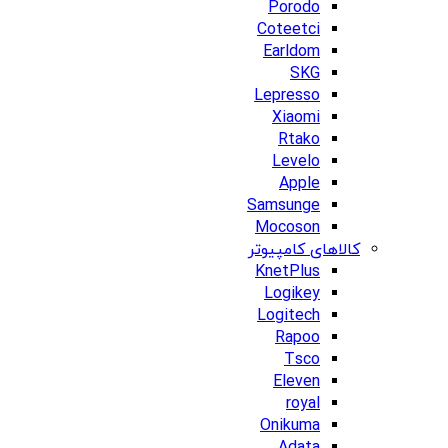
Porodo
Coteetci
Earldom
SKG
Lepresso
Xiaomi
Rtako
Levelo
Apple
Samsunge
Mocoson
کالاهای کامپیوتر
KnetPlus
Logikey
Logitech
Rapoo
Tsco
Eleven
royal
Onikuma