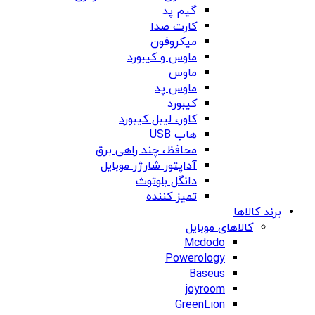
گیم پد
کارت صدا
میکروفون
ماوس و کیبورد
ماوس
ماوس پد
کیبورد
کاور، لیبل کیبورد
هاب USB
محافظ، چند راهی برق
آداپتور شارژر موبایل
دانگل بلوتوث
تمیز کننده
برند کالاها
کالاهای موبایل
Mcdodo
Powerology
Baseus
joyroom
GreenLion