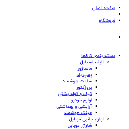
صفحه اصلی
فروشگاه
دسته بندی کالاها
لایف استایل
ماساژور
پمپ باد
ساعت هوشمند
پروژکتور
کیف و کوله پشتی
لوازم خودرو
آرایشی و بهداشتی
عینک هوشمند
لوازم جانبی موبایل
شارژر موبایل