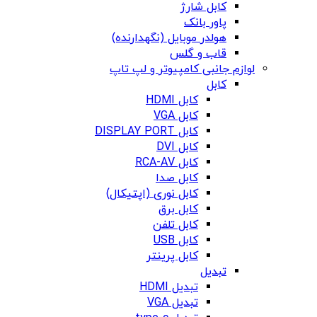
کابل شارژ
پاور بانک
هولدر موبایل (نگهدارنده)
قاب و گلس
لوازم جانبی کامپیوتر و لپ تاپ
کابل
کابل HDMI
کابل VGA
کابل DISPLAY PORT
کابل DVI
کابل RCA-AV
کابل صدا
کابل نوری (اپتیکال)
کابل برق
کابل تلفن
کابل USB
کابل پرینتر
تبدیل
تبدیل HDMI
تبدیل VGA