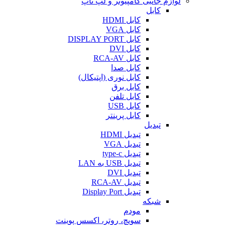
لوازم جانبی کامپیوتر و لپ تاپ
کابل
کابل HDMI
کابل VGA
کابل DISPLAY PORT
کابل DVI
کابل RCA-AV
کابل صدا
کابل نوری (اپتیکال)
کابل برق
کابل تلفن
کابل USB
کابل پرینتر
تبدیل
تبدیل HDMI
تبدیل VGA
تبدیل type-c
تبدیل USB به LAN
تبدیل DVI
تبدیل RCA-AV
تبدیل Display Port
شبکه
مودم
سویچ، روتر، اکسس پوینت