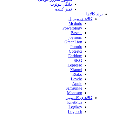
دانگل بلوتوث
تمیز کننده
برند کالاها
کالاهای موبایل
Mcdodo
Powerology
Baseus
joyroom
GreenLion
Porodo
Coteetci
Earldom
SKG
Lepresso
Xiaomi
Rtako
Levelo
Apple
Samsunge
Mocoson
کالاهای کامپیوتر
KnetPlus
Logikey
Logitech