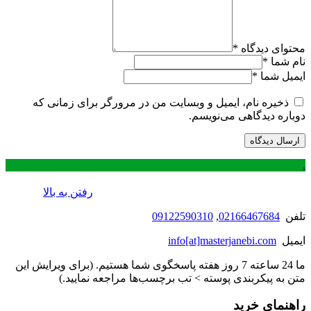
محتوای دیدگاه
*
نام شما
*
ایمیل شما
*
ذخیره نام، ایمیل و وبسایت من در مرورگر برای زمانی که
دوباره دیدگاهی می‌نویسم.
.
رفتن به بالا
تلفن
02166467684
,
09122590310
ایمیل
info[at]masterjanebi.com
ما 24 ساعته 7 روز هفته پاسخگوی شما هستیم. (برای ویرایش این
متن به پیکربندی پوسته > تب برچسب‌ها مراجعه نمایید.)
راهنمای خرید