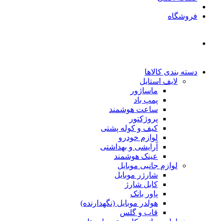
فروشگاه
دسته بندی کالاها
لایف استایل
ماساژور
پمپ باد
ساعت هوشمند
پروژکتور
کیف و کوله پشتی
لوازم خودرو
آرایشی و بهداشتی
عینک هوشمند
لوازم جانبی موبایل
شارژر موبایل
کابل شارژ
پاور بانک
هولدر موبایل (نگهدارنده)
قاب و گلس