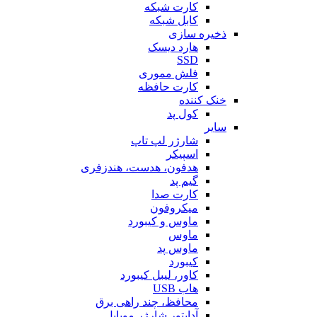
کارت شبکه
کابل شبکه
ذخیره سازی
هارد دیسک
SSD
فلش مموری
کارت حافظه
خنک کننده
کول پد
سایر
شارژر لپ تاپ
اسپیکر
هدفون، هدست، هندزفری
گیم پد
کارت صدا
میکروفون
ماوس و کیبورد
ماوس
ماوس پد
کیبورد
کاور، لیبل کیبورد
هاب USB
محافظ، چند راهی برق
آداپتور شارژر موبایل