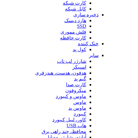
کارت شبکه
کابل شبکه
ذخیره سازی
هارد دیسک
SSD
فلش مموری
کارت حافظه
خنک کننده
کول پد
سایر
شارژر لپ تاپ
اسپیکر
هدفون، هدست، هندزفری
گیم پد
کارت صدا
میکروفون
ماوس و کیبورد
ماوس
ماوس پد
کیبورد
کاور، لیبل کیبورد
هاب USB
محافظ، چند راهی برق
آداپتور شارژر موبایل