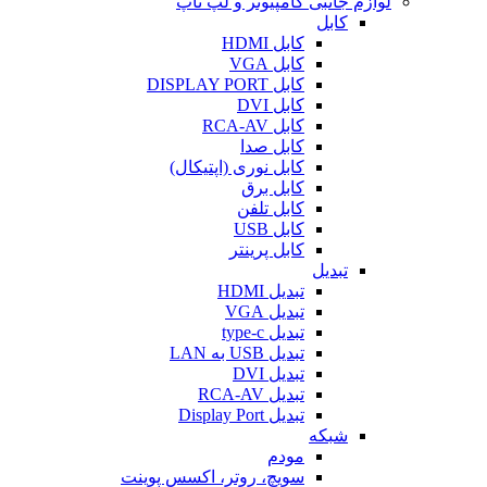
لوازم جانبی کامپیوتر و لپ تاپ
کابل
کابل HDMI
کابل VGA
کابل DISPLAY PORT
کابل DVI
کابل RCA-AV
کابل صدا
کابل نوری (اپتیکال)
کابل برق
کابل تلفن
کابل USB
کابل پرینتر
تبدیل
تبدیل HDMI
تبدیل VGA
تبدیل type-c
تبدیل USB به LAN
تبدیل DVI
تبدیل RCA-AV
تبدیل Display Port
شبکه
مودم
سویچ، روتر، اکسس پوینت