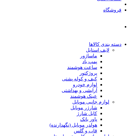
فروشگاه
دسته بندی کالاها
لایف استایل
ماساژور
پمپ باد
ساعت هوشمند
پروژکتور
کیف و کوله پشتی
لوازم خودرو
آرایشی و بهداشتی
عینک هوشمند
لوازم جانبی موبایل
شارژر موبایل
کابل شارژ
پاور بانک
هولدر موبایل (نگهدارنده)
قاب و گلس