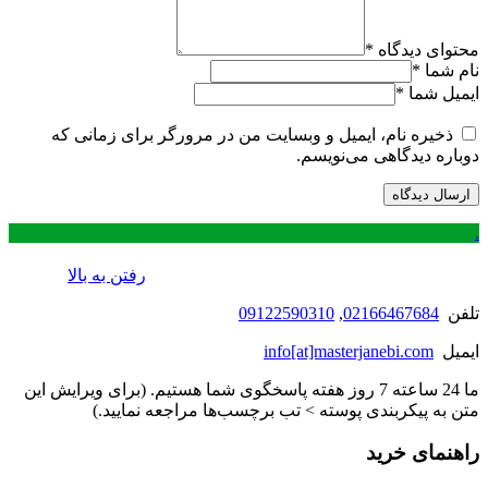
محتوای دیدگاه
*
نام شما
*
ایمیل شما
*
ذخیره نام، ایمیل و وبسایت من در مرورگر برای زمانی که
دوباره دیدگاهی می‌نویسم.
.
رفتن به بالا
تلفن
02166467684
,
09122590310
ایمیل
info[at]masterjanebi.com
ما 24 ساعته 7 روز هفته پاسخگوی شما هستیم. (برای ویرایش این
متن به پیکربندی پوسته > تب برچسب‌ها مراجعه نمایید.)
راهنمای خرید