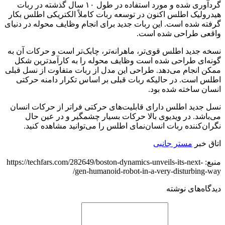
گردآوری شده و مورد استفاده در طول ۱۰ سال گذشته در ربات
هیدرولیک اطلس اکنون در توسعه ربات کاملاً الکتریکی اطلس بکار
گرفته شده است. این ربات جدید برای انجام وظایف محوله در دنیای
واقعی طراحی شده است.
نسخه جدید اطلس قوی‌تر، ماهرانه‌تر، چابک‌تر است و حرکات آن به
گونه‌ای طراحی شده است وظایف محوله را به کارآمدترین شکل
ممکن انجام می‌دهد. طراحی این مدل از ربات متفاوت از نسل قبلی
اطلس است. در حالیکه ربات قبلی بر اساس تکرار دامنه حرکتی
انسان ساخته شده بود.
نسل جدید اطلس دارای قابلیت‌های حرکتی فراتر از حرکات انسان
می‌باشد. در ویدیوی بالا حرکات بسیار چشمگیر و در عین حال
نگران‌کننده ربات انسان‌نمای اطلس را می‌توانید مشاهده کنید.
اتاق خبر
مستر جانبی
منبع: https://techfars.com/282649/boston-dynamics-unveils-its-next-
gen-humanoid-robot-in-a-very-disturbing-way/
دیدگاه‌های نوشته