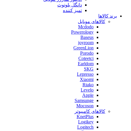
دانگل بلوتوث
تمیز کننده
برند کالاها
کالاهای موبایل
Mcdodo
Powerology
Baseus
joyroom
GreenLion
Porodo
Coteetci
Earldom
SKG
Lepresso
Xiaomi
Rtako
Levelo
Apple
Samsunge
Mocoson
کالاهای کامپیوتر
KnetPlus
Logikey
Logitech