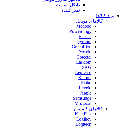
دانگل بلوتوث
تمیز کننده
برند کالاها
کالاهای موبایل
Mcdodo
Powerology
Baseus
joyroom
GreenLion
Porodo
Coteetci
Earldom
SKG
Lepresso
Xiaomi
Rtako
Levelo
Apple
Samsunge
Mocoson
کالاهای کامپیوتر
KnetPlus
Logikey
Logitech