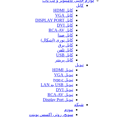
لوازم جانبی کامپیوتر و لپ تاپ
کابل
کابل HDMI
کابل VGA
کابل DISPLAY PORT
کابل DVI
کابل RCA-AV
کابل صدا
کابل نوری (اپتیکال)
کابل برق
کابل تلفن
کابل USB
کابل پرینتر
تبدیل
تبدیل HDMI
تبدیل VGA
تبدیل type-c
تبدیل USB به LAN
تبدیل DVI
تبدیل RCA-AV
تبدیل Display Port
شبکه
مودم
سویچ، روتر، اکسس پوینت