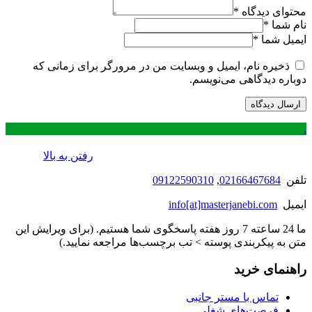
محتوای دیدگاه
*
نام شما
*
ایمیل شما
*
ذخیره نام، ایمیل و وبسایت من در مرورگر برای زمانی که
دوباره دیدگاهی می‌نویسم.
.
رفتن به بالا
تلفن
02166467684
,
09122590310
ایمیل
info[at]masterjanebi.com
ما 24 ساعته 7 روز هفته پاسخگوی شما هستیم. (برای ویرایش این
متن به پیکربندی پوسته > تب برچسب‌ها مراجعه نمایید.)
راهنمای خرید
تماس با مستر جانبی
فرصت‌های شغلی