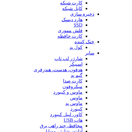
کارت شبکه
کابل شبکه
ذخیره سازی
هارد دیسک
SSD
فلش مموری
کارت حافظه
خنک کننده
کول پد
سایر
شارژر لپ تاپ
اسپیکر
هدفون، هدست، هندزفری
گیم پد
کارت صدا
میکروفون
ماوس و کیبورد
ماوس
ماوس پد
کیبورد
کاور، لیبل کیبورد
هاب USB
محافظ، چند راهی برق
آداپتور شارژر موبایل