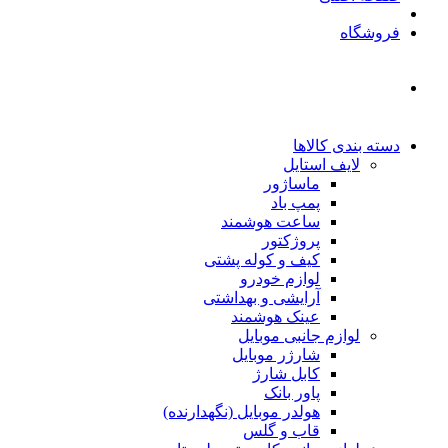
فروشگاه
دسته بندی کالاها
لایف استایل
ماساژور
پمپ باد
ساعت هوشمند
پروژکتور
کیف و کوله پشتی
لوازم خودرو
آرایشی و بهداشتی
عینک هوشمند
لوازم جانبی موبایل
شارژر موبایل
کابل شارژ
پاور بانک
هولدر موبایل (نگهدارنده)
قاب و گلس