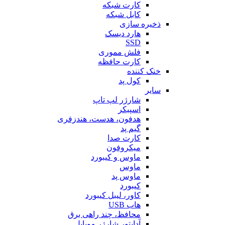
کارت شبکه
کابل شبکه
ذخیره سازی
هارد دیسک
SSD
فلش مموری
کارت حافظه
خنک کننده
کول پد
سایر
شارژر لپ تاپ
اسپیکر
هدفون، هدست، هندزفری
گیم پد
کارت صدا
میکروفون
ماوس و کیبورد
ماوس
ماوس پد
کیبورد
کاور، لیبل کیبورد
هاب USB
محافظ، چند راهی برق
آداپتور شارژر موبایل