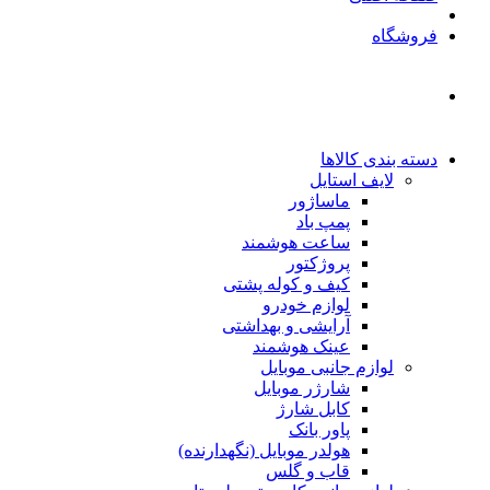
فروشگاه
دسته بندی کالاها
لایف استایل
ماساژور
پمپ باد
ساعت هوشمند
پروژکتور
کیف و کوله پشتی
لوازم خودرو
آرایشی و بهداشتی
عینک هوشمند
لوازم جانبی موبایل
شارژر موبایل
کابل شارژ
پاور بانک
هولدر موبایل (نگهدارنده)
قاب و گلس