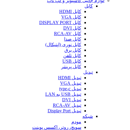
لوازم جانبی کامپیوتر و لپ تاپ
کابل
کابل HDMI
کابل VGA
کابل DISPLAY PORT
کابل DVI
کابل RCA-AV
کابل صدا
کابل نوری (اپتیکال)
کابل برق
کابل تلفن
کابل USB
کابل پرینتر
تبدیل
تبدیل HDMI
تبدیل VGA
تبدیل type-c
تبدیل USB به LAN
تبدیل DVI
تبدیل RCA-AV
تبدیل Display Port
شبکه
مودم
سویچ، روتر، اکسس پوینت