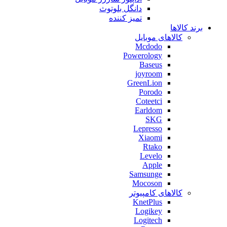
دانگل بلوتوث
تمیز کننده
برند کالاها
کالاهای موبایل
Mcdodo
Powerology
Baseus
joyroom
GreenLion
Porodo
Coteetci
Earldom
SKG
Lepresso
Xiaomi
Rtako
Levelo
Apple
Samsunge
Mocoson
کالاهای کامپیوتر
KnetPlus
Logikey
Logitech