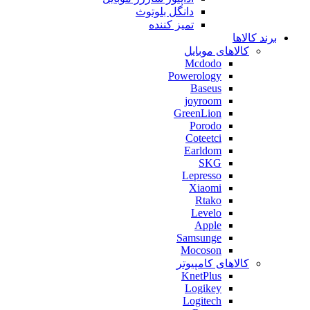
دانگل بلوتوث
تمیز کننده
برند کالاها
کالاهای موبایل
Mcdodo
Powerology
Baseus
joyroom
GreenLion
Porodo
Coteetci
Earldom
SKG
Lepresso
Xiaomi
Rtako
Levelo
Apple
Samsunge
Mocoson
کالاهای کامپیوتر
KnetPlus
Logikey
Logitech