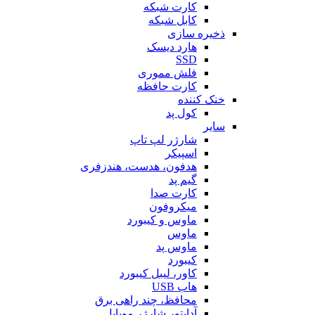
کارت شبکه
کابل شبکه
ذخیره سازی
هارد دیسک
SSD
فلش مموری
کارت حافظه
خنک کننده
کول پد
سایر
شارژر لپ تاپ
اسپیکر
هدفون، هدست، هندزفری
گیم پد
کارت صدا
میکروفون
ماوس و کیبورد
ماوس
ماوس پد
کیبورد
کاور، لیبل کیبورد
هاب USB
محافظ، چند راهی برق
آداپتور شارژر موبایل