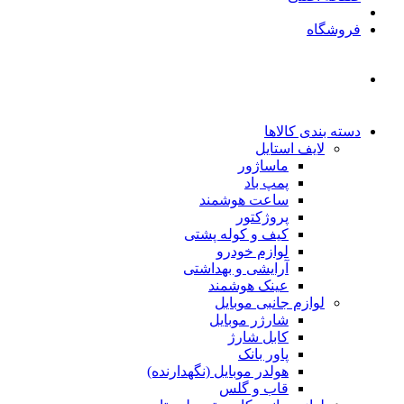
فروشگاه
دسته بندی کالاها
لایف استایل
ماساژور
پمپ باد
ساعت هوشمند
پروژکتور
کیف و کوله پشتی
لوازم خودرو
آرایشی و بهداشتی
عینک هوشمند
لوازم جانبی موبایل
شارژر موبایل
کابل شارژ
پاور بانک
هولدر موبایل (نگهدارنده)
قاب و گلس