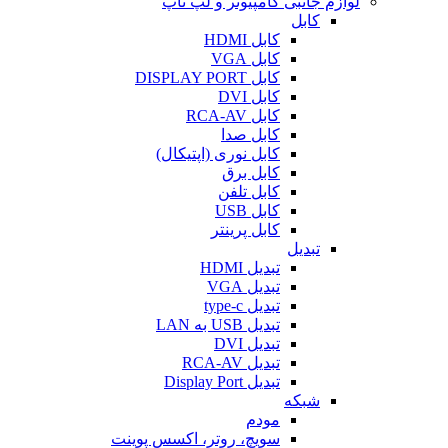
لوازم جانبی کامپیوتر و لپ تاپ
کابل
کابل HDMI
کابل VGA
کابل DISPLAY PORT
کابل DVI
کابل RCA-AV
کابل صدا
کابل نوری (اپتیکال)
کابل برق
کابل تلفن
کابل USB
کابل پرینتر
تبدیل
تبدیل HDMI
تبدیل VGA
تبدیل type-c
تبدیل USB به LAN
تبدیل DVI
تبدیل RCA-AV
تبدیل Display Port
شبکه
مودم
سویچ، روتر، اکسس پوینت