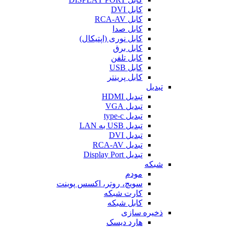
کابل DVI
کابل RCA-AV
کابل صدا
کابل نوری (اپتیکال)
کابل برق
کابل تلفن
کابل USB
کابل پرینتر
تبدیل
تبدیل HDMI
تبدیل VGA
تبدیل type-c
تبدیل USB به LAN
تبدیل DVI
تبدیل RCA-AV
تبدیل Display Port
شبکه
مودم
سویچ، روتر، اکسس پوینت
کارت شبکه
کابل شبکه
ذخیره سازی
هارد دیسک