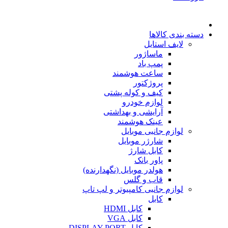
دسته بندی کالاها
لایف استایل
ماساژور
پمپ باد
ساعت هوشمند
پروژکتور
کیف و کوله پشتی
لوازم خودرو
آرایشی و بهداشتی
عینک هوشمند
لوازم جانبی موبایل
شارژر موبایل
کابل شارژ
پاور بانک
هولدر موبایل (نگهدارنده)
قاب و گلس
لوازم جانبی کامپیوتر و لپ تاپ
کابل
کابل HDMI
کابل VGA
کابل DISPLAY PORT