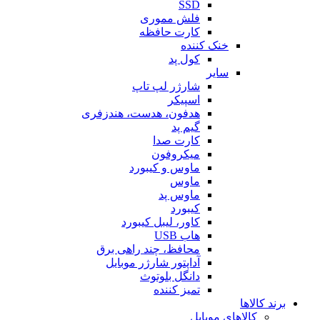
SSD
فلش مموری
کارت حافظه
خنک کننده
کول پد
سایر
شارژر لپ تاپ
اسپیکر
هدفون، هدست، هندزفری
گیم پد
کارت صدا
میکروفون
ماوس و کیبورد
ماوس
ماوس پد
کیبورد
کاور، لیبل کیبورد
هاب USB
محافظ، چند راهی برق
آداپتور شارژر موبایل
دانگل بلوتوث
تمیز کننده
برند کالاها
کالاهای موبایل