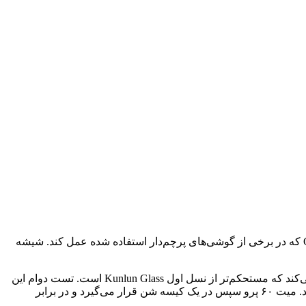
شیشه محافظ Kunlun Glass 2 هواوی که در گوشی میت ۶۰ پرو استفاده شده است، در تست‌های دوام توانسته بهتر از Corning Gorilla Glass که در برخی از گوشی‌های پرچم‌دار استفاده شده عمل کند. شیشه
هواوی میت ۶۰ پرو به عنوان گوشی پرچمدار هواوی چندین ارتقا نسبت به مدل‌های قبلی خود دارد. این گوشی از شیشه Kunlun 2 استفاده می‌کند که مستحکم‌تر از نسل اول Kunlun Glass است. تست دوام این
گوشی توسط PBKReviews انجام شده است. این گوشی چندین بار روی یک کف بتنی انداخته می‌شود و عملکرد عالی از خودش نشان می‌دهد. میت ۶۰ پرو سپس در یک کیسه شن قرار می‌گیرد و در برابر