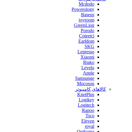
Mcdodo
Powerology
Baseus
joyroom
GreenLion
Porodo
Coteetci
Earldom
SKG
Lepresso
Xiaomi
Rtako
Levelo
Apple
Samsunge
Mocoson
کالاهای کامپیوتر
KnetPlus
Logikey
Logitech
Rapoo
Tsco
Eleven
royal
Onikuma