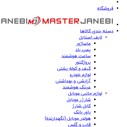
فروشگاه
دسته بندی کالاها
لایف استایل
ماساژور
پمپ باد
ساعت هوشمند
پروژکتور
کیف و کوله پشتی
لوازم خودرو
آرایشی و بهداشتی
عینک هوشمند
لوازم جانبی موبایل
شارژر موبایل
کابل شارژ
پاور بانک
هولدر موبایل (نگهدارنده)
قاب و گلس