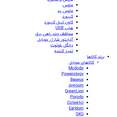
ماوس
ماوس پد
کیبورد
کاور، لیبل کیبورد
هاب USB
محافظ، چند راهی برق
آداپتور شارژر موبایل
دانگل بلوتوث
تمیز کننده
برند کالاها
کالاهای موبایل
Mcdodo
Powerology
Baseus
joyroom
GreenLion
Porodo
Coteetci
Earldom
SKG