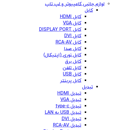
لوازم جانبی کامپیوتر و لپ تاپ
کابل
کابل HDMI
کابل VGA
کابل DISPLAY PORT
کابل DVI
کابل RCA-AV
کابل صدا
کابل نوری (اپتیکال)
کابل برق
کابل تلفن
کابل USB
کابل پرینتر
تبدیل
تبدیل HDMI
تبدیل VGA
تبدیل type-c
تبدیل USB به LAN
تبدیل DVI
تبدیل RCA-AV