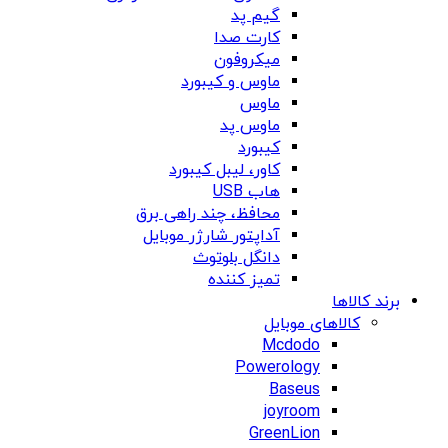
گیم پد
کارت صدا
میکروفون
ماوس و کیبورد
ماوس
ماوس پد
کیبورد
کاور، لیبل کیبورد
هاب USB
محافظ، چند راهی برق
آداپتور شارژر موبایل
دانگل بلوتوث
تمیز کننده
برند کالاها
کالاهای موبایل
Mcdodo
Powerology
Baseus
joyroom
GreenLion