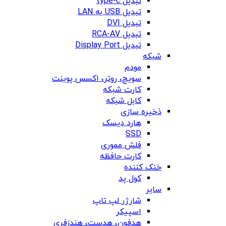
تبدیل type-c
تبدیل USB به LAN
تبدیل DVI
تبدیل RCA-AV
تبدیل Display Port
شبکه
مودم
سویچ، روتر، اکسس پوینت
کارت شبکه
کابل شبکه
ذخیره سازی
هارد دیسک
SSD
فلش مموری
کارت حافظه
خنک کننده
کول پد
سایر
شارژر لپ تاپ
اسپیکر
هدفون، هدست، هندزفری