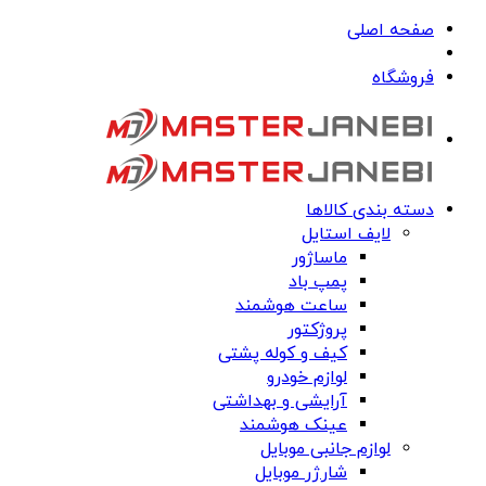
صفحه اصلی
فروشگاه
دسته بندی کالاها
لایف استایل
ماساژور
پمپ باد
ساعت هوشمند
پروژکتور
کیف و کوله پشتی
لوازم خودرو
آرایشی و بهداشتی
عینک هوشمند
لوازم جانبی موبایل
شارژر موبایل