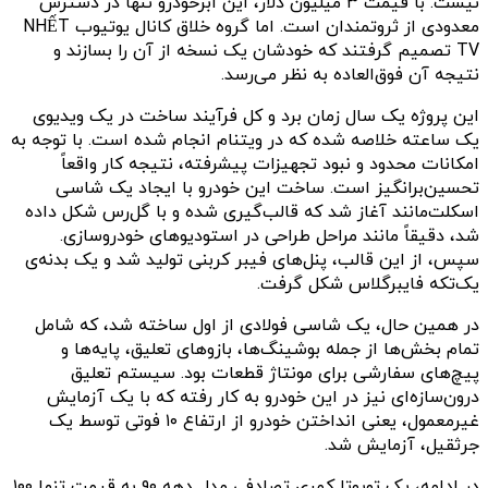
نیست. با قیمت ۳ میلیون دلار، این ابرخودرو تنها در دسترس
معدودی از ثروتمندان است. اما گروه خلاق کانال یوتیوب NHẾT
TV تصمیم گرفتند که خودشان یک نسخه از آن را بسازند و
نتیجه آن فوق‌العاده به نظر می‌رسد.
این پروژه یک سال زمان برد و کل فرآیند ساخت در یک ویدیوی
یک‌ ساعته خلاصه شده که در ویتنام انجام شده است. با توجه به
امکانات محدود و نبود تجهیزات پیشرفته، نتیجه کار واقعاً
تحسین‌برانگیز است. ساخت این خودرو با ایجاد یک شاسی
اسکلت‌مانند آغاز شد که قالب‌گیری شده و با گل‌رس شکل داده
شد، دقیقاً مانند مراحل طراحی در استودیوهای خودروسازی.
سپس، از این قالب، پنل‌های فیبر کربنی تولید شد و یک بدنه‌ی
یک‌تکه فایبرگلاس شکل گرفت.
در همین حال، یک شاسی فولادی از اول ساخته شد، که شامل
تمام بخش‌ها از جمله بوشینگ‌ها، بازوهای تعلیق، پایه‌ها و
پیچ‌های سفارشی برای مونتاژ قطعات بود. سیستم تعلیق
درون‌سازه‌ای نیز در این خودرو به کار رفته که با یک آزمایش
غیرمعمول، یعنی انداختن خودرو از ارتفاع ۱۰ فوتی توسط یک
جرثقیل، آزمایش شد.
در ادامه، یک تویوتا کمری تصادفی مدل دهه ۹۰ به قیمت تنها ۱۰۰