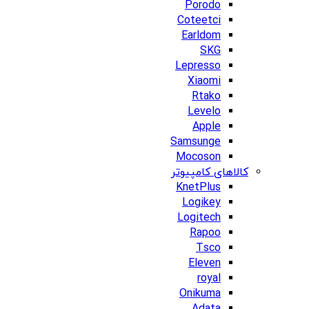
Porodo
Coteetci
Earldom
SKG
Lepresso
Xiaomi
Rtako
Levelo
Apple
Samsunge
Mocoson
کالاهای کامپیوتر
KnetPlus
Logikey
Logitech
Rapoo
Tsco
Eleven
royal
Onikuma