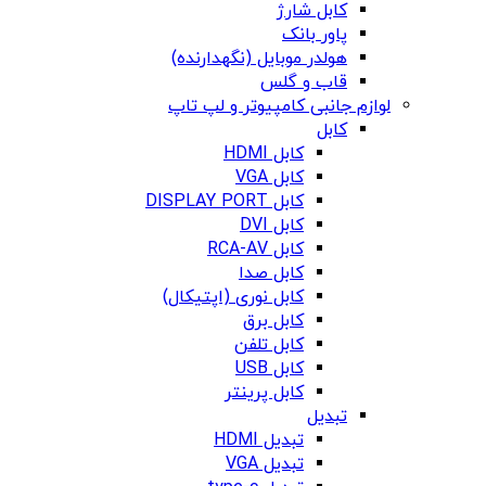
کابل شارژ
پاور بانک
هولدر موبایل (نگهدارنده)
قاب و گلس
لوازم جانبی کامپیوتر و لپ تاپ
کابل
کابل HDMI
کابل VGA
کابل DISPLAY PORT
کابل DVI
کابل RCA-AV
کابل صدا
کابل نوری (اپتیکال)
کابل برق
کابل تلفن
کابل USB
کابل پرینتر
تبدیل
تبدیل HDMI
تبدیل VGA