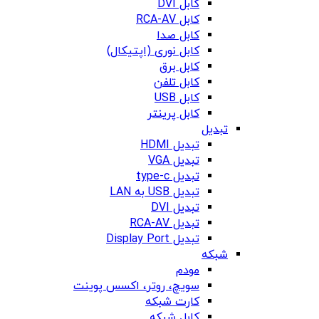
کابل DVI
کابل RCA-AV
کابل صدا
کابل نوری (اپتیکال)
کابل برق
کابل تلفن
کابل USB
کابل پرینتر
تبدیل
تبدیل HDMI
تبدیل VGA
تبدیل type-c
تبدیل USB به LAN
تبدیل DVI
تبدیل RCA-AV
تبدیل Display Port
شبکه
مودم
سویچ، روتر، اکسس پوینت
کارت شبکه
کابل شبکه