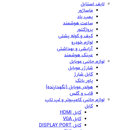
لایف استایل
ماساژور
پمپ باد
ساعت هوشمند
پروژکتور
کیف و کوله پشتی
لوازم خودرو
آرایشی و بهداشتی
عینک هوشمند
لوازم جانبی موبایل
شارژر موبایل
کابل شارژ
پاور بانک
هولدر موبایل (نگهدارنده)
قاب و گلس
لوازم جانبی کامپیوتر و لپ تاپ
کابل
کابل HDMI
کابل VGA
کابل DISPLAY PORT