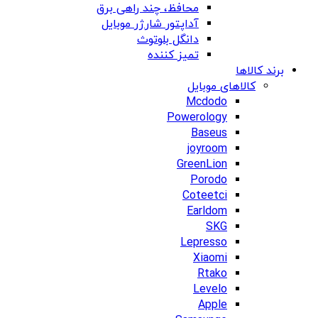
محافظ، چند راهی برق
آداپتور شارژر موبایل
دانگل بلوتوث
تمیز کننده
برند کالاها
کالاهای موبایل
Mcdodo
Powerology
Baseus
joyroom
GreenLion
Porodo
Coteetci
Earldom
SKG
Lepresso
Xiaomi
Rtako
Levelo
Apple