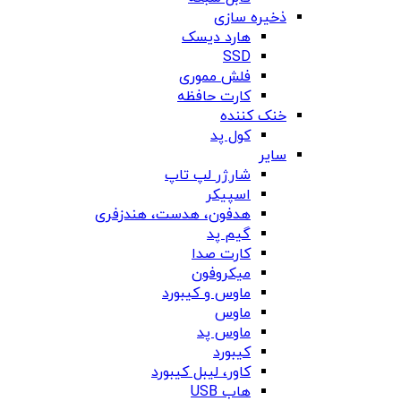
ذخیره سازی
هارد دیسک
SSD
فلش مموری
کارت حافظه
خنک کننده
کول پد
سایر
شارژر لپ تاپ
اسپیکر
هدفون، هدست، هندزفری
گیم پد
کارت صدا
میکروفون
ماوس و کیبورد
ماوس
ماوس پد
کیبورد
کاور، لیبل کیبورد
هاب USB