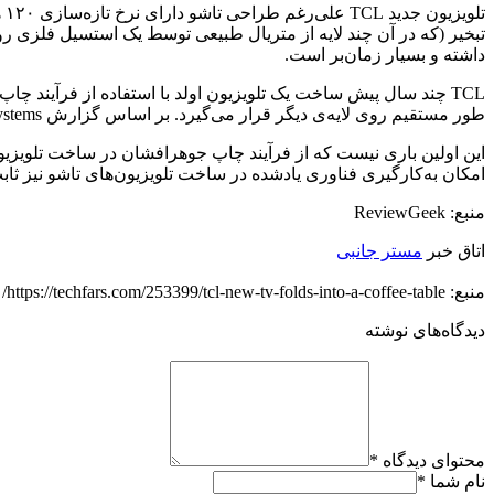
تبخیر (که در آن چند لایه از متریال طبیعی توسط یک استسیل فلزی 
داشته و بسیار زمان‌بر است.
TCL چند سال پیش ساخت یک تلویزیون اولد با استفاده از فرآیند چاپ
طور مستقیم روی لایه‌ی دیگر قرار می‌گیرد. بر اساس گزارش Radiant Vision Systems، فرآیند مذکور هزینه‌های ساخت تلویزیون اولد را بین ۱۵ تا ۲۰ درصد کاهش می‌دهد.
امکان به‌کارگیری فناوری یادشده در ساخت تلویزیون‌های تاشو نیز ث
منبع: ReviewGeek
اتاق خبر
مستر جانبی
منبع: https://techfars.com/253399/tcl-new-tv-folds-into-a-coffee-table/
دیدگاه‌های نوشته
محتوای دیدگاه
*
نام شما
*