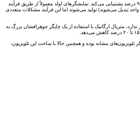
تلویزیون جدید TCL علی‌رغم طراحی تاشو دارای نرخ تازه‌سازی ۱۲۰ هرتز و نسبت کنتراست ۱,۰۰۰,۰۰۰:۱ بوده و از فضای رنگ DCI-P3 تا ۹۹ درصد پشتیبانی می‌کند. نمایشگرهای اولد معمولاً از طریق فرآیند
د تبدیل می‌شوند) تولید می‌شوند اما این فرآیند مشکلات متعددی
ز ندارد، متریال ارگانیک با استفاده از یک چاپگر جوهرافشان بزرگ به
 در ساخت تلویزیون‌ها استفاده می‌شود اما سایز تلویزیون‌ جدید TCL بسیار بزرگ‌تر از دیگر تلویزیون‌های مشابه بوده و همچنین حالا با ساخت این تلویزیون،