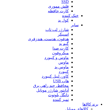
SSD
فلش مموری
کارت حافظه
خنک کننده
کول پد
سایر
شارژر لپ تاپ
اسپیکر
هدفون، هدست، هندزفری
گیم پد
کارت صدا
میکروفون
ماوس و کیبورد
ماوس
ماوس پد
کیبورد
کاور، لیبل کیبورد
هاب USB
محافظ، چند راهی برق
آداپتور شارژر موبایل
دانگل بلوتوث
تمیز کننده
برند کالاها
کالاهای موبایل