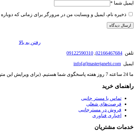
ایمیل شما
*
ذخیره نام، ایمیل و وبسایت من در مرورگر برای زمانی که دوباره 
رفتن به بالا
تلفن
02166467684
,
09122590310
ایمیل
info[at]masterjanebi.com
ما 24 ساعته 7 روز هفته پاسخگوی شما هستیم. (برای ویرایش این متن به پیکربندی پوسته > تب برچسب‌ها مراجعه نمایید.)
راهنمای خرید
تماس با مستر جانبی
فرصت‌های شغلی
فروش در مسترجانبی
اخباری فناوری
خدمات مشتریان