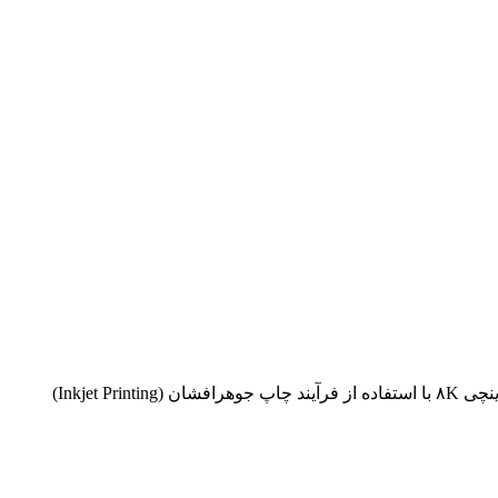
کمپانی TCL در رویداد Display Week 2023 از تلویزیون اولد جدیدی رونمایی کرد که پس از تاشدن به یک میز تبدیل می‌شود. این تلویزیون ۶۵ اینچی ۸K با استفاده از فرآیند چاپ جوهرافشان (Inkjet Printing)