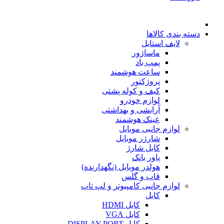
دسته بندی کالاها
لایف استایل
ماساژور
پمپ باد
ساعت هوشمند
پروژکتور
کیف و کوله پشتی
لوازم خودرو
آرایشی و بهداشتی
عینک هوشمند
لوازم جانبی موبایل
شارژر موبایل
کابل شارژ
پاور بانک
هولدر موبایل (نگهدارنده)
قاب و گلس
لوازم جانبی کامپیوتر و لپ تاپ
کابل
کابل HDMI
کابل VGA
کابل DISPLAY PORT