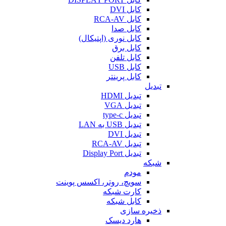
کابل DVI
کابل RCA-AV
کابل صدا
کابل نوری (اپتیکال)
کابل برق
کابل تلفن
کابل USB
کابل پرینتر
تبدیل
تبدیل HDMI
تبدیل VGA
تبدیل type-c
تبدیل USB به LAN
تبدیل DVI
تبدیل RCA-AV
تبدیل Display Port
شبکه
مودم
سویچ، روتر، اکسس پوینت
کارت شبکه
کابل شبکه
ذخیره سازی
هارد دیسک