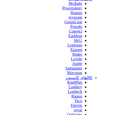
Mcdodo
Powerology
Baseus
joyroom
GreenLion
Porodo
Coteetci
Earldom
SKG
Lepresso
Xiaomi
Rtako
Levelo
Apple
Samsunge
Mocoson
کالاهای کامپیوتر
KnetPlus
Logikey
Logitech
Rapoo
Tsco
Eleven
royal
Onikuma