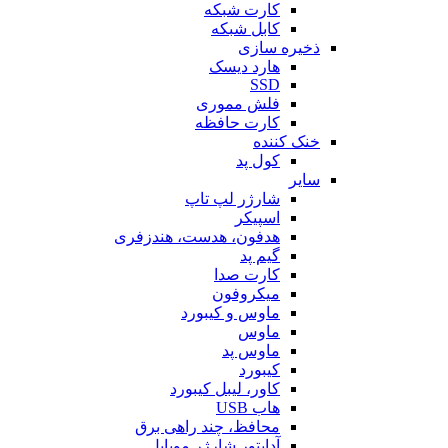
کارت شبکه
کابل شبکه
ذخیره سازی
هارد دیسک
SSD
فلش مموری
کارت حافظه
خنک کننده
کول پد
سایر
شارژر لپ تاپ
اسپیکر
هدفون، هدست، هندزفری
گیم پد
کارت صدا
میکروفون
ماوس و کیبورد
ماوس
ماوس پد
کیبورد
کاور، لیبل کیبورد
هاب USB
محافظ، چند راهی برق
آداپتور شارژر موبایل