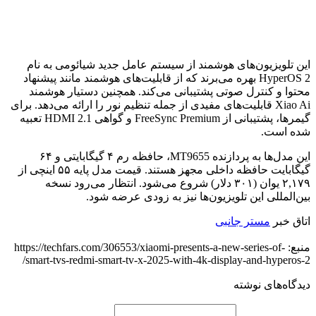
این تلویزیون‌های هوشمند از سیستم‌ عامل جدید شیائومی به نام
HyperOS 2 بهره می‌برند که از قابلیت‌های هوشمند مانند پیشنهاد
محتوا و کنترل صوتی پشتیبانی می‌کند. همچنین دستیار هوشمند
Xiao Ai قابلیت‌های مفیدی از جمله تنظیم نور را ارائه می‌دهد. برای
گیمرها، پشتیبانی از FreeSync Premium و گواهی HDMI 2.1 تعبیه
شده است.
این مدل‌ها به پردازنده MT9655، حافظه رم ۴ گیگابایتی و ۶۴
گیگابایت حافظه داخلی مجهز هستند. قیمت مدل پایه ۵۵ اینچی از
۲,۱۷۹ یوان (۳۰۱ دلار) شروع می‌شود. انتظار می‌رود نسخه
بین‌المللی این تلویزیون‌ها نیز به زودی عرضه شود.
اتاق خبر
مستر جانبی
منبع: https://techfars.com/306553/xiaomi-presents-a-new-series-of-
smart-tvs-redmi-smart-tv-x-2025-with-4k-display-and-hyperos-2/
دیدگاه‌های نوشته