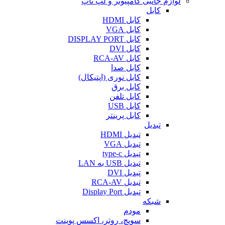
لوازم جانبی کامپیوتر و لپ تاپ
کابل
کابل HDMI
کابل VGA
کابل DISPLAY PORT
کابل DVI
کابل RCA-AV
کابل صدا
کابل نوری (اپتیکال)
کابل برق
کابل تلفن
کابل USB
کابل پرینتر
تبدیل
تبدیل HDMI
تبدیل VGA
تبدیل type-c
تبدیل USB به LAN
تبدیل DVI
تبدیل RCA-AV
تبدیل Display Port
شبکه
مودم
سویچ، روتر، اکسس پوینت