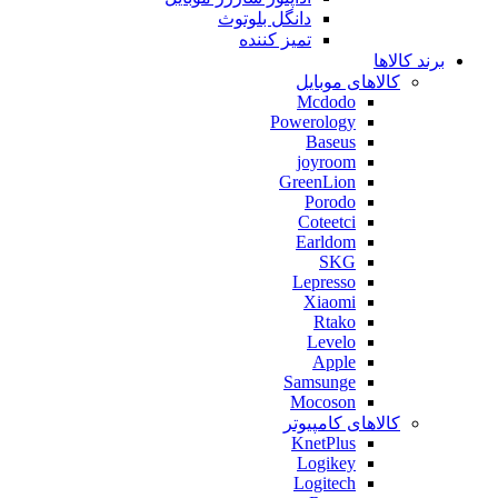
دانگل بلوتوث
تمیز کننده
برند کالاها
کالاهای موبایل
Mcdodo
Powerology
Baseus
joyroom
GreenLion
Porodo
Coteetci
Earldom
SKG
Lepresso
Xiaomi
Rtako
Levelo
Apple
Samsunge
Mocoson
کالاهای کامپیوتر
KnetPlus
Logikey
Logitech