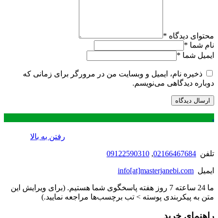
محتوای دیدگاه
*
نام شما
*
ایمیل شما
*
ذخیره نام، ایمیل و وبسایت من در مرورگر برای زمانی که
دوباره دیدگاهی می‌نویسم.
.
رفتن به بالا
تلفن
02166467684
,
09122590310
ایمیل
info[at]masterjanebi.com
ما 24 ساعته 7 روز هفته پاسخگوی شما هستیم. (برای ویرایش این
متن به پیکربندی پوسته > تب برچسب‌ها مراجعه نمایید.)
راهنمای خرید