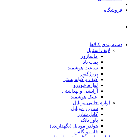
فروشگاه
دسته بندی کالاها
لایف استایل
ماساژور
پمپ باد
ساعت هوشمند
پروژکتور
کیف و کوله پشتی
لوازم خودرو
آرایشی و بهداشتی
عینک هوشمند
لوازم جانبی موبایل
شارژر موبایل
کابل شارژ
پاور بانک
هولدر موبایل (نگهدارنده)
قاب و گلس