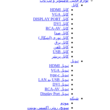
لوازم جانبی کامپیوتر و لپ تاپ
کابل
کابل HDMI
کابل VGA
کابل DISPLAY PORT
کابل DVI
کابل RCA-AV
کابل صدا
کابل نوری (اپتیکال)
کابل برق
کابل تلفن
کابل USB
کابل پرینتر
تبدیل
تبدیل HDMI
تبدیل VGA
تبدیل type-c
تبدیل USB به LAN
تبدیل DVI
تبدیل RCA-AV
تبدیل Display Port
شبکه
مودم
سویچ، روتر، اکسس پوینت