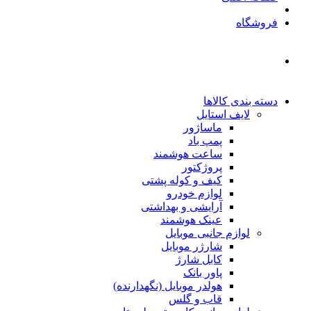
فروشگاه
دسته بندی کالاها
لایف استایل
ماساژور
پمپ باد
ساعت هوشمند
پروژکتور
کیف و کوله پشتی
لوازم خودرو
آرایشی و بهداشتی
عینک هوشمند
لوازم جانبی موبایل
شارژر موبایل
کابل شارژ
پاور بانک
هولدر موبایل (نگهدارنده)
قاب و گلس