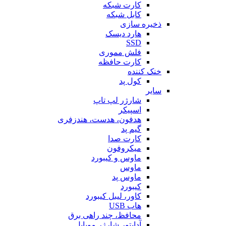
کارت شبکه
کابل شبکه
ذخیره سازی
هارد دیسک
SSD
فلش مموری
کارت حافظه
خنک کننده
کول پد
سایر
شارژر لپ تاپ
اسپیکر
هدفون، هدست، هندزفری
گیم پد
کارت صدا
میکروفون
ماوس و کیبورد
ماوس
ماوس پد
کیبورد
کاور، لیبل کیبورد
هاب USB
محافظ، چند راهی برق
آداپتور شارژر موبایل