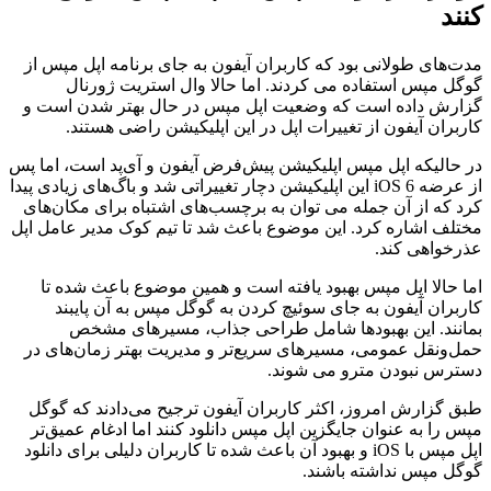
کنند
مدت‌های طولانی بود که کاربران آیفون به جای برنامه اپل مپس از
گوگل مپس استفاده می کردند. اما حالا وال استریت ژورنال
گزارش داده است که وضعیت اپل مپس در حال بهتر شدن است و
کاربران آیفون از تغییرات اپل در این اپلیکیشن راضی هستند.
در حالیکه اپل مپس اپلیکیشن پیش‌فرض آیفون و آی‌پد است، اما پس
از عرضه iOS 6 این اپلیکیشن دچار تغییراتی شد و باگ‌های زیادی پیدا
کرد که از آن جمله می توان به برچسب‌های اشتباه برای مکان‌های
مختلف اشاره کرد. این موضوع باعث شد تا تیم کوک مدیر عامل اپل
عذرخواهی کند.
اما حالا اپل مپس بهبود یافته است و همین موضوع باعث شده تا
کاربران آیفون به جای سوئیچ کردن به گوگل مپس به آن پایبند
بمانند. این بهبودها شامل طراحی جذاب، مسیرهای مشخص
حمل‌ونقل عمومی، مسیرهای سریع‌تر و مدیریت بهتر زمان‌های در
دسترس نبودن مترو می شوند.
طبق گزارش امروز، اکثر کاربران آیفون ترجیح می‌دادند که گوگل
مپس را به عنوان جایگزین اپل مپس دانلود کنند اما ادغام عمیق‌‌تر
اپل مپس با iOS و بهبود آن باعث شده تا کاربران دلیلی برای دانلود
گوگل مپس نداشته باشند.