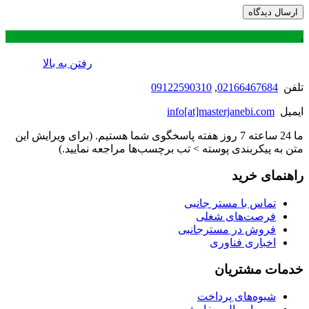
.
رفتن به بالا
تلفن
02166467684
,
09122590310
ایمیل
info[at]masterjanebi.com
ما 24 ساعته 7 روز هفته پاسخگوی شما هستیم. (برای ویرایش این
متن به پیکربندی پوسته > تب برچسب‌ها مراجعه نمایید.)
راهنمای خرید
تماس با مستر جانبی
فرصت‌های شغلی
فروش در مسترجانبی
اخباری فناوری
خدمات مشتریان
شیوه‌های پرداخت