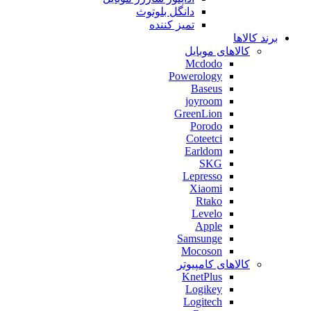
دانگل بلوتوث
تمیز کننده
برند کالاها
کالاهای موبایل
Mcdodo
Powerology
Baseus
joyroom
GreenLion
Porodo
Coteetci
Earldom
SKG
Lepresso
Xiaomi
Rtako
Levelo
Apple
Samsunge
Mocoson
کالاهای کامپیوتر
KnetPlus
Logikey
Logitech