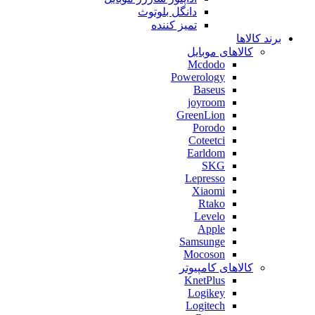
دانگل بلوتوث
تمیز کننده
برند کالاها
کالاهای موبایل
Mcdodo
Powerology
Baseus
joyroom
GreenLion
Porodo
Coteetci
Earldom
SKG
Lepresso
Xiaomi
Rtako
Levelo
Apple
Samsunge
Mocoson
کالاهای کامپیوتر
KnetPlus
Logikey
Logitech