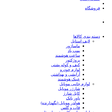
فروشگاه
دسته بندی کالاها
لایف استایل
ماساژور
پمپ باد
ساعت هوشمند
پروژکتور
کیف و کوله پشتی
لوازم خودرو
آرایشی و بهداشتی
عینک هوشمند
لوازم جانبی موبایل
شارژر موبایل
کابل شارژ
پاور بانک
هولدر موبایل (نگهدارنده)
قاب و گلس