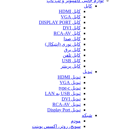
لوازم جانبی کامپیوتر و لپ تاپ
کابل
کابل HDMI
کابل VGA
کابل DISPLAY PORT
کابل DVI
کابل RCA-AV
کابل صدا
کابل نوری (اپتیکال)
کابل برق
کابل تلفن
کابل USB
کابل پرینتر
تبدیل
تبدیل HDMI
تبدیل VGA
تبدیل type-c
تبدیل USB به LAN
تبدیل DVI
تبدیل RCA-AV
تبدیل Display Port
شبکه
مودم
سویچ، روتر، اکسس پوینت