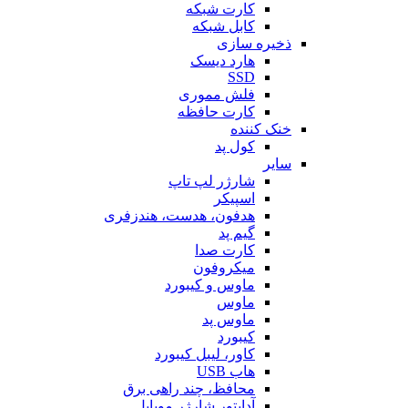
کارت شبکه
کابل شبکه
ذخیره سازی
هارد دیسک
SSD
فلش مموری
کارت حافظه
خنک کننده
کول پد
سایر
شارژر لپ تاپ
اسپیکر
هدفون، هدست، هندزفری
گیم پد
کارت صدا
میکروفون
ماوس و کیبورد
ماوس
ماوس پد
کیبورد
کاور، لیبل کیبورد
هاب USB
محافظ، چند راهی برق
آداپتور شارژر موبایل