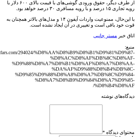
از طرف دیگر، حقوق ورودی گوشی‌های با قیمت بالای ۶۰۰ دلار با
رویه تجاری ۱۵ درصد و با رویه مسافری ۳۰ درصد خواهد بود.
با این‌حال، ممنوعیت واردات آیفون ۱۴ و مدل‌های بالاتر همچنان به
قوت خود باقی است و تغییری در آن ایجاد نشده است.
اتاق خبر
مستر جانبی
منبع:
/techfars.com/294024/%D8%AA%D8%B9%D8%B1%D9%81%D9%87-
%D8%AC%D8%AF%DB%8C%D8%AF-
%D9%88%D8%A7%D8%B1%D8%AF%D8%A7%D8%AA-
%DA%AF%D9%88%D8%B4%DB%8C-
%D9%85%D9%88%D8%A8%D8%A7%DB%8C%D9%84-
%D8%A7%D8%B9%D9%84%D8%A7%D9%85-
%D8%B4%D8%AF/
دیدگاه‌های نوشته
محتوای دیدگاه
*