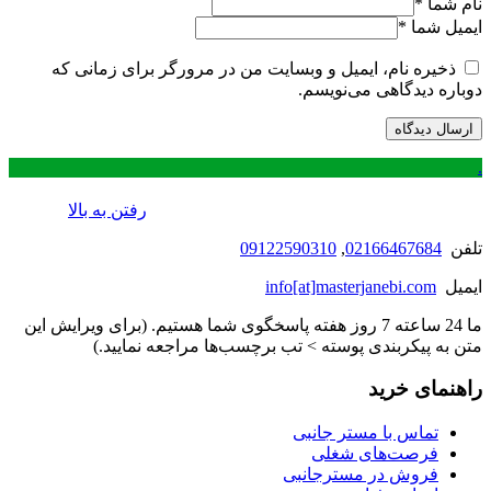
نام شما
*
ایمیل شما
*
ذخیره نام، ایمیل و وبسایت من در مرورگر برای زمانی که
دوباره دیدگاهی می‌نویسم.
.
رفتن به بالا
تلفن
02166467684
,
09122590310
ایمیل
info[at]masterjanebi.com
ما 24 ساعته 7 روز هفته پاسخگوی شما هستیم. (برای ویرایش این
متن به پیکربندی پوسته > تب برچسب‌ها مراجعه نمایید.)
راهنمای خرید
تماس با مستر جانبی
فرصت‌های شغلی
فروش در مسترجانبی