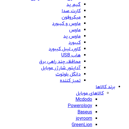
گیم پد
کارت صدا
میکروفون
ماوس و کیبورد
ماوس
ماوس پد
کیبورد
کاور، لیبل کیبورد
هاب USB
محافظ، چند راهی برق
آداپتور شارژر موبایل
دانگل بلوتوث
تمیز کننده
برند کالاها
کالاهای موبایل
Mcdodo
Powerology
Baseus
joyroom
GreenLion