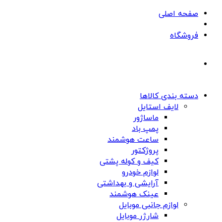
صفحه اصلی
فروشگاه
دسته بندی کالاها
لایف استایل
ماساژور
پمپ باد
ساعت هوشمند
پروژکتور
کیف و کوله پشتی
لوازم خودرو
آرایشی و بهداشتی
عینک هوشمند
لوازم جانبی موبایل
شارژر موبایل