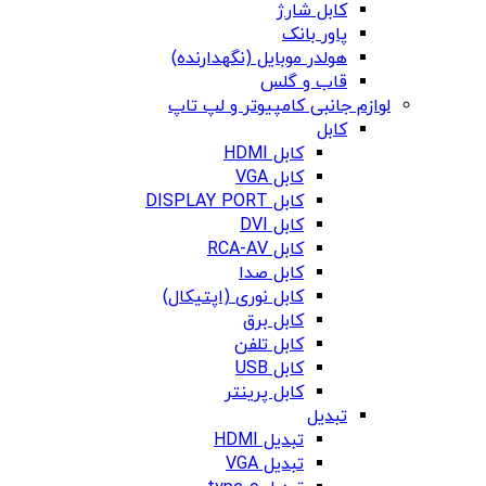
کابل شارژ
پاور بانک
هولدر موبایل (نگهدارنده)
قاب و گلس
لوازم جانبی کامپیوتر و لپ تاپ
کابل
کابل HDMI
کابل VGA
کابل DISPLAY PORT
کابل DVI
کابل RCA-AV
کابل صدا
کابل نوری (اپتیکال)
کابل برق
کابل تلفن
کابل USB
کابل پرینتر
تبدیل
تبدیل HDMI
تبدیل VGA