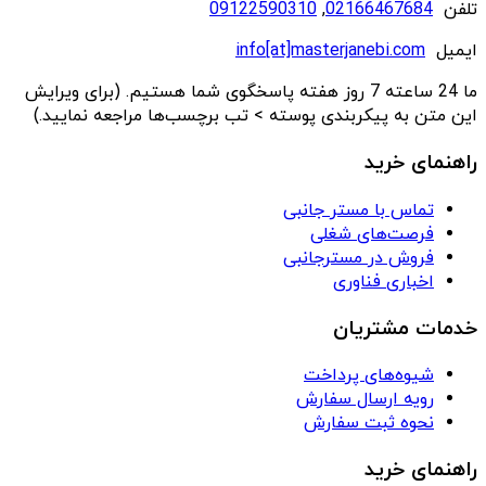
تلفن
02166467684
,
09122590310
ایمیل
info[at]masterjanebi.com
ما 24 ساعته 7 روز هفته پاسخگوی شما هستیم. (برای ویرایش
این متن به پیکربندی پوسته > تب برچسب‌ها مراجعه نمایید.)
راهنمای خرید
تماس با مستر جانبی
فرصت‌های شغلی
فروش در مسترجانبی
اخباری فناوری
خدمات مشتریان
شیوه‌های پرداخت
رویه ارسال سفارش
نحوه ثبت سفارش
راهنمای خرید