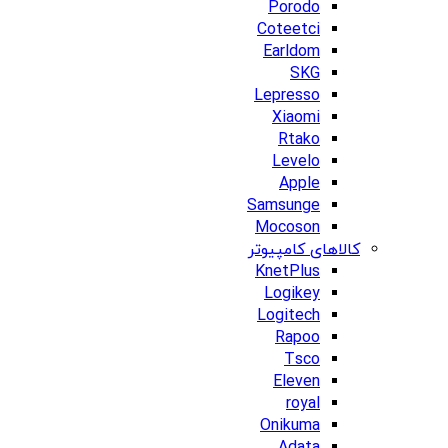
Porodo
Coteetci
Earldom
SKG
Lepresso
Xiaomi
Rtako
Levelo
Apple
Samsunge
Mocoson
کالاهای کامپیوتر
KnetPlus
Logikey
Logitech
Rapoo
Tsco
Eleven
royal
Onikuma