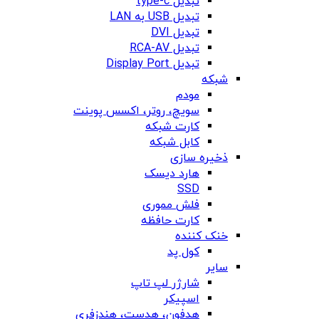
تبدیل type-c
تبدیل USB به LAN
تبدیل DVI
تبدیل RCA-AV
تبدیل Display Port
شبکه
مودم
سویچ، روتر، اکسس پوینت
کارت شبکه
کابل شبکه
ذخیره سازی
هارد دیسک
SSD
فلش مموری
کارت حافظه
خنک کننده
کول پد
سایر
شارژر لپ تاپ
اسپیکر
هدفون، هدست، هندزفری