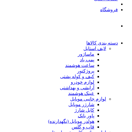
فروشگاه
دسته بندی کالاها
لایف استایل
ماساژور
پمپ باد
ساعت هوشمند
پروژکتور
کیف و کوله پشتی
لوازم خودرو
آرایشی و بهداشتی
عینک هوشمند
لوازم جانبی موبایل
شارژر موبایل
کابل شارژ
پاور بانک
هولدر موبایل (نگهدارنده)
قاب و گلس