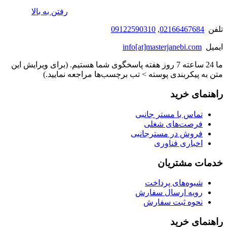
رفتن به بالا
تلفن
02166467684
,
09122590310
ایمیل
info[at]masterjanebi.com
ما 24 ساعته 7 روز هفته پاسخگوی شما هستیم. (برای ویرایش این
متن به پیکربندی پوسته > تب برچسب‌ها مراجعه نمایید.)
راهنمای خرید
تماس با مستر جانبی
فرصت‌های شغلی
فروش در مسترجانبی
اخباری فناوری
خدمات مشتریان
شیوه‌های پرداخت
رویه ارسال سفارش
نحوه ثبت سفارش
راهنمای خرید