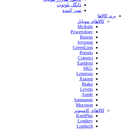
دانگل بلوتوث
تمیز کننده
برند کالاها
کالاهای موبایل
Mcdodo
Powerology
Baseus
joyroom
GreenLion
Porodo
Coteetci
Earldom
SKG
Lepresso
Xiaomi
Rtako
Levelo
Apple
Samsunge
Mocoson
کالاهای کامپیوتر
KnetPlus
Logikey
Logitech