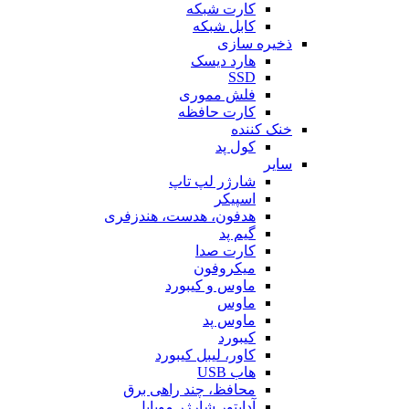
کارت شبکه
کابل شبکه
ذخیره سازی
هارد دیسک
SSD
فلش مموری
کارت حافظه
خنک کننده
کول پد
سایر
شارژر لپ تاپ
اسپیکر
هدفون، هدست، هندزفری
گیم پد
کارت صدا
میکروفون
ماوس و کیبورد
ماوس
ماوس پد
کیبورد
کاور، لیبل کیبورد
هاب USB
محافظ، چند راهی برق
آداپتور شارژر موبایل