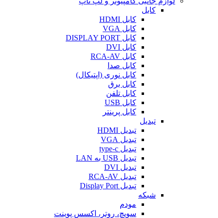
لوازم جانبی کامپیوتر و لپ تاپ
کابل
کابل HDMI
کابل VGA
کابل DISPLAY PORT
کابل DVI
کابل RCA-AV
کابل صدا
کابل نوری (اپتیکال)
کابل برق
کابل تلفن
کابل USB
کابل پرینتر
تبدیل
تبدیل HDMI
تبدیل VGA
تبدیل type-c
تبدیل USB به LAN
تبدیل DVI
تبدیل RCA-AV
تبدیل Display Port
شبکه
مودم
سویچ، روتر، اکسس پوینت