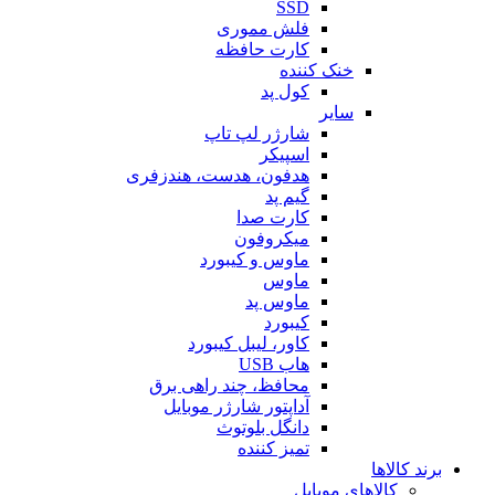
SSD
فلش مموری
کارت حافظه
خنک کننده
کول پد
سایر
شارژر لپ تاپ
اسپیکر
هدفون، هدست، هندزفری
گیم پد
کارت صدا
میکروفون
ماوس و کیبورد
ماوس
ماوس پد
کیبورد
کاور، لیبل کیبورد
هاب USB
محافظ، چند راهی برق
آداپتور شارژر موبایل
دانگل بلوتوث
تمیز کننده
برند کالاها
کالاهای موبایل