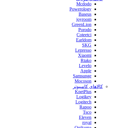
Mcdodo
Powerology
Baseus
joyroom
GreenLion
Porodo
Coteetci
Earldom
SKG
Lepresso
Xiaomi
Rtako
Levelo
Apple
Samsunge
Mocoson
کالاهای کامپیوتر
KnetPlus
Logikey
Logitech
Rapoo
Tsco
Eleven
royal
Onikuma