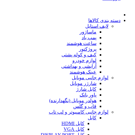
دسته بندی کالاها
لایف استایل
ماساژور
پمپ باد
ساعت هوشمند
پروژکتور
کیف و کوله پشتی
لوازم خودرو
آرایشی و بهداشتی
عینک هوشمند
لوازم جانبی موبایل
شارژر موبایل
کابل شارژ
پاور بانک
هولدر موبایل (نگهدارنده)
قاب و گلس
لوازم جانبی کامپیوتر و لپ تاپ
کابل
کابل HDMI
کابل VGA
کابل DISPLAY PORT