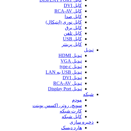
کابل DVI
کابل RCA-AV
کابل صدا
کابل نوری (اپتیکال)
کابل برق
کابل تلفن
کابل USB
کابل پرینتر
تبدیل
تبدیل HDMI
تبدیل VGA
تبدیل type-c
تبدیل USB به LAN
تبدیل DVI
تبدیل RCA-AV
تبدیل Display Port
شبکه
مودم
سویچ، روتر، اکسس پوینت
کارت شبکه
کابل شبکه
ذخیره سازی
هارد دیسک