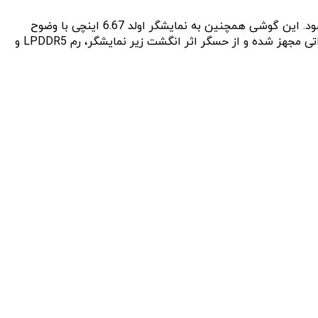
بر اساس گمانه‌زنی‌های قبلی، سایر دوربین‌های شیائومی 12T پرو شامل دوربین فوق عریض 8 مگاپیکسلی و ماکروی 2 مگاپیکسلی می‌شود. این گوشی همچنین به نمایشگر اولد 6.67 اینچی با وضوح
+FHD و نرخ تازه‌سازی 144 هرتز، تراشه‌ی اسنپدراگون 8 پلاس نسل 1 و باتری 5000 میلی‌آمپرساعتی با پشتیبانی از فست شارژ 120 واتی مجهز شده و از حسگر اثر انگشت زیر نمایشگر، رم LPDDR5 و