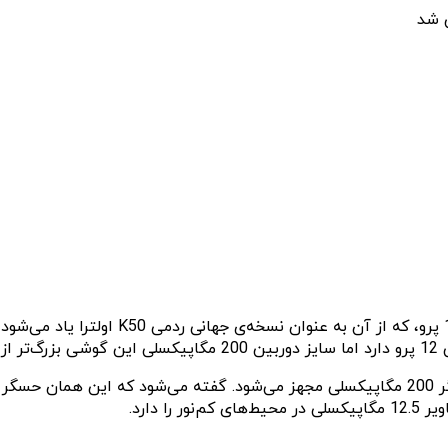
وب‌سایت فرانسوی Phonandroid امروز تصویر و