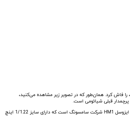
اقعی شیائومی 12T پرو، که از آن به عنوان نسخه‌ی جهانی ردمی K50 اولترا یاد می‌شود، را فاش کرد. همان‌طور که در تصویر زیر مشاهده می‌کنید،
شیائومی 12T پرو اولین گوشی این شرکت چینی است که به حسگر 200 مگاپیکسلی مجهز می‌شود. گفته می‌شود که این همان حسگر ایزوسل HM1 شرکت سامسونگ است که دارای سایز 1/1.22 اینچ