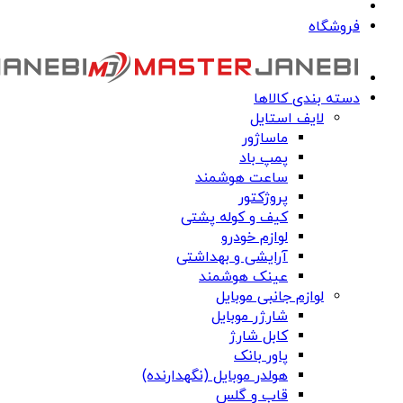
فروشگاه
دسته بندی کالاها
لایف استایل
ماساژور
پمپ باد
ساعت هوشمند
پروژکتور
کیف و کوله پشتی
لوازم خودرو
آرایشی و بهداشتی
عینک هوشمند
لوازم جانبی موبایل
شارژر موبایل
کابل شارژ
پاور بانک
هولدر موبایل (نگهدارنده)
قاب و گلس