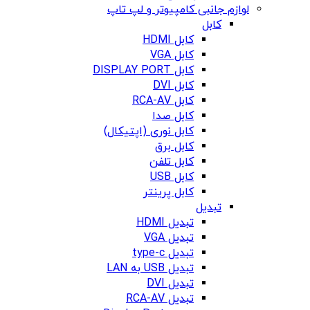
لوازم جانبی کامپیوتر و لپ تاپ
کابل
کابل HDMI
کابل VGA
کابل DISPLAY PORT
کابل DVI
کابل RCA-AV
کابل صدا
کابل نوری (اپتیکال)
کابل برق
کابل تلفن
کابل USB
کابل پرینتر
تبدیل
تبدیل HDMI
تبدیل VGA
تبدیل type-c
تبدیل USB به LAN
تبدیل DVI
تبدیل RCA-AV