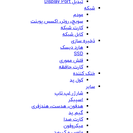
تبدیل Display Port
شبکه
مودم
سویچ، روتر، اکسس پوینت
کارت شبکه
کابل شبکه
ذخیره سازی
هارد دیسک
SSD
فلش مموری
کارت حافظه
خنک کننده
کول پد
سایر
شارژر لپ تاپ
اسپیکر
هدفون، هدست، هندزفری
گیم پد
کارت صدا
میکروفون
ماوس و کیبورد