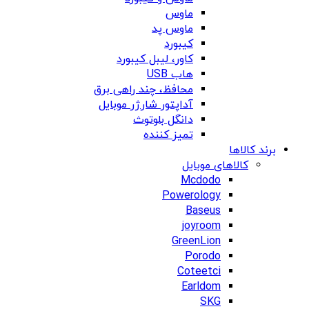
ماوس
ماوس پد
کیبورد
کاور، لیبل کیبورد
هاب USB
محافظ، چند راهی برق
آداپتور شارژر موبایل
دانگل بلوتوث
تمیز کننده
برند کالاها
کالاهای موبایل
Mcdodo
Powerology
Baseus
joyroom
GreenLion
Porodo
Coteetci
Earldom
SKG