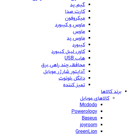
گیم پد
کارت صدا
میکروفون
ماوس و کیبورد
ماوس
ماوس پد
کیبورد
کاور، لیبل کیبورد
هاب USB
محافظ، چند راهی برق
آداپتور شارژر موبایل
دانگل بلوتوث
تمیز کننده
برند کالاها
کالاهای موبایل
Mcdodo
Powerology
Baseus
joyroom
GreenLion