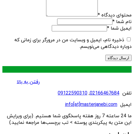
محتوای دیدگاه
*
نام شما
*
ایمیل شما
*
ذخیره نام، ایمیل و وبسایت من در مرورگر برای زمانی که
دوباره دیدگاهی می‌نویسم.
.
رفتن به بالا
تلفن
02166467684
,
09122590310
ایمیل
info[at]masterjanebi.com
ما 24 ساعته 7 روز هفته پاسخگوی شما هستیم. (برای ویرایش
این متن به پیکربندی پوسته > تب برچسب‌ها مراجعه نمایید.)