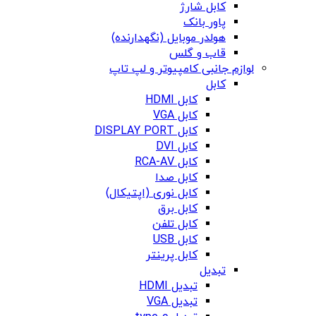
کابل شارژ
پاور بانک
هولدر موبایل (نگهدارنده)
قاب و گلس
لوازم جانبی کامپیوتر و لپ تاپ
کابل
کابل HDMI
کابل VGA
کابل DISPLAY PORT
کابل DVI
کابل RCA-AV
کابل صدا
کابل نوری (اپتیکال)
کابل برق
کابل تلفن
کابل USB
کابل پرینتر
تبدیل
تبدیل HDMI
تبدیل VGA