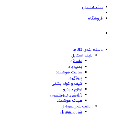
صفحه اصلی
فروشگاه
دسته بندی کالاها
لایف استایل
ماساژور
پمپ باد
ساعت هوشمند
پروژکتور
کیف و کوله پشتی
لوازم خودرو
آرایشی و بهداشتی
عینک هوشمند
لوازم جانبی موبایل
شارژر موبایل