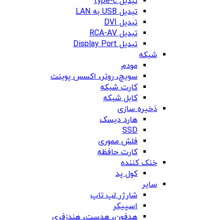
تبدیل type-c
تبدیل USB به LAN
تبدیل DVI
تبدیل RCA-AV
تبدیل Display Port
شبکه
مودم
سویچ، روتر، اکسس پوینت
کارت شبکه
کابل شبکه
ذخیره سازی
هارد دیسک
SSD
فلش مموری
کارت حافظه
خنک کننده
کول پد
سایر
شارژر لپ تاپ
اسپیکر
هدفون، هدست، هندزفری