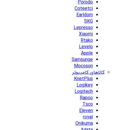
Porodo
Coteetci
Earldom
SKG
Lepresso
Xiaomi
Rtako
Levelo
Apple
Samsunge
Mocoson
کالاهای کامپیوتر
KnetPlus
Logikey
Logitech
Rapoo
Tsco
Eleven
royal
Onikuma