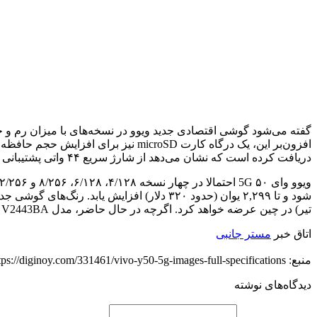
دریافت کرده است که نشان می‌دهد از شارژ سریع ۴۴ واتی پشتیبانی می‌کند. این ویژگی باوجود باتری عظیم گوشی مذکور، به سریع‌تر شارژ شدن آن کمک خواهد کرد.
تیر) در چین عرضه خواهد کرد. اگرچه در حال حاضر، مدل V2443BA با نام Vivo Y50 5G به فروش می‌رسد، نسخه‌ای تقریبا مشابه آن با شماره مدل V2443BA شاید با نام ویوو Y50m 5G روانه بازار شود.
اتاق خبر
مستر جانبی
منبع: https://diginoy.com/331461/vivo-y50-5g-images-full-specifications/
دیدگاه‌های نوشته