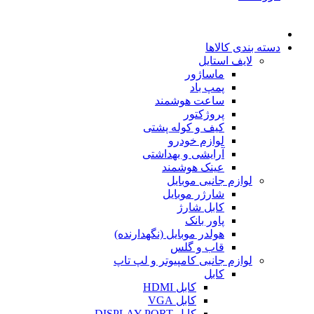
دسته بندی کالاها
لایف استایل
ماساژور
پمپ باد
ساعت هوشمند
پروژکتور
کیف و کوله پشتی
لوازم خودرو
آرایشی و بهداشتی
عینک هوشمند
لوازم جانبی موبایل
شارژر موبایل
کابل شارژ
پاور بانک
هولدر موبایل (نگهدارنده)
قاب و گلس
لوازم جانبی کامپیوتر و لپ تاپ
کابل
کابل HDMI
کابل VGA
کابل DISPLAY PORT