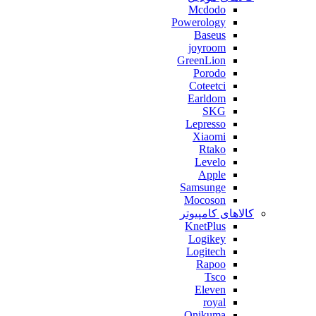
Mcdodo
Powerology
Baseus
joyroom
GreenLion
Porodo
Coteetci
Earldom
SKG
Lepresso
Xiaomi
Rtako
Levelo
Apple
Samsunge
Mocoson
کالاهای کامپیوتر
KnetPlus
Logikey
Logitech
Rapoo
Tsco
Eleven
royal
Onikuma