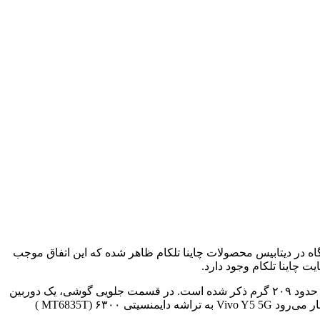
Y50 در چین است. پیش از رونمایی رسمی، این دستگاه در دیتابیس محصولات چاینا تلکام ظاهر شده که این اتفاق موجب
اینا تلکام وجود دارد.
ویوو وای ۵۰ 5G دارای یک نمایشگر ۶.۷۴ اینچی LCD با رزولوشن HD+ است. ابعاد این گوشی ۱۶۷.۳۰ در ۷۶.۹۵ در ۸.۱۹ میلی‌متر و وزن آن حدود ۲۰۹ گرم ذکر شده است. در قسمت جلویی گوشی، یک دوربین
سلفی ۵ مگاپیکسلی در یک ناچ قطره‌ای قرار دارد، در حالی که در پشت دستگاه، یک دوربین ۱۳ مگاپیکسلی با فلاش LED دیده می‌شود. انتظار می‌رود Vivo Y5 5G به تراشه دایمنسیتی ۶۳۰۰ (MT6835T )