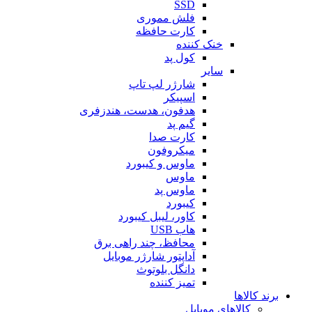
SSD
فلش مموری
کارت حافظه
خنک کننده
کول پد
سایر
شارژر لپ تاپ
اسپیکر
هدفون، هدست، هندزفری
گیم پد
کارت صدا
میکروفون
ماوس و کیبورد
ماوس
ماوس پد
کیبورد
کاور، لیبل کیبورد
هاب USB
محافظ، چند راهی برق
آداپتور شارژر موبایل
دانگل بلوتوث
تمیز کننده
برند کالاها
کالاهای موبایل