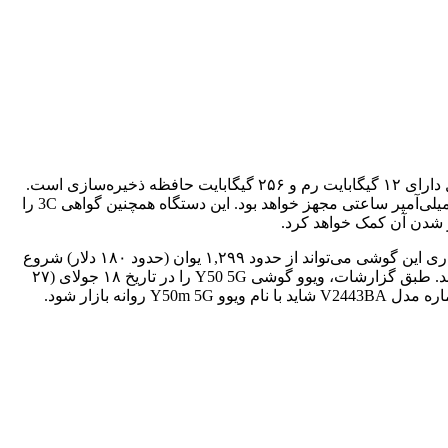
گفته می‌شود گوشی اقتصادی جدید ویوو در نسخه‌های با میزان رم و حافظه داخلی متفاوت عرضه خواهد شد. بالارده‌ترین نسخه این محصول دارای ۱۲ گیگابایت رم و ۲۵۶ گیگابایت حافظه ذخیره‌سازی است.
افزون‌بر این، یک درگاه کارت microSD نیز برای افزایش حجم حافظه آن در نظر گرفته شده است. گوشی Y50 5G ویوو به یک باتری ۶,۰۰۰ میلی‌آمپر ساعتی مجهز خواهد بود. این دستگاه همچنین گواهی 3C را
ویوو وای ۵۰ 5G احتمالا در چهار نسخه ۴/۱۲۸، ۶/۱۲۸، ۸/۲۵۶ و ۱۲/۲۵۶ راهی بازار خواهد شد. طبق اطلاعات موجود در چاینا تلکام، قیمت‌گذاری این گوشی می‌تواند از حدود ۱,۲۹۹ یوان (حدود ۱۸۰ دلار) شروع
شود و تا ۲,۲۹۹ یوان (حدود ۳۲۰ دلار) افزایش یابد. رنگ‌های گوشی جدید ویوو نیز ممکن است شامل پلاتینیوم، لاجوردی و مشکی الماسی باشد. طبق گزارشات، ویوو گوشی Y50 5G را در تاریخ ۱۸ جولای (۲۷