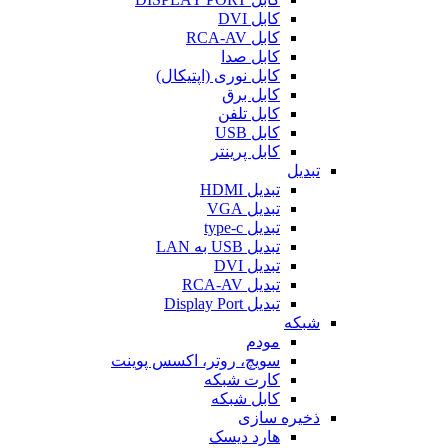
کابل DVI
کابل RCA-AV
کابل صدا
کابل نوری (اپتیکال)
کابل برق
کابل تلفن
کابل USB
کابل پرینتر
تبدیل
تبدیل HDMI
تبدیل VGA
تبدیل type-c
تبدیل USB به LAN
تبدیل DVI
تبدیل RCA-AV
تبدیل Display Port
شبکه
مودم
سویچ، روتر، اکسس پوینت
کارت شبکه
کابل شبکه
ذخیره سازی
هارد دیسک