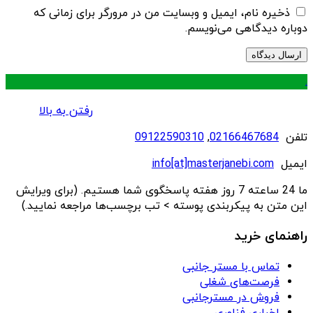
ذخیره نام، ایمیل و وبسایت من در مرورگر برای زمانی که
دوباره دیدگاهی می‌نویسم.
.
رفتن به بالا
تلفن
02166467684
,
09122590310
ایمیل
info[at]masterjanebi.com
ما 24 ساعته 7 روز هفته پاسخگوی شما هستیم. (برای ویرایش
این متن به پیکربندی پوسته > تب برچسب‌ها مراجعه نمایید.)
راهنمای خرید
تماس با مستر جانبی
فرصت‌های شغلی
فروش در مسترجانبی
اخباری فناوری