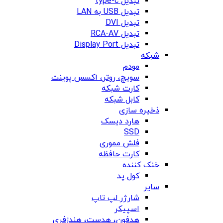
تبدیل type-c
تبدیل USB به LAN
تبدیل DVI
تبدیل RCA-AV
تبدیل Display Port
شبکه
مودم
سویچ، روتر، اکسس پوینت
کارت شبکه
کابل شبکه
ذخیره سازی
هارد دیسک
SSD
فلش مموری
کارت حافظه
خنک کننده
کول پد
سایر
شارژر لپ تاپ
اسپیکر
هدفون، هدست، هندزفری