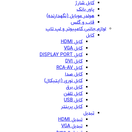
کابل شارژ
پاور بانک
هولدر موبایل (نگهدارنده)
قاب و گلس
لوازم جانبی کامپیوتر و لپ تاپ
کابل
کابل HDMI
کابل VGA
کابل DISPLAY PORT
کابل DVI
کابل RCA-AV
کابل صدا
کابل نوری (اپتیکال)
کابل برق
کابل تلفن
کابل USB
کابل پرینتر
تبدیل
تبدیل HDMI
تبدیل VGA