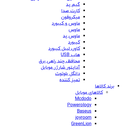
گیم پد
کارت صدا
میکروفون
ماوس و کیبورد
ماوس
ماوس پد
کیبورد
کاور، لیبل کیبورد
هاب USB
محافظ، چند راهی برق
آداپتور شارژر موبایل
دانگل بلوتوث
تمیز کننده
برند کالاها
کالاهای موبایل
Mcdodo
Powerology
Baseus
joyroom
GreenLion