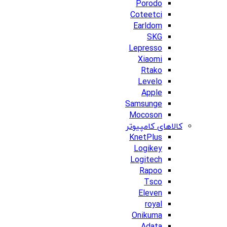
Porodo
Coteetci
Earldom
SKG
Lepresso
Xiaomi
Rtako
Levelo
Apple
Samsunge
Mocoson
کالاهای کامپیوتر
KnetPlus
Logikey
Logitech
Rapoo
Tsco
Eleven
royal
Onikuma