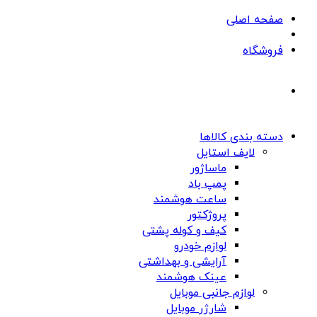
صفحه اصلی
فروشگاه
دسته بندی کالاها
لایف استایل
ماساژور
پمپ باد
ساعت هوشمند
پروژکتور
کیف و کوله پشتی
لوازم خودرو
آرایشی و بهداشتی
عینک هوشمند
لوازم جانبی موبایل
شارژر موبایل