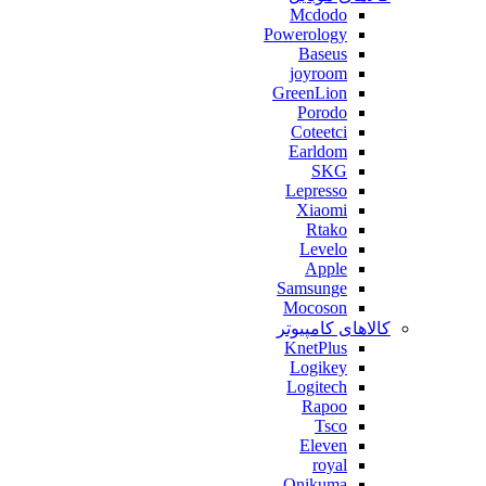
Mcdodo
Powerology
Baseus
joyroom
GreenLion
Porodo
Coteetci
Earldom
SKG
Lepresso
Xiaomi
Rtako
Levelo
Apple
Samsunge
Mocoson
کالاهای کامپیوتر
KnetPlus
Logikey
Logitech
Rapoo
Tsco
Eleven
royal
Onikuma