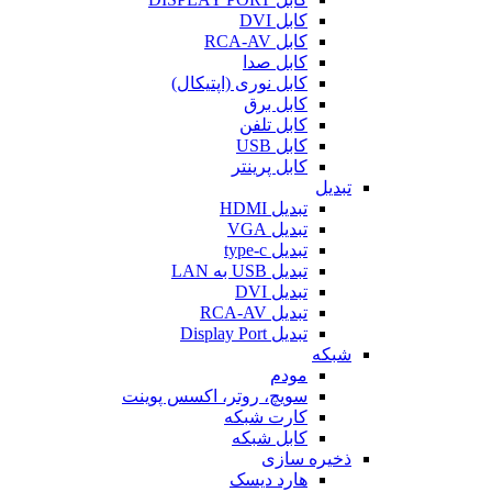
کابل DVI
کابل RCA-AV
کابل صدا
کابل نوری (اپتیکال)
کابل برق
کابل تلفن
کابل USB
کابل پرینتر
تبدیل
تبدیل HDMI
تبدیل VGA
تبدیل type-c
تبدیل USB به LAN
تبدیل DVI
تبدیل RCA-AV
تبدیل Display Port
شبکه
مودم
سویچ، روتر، اکسس پوینت
کارت شبکه
کابل شبکه
ذخیره سازی
هارد دیسک