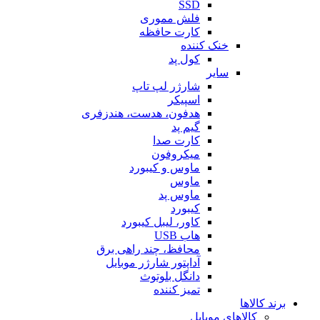
SSD
فلش مموری
کارت حافظه
خنک کننده
کول پد
سایر
شارژر لپ تاپ
اسپیکر
هدفون، هدست، هندزفری
گیم پد
کارت صدا
میکروفون
ماوس و کیبورد
ماوس
ماوس پد
کیبورد
کاور، لیبل کیبورد
هاب USB
محافظ، چند راهی برق
آداپتور شارژر موبایل
دانگل بلوتوث
تمیز کننده
برند کالاها
کالاهای موبایل