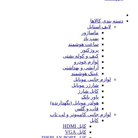
دسته بندی کالاها
لایف استایل
ماساژور
پمپ باد
ساعت هوشمند
پروژکتور
کیف و کوله پشتی
لوازم خودرو
آرایشی و بهداشتی
عینک هوشمند
لوازم جانبی موبایل
شارژر موبایل
کابل شارژ
پاور بانک
هولدر موبایل (نگهدارنده)
قاب و گلس
لوازم جانبی کامپیوتر و لپ تاپ
کابل
کابل HDMI
کابل VGA
کابل DISPLAY PORT