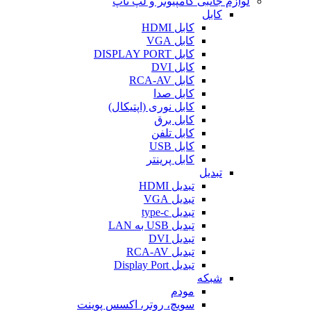
لوازم جانبی کامپیوتر و لپ تاپ
کابل
کابل HDMI
کابل VGA
کابل DISPLAY PORT
کابل DVI
کابل RCA-AV
کابل صدا
کابل نوری (اپتیکال)
کابل برق
کابل تلفن
کابل USB
کابل پرینتر
تبدیل
تبدیل HDMI
تبدیل VGA
تبدیل type-c
تبدیل USB به LAN
تبدیل DVI
تبدیل RCA-AV
تبدیل Display Port
شبکه
مودم
سویچ، روتر، اکسس پوینت