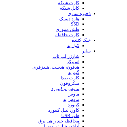
کارت شبکه
کابل شبکه
ذخیره سازی
هارد دیسک
SSD
فلش مموری
کارت حافظه
خنک کننده
کول پد
سایر
شارژر لپ تاپ
اسپیکر
هدفون، هدست، هندزفری
گیم پد
کارت صدا
میکروفون
ماوس و کیبورد
ماوس
ماوس پد
کیبورد
کاور، لیبل کیبورد
هاب USB
محافظ، چند راهی برق
آداپتور شارژر موبایل