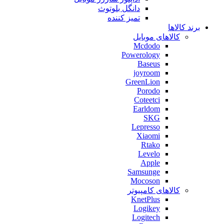
دانگل بلوتوث
تمیز کننده
برند کالاها
کالاهای موبایل
Mcdodo
Powerology
Baseus
joyroom
GreenLion
Porodo
Coteetci
Earldom
SKG
Lepresso
Xiaomi
Rtako
Levelo
Apple
Samsunge
Mocoson
کالاهای کامپیوتر
KnetPlus
Logikey
Logitech