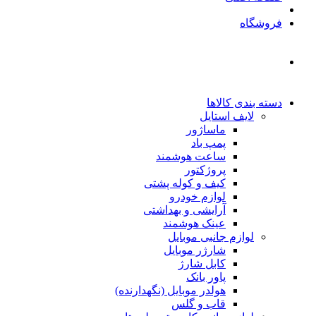
فروشگاه
دسته بندی کالاها
لایف استایل
ماساژور
پمپ باد
ساعت هوشمند
پروژکتور
کیف و کوله پشتی
لوازم خودرو
آرایشی و بهداشتی
عینک هوشمند
لوازم جانبی موبایل
شارژر موبایل
کابل شارژ
پاور بانک
هولدر موبایل (نگهدارنده)
قاب و گلس