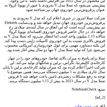
این محصول در سال 2022 نیز افزایش داشته باشد. با این وجود،
پیش‌بینی می‌شود که تسلا مدل Y به‌زودی با عبور از تویوتا کرولا به
عنوان پرفروش‌ترین خودروی جهان نیز شناخته شود.
شرکت تسلا امروز در خبری اعلام کرد که مدل Y به‌زودی به
پرفروش‌ترین خودروی جهان تبدیل خواهد شد و وب‌سایت Elektrek
نیز پیش‌بینی کرده است که این اتفاق در سال آینده‌ی میلادی رخ
خواهد داد. در حال حاضر فروش خودروی افسانه‌ای تویوتا کرولا
سالانه 1.15 میلیون واحد است اما انتظار می‌رود که تسلا مدل Y به
فروش بالاتری نسبت به این خودروی کامپکت ژاپنی دست پیدا کند.
این نکته دستاورد مهمی برای غول خودروساری آمریکایی محسوب
می‌شود چرا که تولید تسلا مدل Y تنها دو سال پیش آغاز شده بود.
تسلا برای پاسخ به میزان بالای تقاضا، خودروهای خود را در چهار
کارخانه‌ی کالیفرنیا، تگزاس، برلین و شانگهای تولید می‌کند. این
شرکت اخیراً اعلام کرده بود که میزان تولید کارخانه‌ی برلین تا پایان
سال جاری میلادی به 1 میلیون دستگاه می‌رسد. همین موضوع با
توجه به رفع مشکلات زنجیره‌ی تامین باعث خواهد شد تا فروش
تسلا مدل Y در سال 2023 به بیش از 1.15 میلیون دستگاه برسد.
منبع: NotebookCheck
[ad_2]
اتاق خبر
مستر جانبی