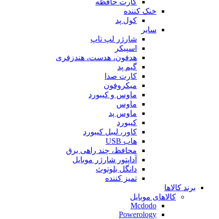
کارت حافظه
خنک کننده
کول پد
سایر
شارژر لپ تاپ
اسپیکر
هدفون، هدست، هندزفری
گیم پد
کارت صدا
میکروفون
ماوس و کیبورد
ماوس
ماوس پد
کیبورد
کاور، لیبل کیبورد
هاب USB
محافظ، چند راهی برق
آداپتور شارژر موبایل
دانگل بلوتوث
تمیز کننده
برند کالاها
کالاهای موبایل
Mcdodo
Powerology