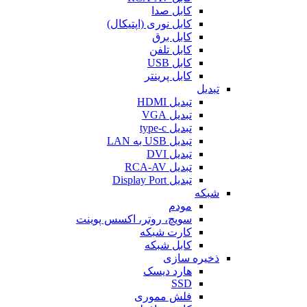
کابل صدا
کابل نوری (اپتیکال)
کابل برق
کابل تلفن
کابل USB
کابل پرینتر
تبدیل
تبدیل HDMI
تبدیل VGA
تبدیل type-c
تبدیل USB به LAN
تبدیل DVI
تبدیل RCA-AV
تبدیل Display Port
شبکه
مودم
سویچ، روتر، اکسس پوینت
کارت شبکه
کابل شبکه
ذخیره سازی
هارد دیسک
SSD
فلش مموری