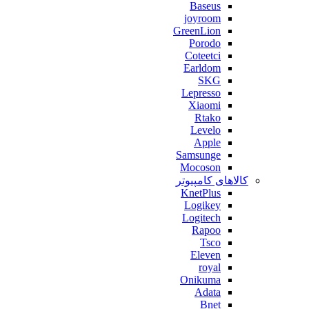
Baseus
joyroom
GreenLion
Porodo
Coteetci
Earldom
SKG
Lepresso
Xiaomi
Rtako
Levelo
Apple
Samsunge
Mocoson
کالاهای کامپیوتر
KnetPlus
Logikey
Logitech
Rapoo
Tsco
Eleven
royal
Onikuma
Adata
Bnet