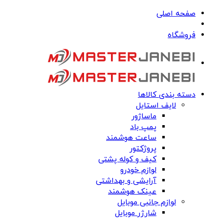
صفحه اصلی
فروشگاه
دسته بندی کالاها
لایف استایل
ماساژور
پمپ باد
ساعت هوشمند
پروژکتور
کیف و کوله پشتی
لوازم خودرو
آرایشی و بهداشتی
عینک هوشمند
لوازم جانبی موبایل
شارژر موبایل