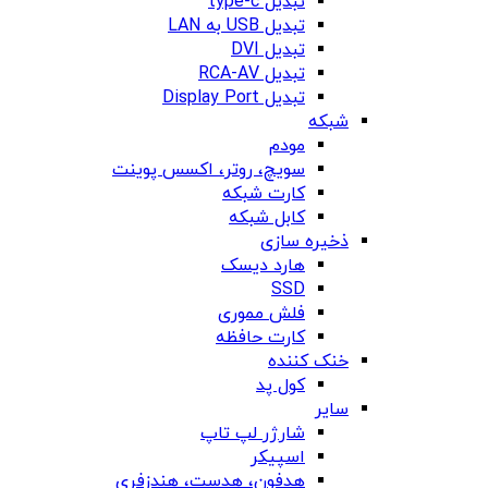
تبدیل type-c
تبدیل USB به LAN
تبدیل DVI
تبدیل RCA-AV
تبدیل Display Port
شبکه
مودم
سویچ، روتر، اکسس پوینت
کارت شبکه
کابل شبکه
ذخیره سازی
هارد دیسک
SSD
فلش مموری
کارت حافظه
خنک کننده
کول پد
سایر
شارژر لپ تاپ
اسپیکر
هدفون، هدست، هندزفری