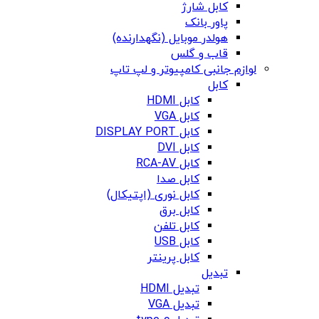
کابل شارژ
پاور بانک
هولدر موبایل (نگهدارنده)
قاب و گلس
لوازم جانبی کامپیوتر و لپ تاپ
کابل
کابل HDMI
کابل VGA
کابل DISPLAY PORT
کابل DVI
کابل RCA-AV
کابل صدا
کابل نوری (اپتیکال)
کابل برق
کابل تلفن
کابل USB
کابل پرینتر
تبدیل
تبدیل HDMI
تبدیل VGA