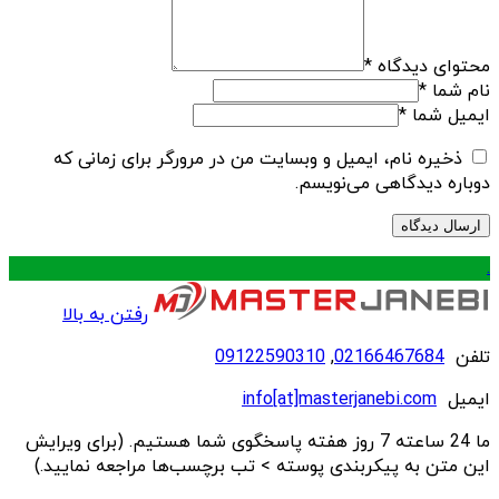
محتوای دیدگاه
*
نام شما
*
ایمیل شما
*
ذخیره نام، ایمیل و وبسایت من در مرورگر برای زمانی که
دوباره دیدگاهی می‌نویسم.
.
رفتن به بالا
تلفن
02166467684
,
09122590310
ایمیل
info[at]masterjanebi.com
ما 24 ساعته 7 روز هفته پاسخگوی شما هستیم. (برای ویرایش
این متن به پیکربندی پوسته > تب برچسب‌ها مراجعه نمایید.)