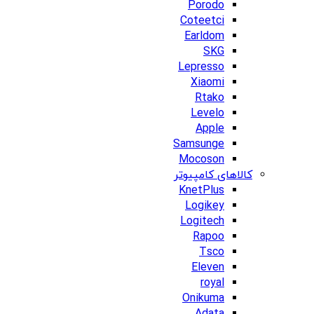
Porodo
Coteetci
Earldom
SKG
Lepresso
Xiaomi
Rtako
Levelo
Apple
Samsunge
Mocoson
کالاهای کامپیوتر
KnetPlus
Logikey
Logitech
Rapoo
Tsco
Eleven
royal
Onikuma