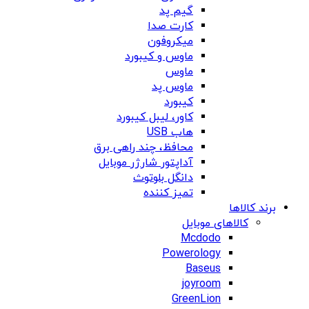
گیم پد
کارت صدا
میکروفون
ماوس و کیبورد
ماوس
ماوس پد
کیبورد
کاور، لیبل کیبورد
هاب USB
محافظ، چند راهی برق
آداپتور شارژر موبایل
دانگل بلوتوث
تمیز کننده
برند کالاها
کالاهای موبایل
Mcdodo
Powerology
Baseus
joyroom
GreenLion