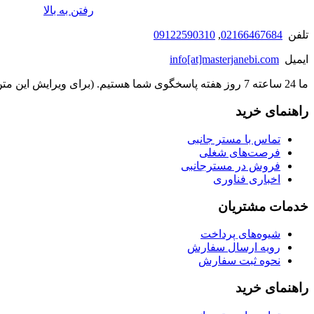
رفتن به بالا
تلفن
02166467684
,
09122590310
ایمیل
info[at]masterjanebi.com
ما 24 ساعته 7 روز هفته پاسخگوی شما هستیم. (برای ویرایش این متن به پیکربندی پوسته > تب برچسب‌ها مراجعه نمایید.)
راهنمای خرید
تماس با مستر جانبی
فرصت‌های شغلی
فروش در مسترجانبی
اخباری فناوری
خدمات مشتریان
شیوه‌های پرداخت
رویه ارسال سفارش
نحوه ثبت سفارش
راهنمای خرید