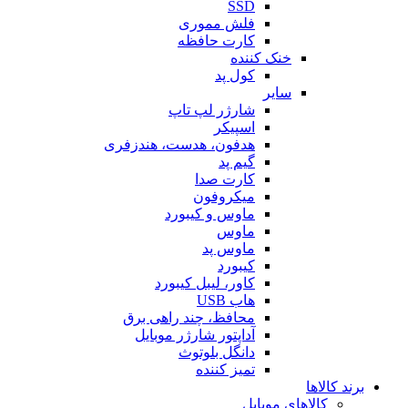
SSD
فلش مموری
کارت حافظه
خنک کننده
کول پد
سایر
شارژر لپ تاپ
اسپیکر
هدفون، هدست، هندزفری
گیم پد
کارت صدا
میکروفون
ماوس و کیبورد
ماوس
ماوس پد
کیبورد
کاور، لیبل کیبورد
هاب USB
محافظ، چند راهی برق
آداپتور شارژر موبایل
دانگل بلوتوث
تمیز کننده
برند کالاها
کالاهای موبایل