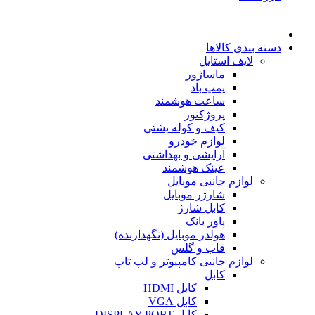
دسته بندی کالاها
لایف استایل
ماساژور
پمپ باد
ساعت هوشمند
پروژکتور
کیف و کوله پشتی
لوازم خودرو
آرایشی و بهداشتی
عینک هوشمند
لوازم جانبی موبایل
شارژر موبایل
کابل شارژ
پاور بانک
هولدر موبایل (نگهدارنده)
قاب و گلس
لوازم جانبی کامپیوتر و لپ تاپ
کابل
کابل HDMI
کابل VGA
کابل DISPLAY PORT