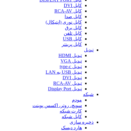
کابل DVI
کابل RCA-AV
کابل صدا
کابل نوری (اپتیکال)
کابل برق
کابل تلفن
کابل USB
کابل پرینتر
تبدیل
تبدیل HDMI
تبدیل VGA
تبدیل type-c
تبدیل USB به LAN
تبدیل DVI
تبدیل RCA-AV
تبدیل Display Port
شبکه
مودم
سویچ، روتر، اکسس پوینت
کارت شبکه
کابل شبکه
ذخیره سازی
هارد دیسک