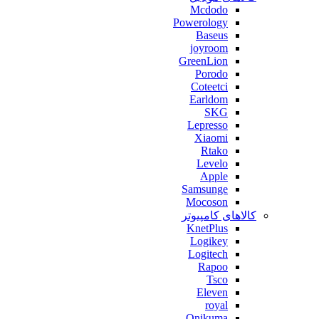
Mcdodo
Powerology
Baseus
joyroom
GreenLion
Porodo
Coteetci
Earldom
SKG
Lepresso
Xiaomi
Rtako
Levelo
Apple
Samsunge
Mocoson
کالاهای کامپیوتر
KnetPlus
Logikey
Logitech
Rapoo
Tsco
Eleven
royal
Onikuma