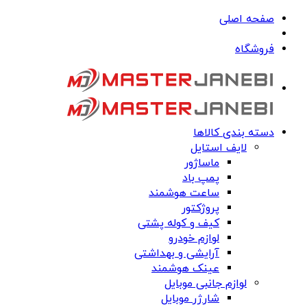
صفحه اصلی
فروشگاه
دسته بندی کالاها
لایف استایل
ماساژور
پمپ باد
ساعت هوشمند
پروژکتور
کیف و کوله پشتی
لوازم خودرو
آرایشی و بهداشتی
عینک هوشمند
لوازم جانبی موبایل
شارژر موبایل