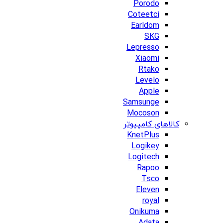
Porodo
Coteetci
Earldom
SKG
Lepresso
Xiaomi
Rtako
Levelo
Apple
Samsunge
Mocoson
کالاهای کامپیوتر
KnetPlus
Logikey
Logitech
Rapoo
Tsco
Eleven
royal
Onikuma