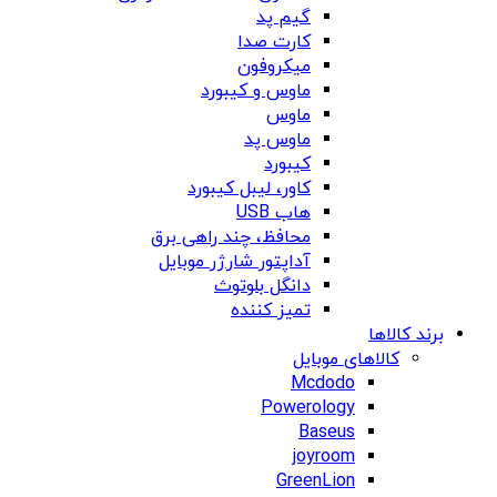
گیم پد
کارت صدا
میکروفون
ماوس و کیبورد
ماوس
ماوس پد
کیبورد
کاور، لیبل کیبورد
هاب USB
محافظ، چند راهی برق
آداپتور شارژر موبایل
دانگل بلوتوث
تمیز کننده
برند کالاها
کالاهای موبایل
Mcdodo
Powerology
Baseus
joyroom
GreenLion