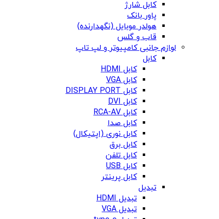
کابل شارژ
پاور بانک
هولدر موبایل (نگهدارنده)
قاب و گلس
لوازم جانبی کامپیوتر و لپ تاپ
کابل
کابل HDMI
کابل VGA
کابل DISPLAY PORT
کابل DVI
کابل RCA-AV
کابل صدا
کابل نوری (اپتیکال)
کابل برق
کابل تلفن
کابل USB
کابل پرینتر
تبدیل
تبدیل HDMI
تبدیل VGA