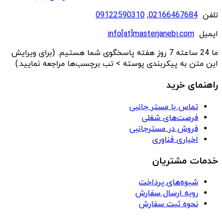
تلفن
02166467684
,
09122590310
ایمیل
info[at]masterjanebi.com
ما 24 ساعته 7 روز هفته پاسخگوی شما هستیم. (برای ویرایش
این متن به پیکربندی پوسته > تب برچسب‌ها مراجعه نمایید.)
راهنمای خرید
تماس با مستر جانبی
فرصت‌های شغلی
فروش در مسترجانبی
اخباری فناوری
خدمات مشتریان
شیوه‌های پرداخت
رویه ارسال سفارش
نحوه ثبت سفارش