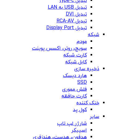
تبدیل type-c
تبدیل USB به LAN
تبدیل DVI
تبدیل RCA-AV
تبدیل Display Port
شبکه
مودم
سویچ، روتر، اکسس پوینت
کارت شبکه
کابل شبکه
ذخیره سازی
هارد دیسک
SSD
فلش مموری
کارت حافظه
خنک کننده
کول پد
سایر
شارژر لپ تاپ
اسپیکر
هدفون، هدست، هندزفری