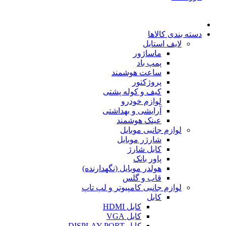
دسته بندی کالاها
لایف استایل
ماساژور
پمپ باد
ساعت هوشمند
پروژکتور
کیف و کوله پشتی
لوازم خودرو
آرایشی و بهداشتی
عینک هوشمند
لوازم جانبی موبایل
شارژر موبایل
کابل شارژ
پاور بانک
هولدر موبایل (نگهدارنده)
قاب و گلس
لوازم جانبی کامپیوتر و لپ تاپ
کابل
کابل HDMI
کابل VGA
کابل DISPLAY PORT