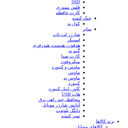
SSD
فلش مموری
کارت حافظه
خنک کننده
کول پد
سایر
شارژر لپ تاپ
اسپیکر
هدفون، هدست، هندزفری
گیم پد
کارت صدا
میکروفون
ماوس و کیبورد
ماوس
ماوس پد
کیبورد
کاور، لیبل کیبورد
هاب USB
محافظ، چند راهی برق
آداپتور شارژر موبایل
دانگل بلوتوث
تمیز کننده
برند کالاها
کالاهای موبایل