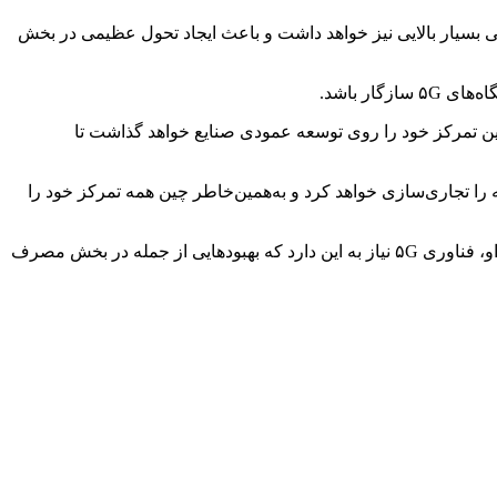
ی از امواج را پوشش خواهد داد بلکه بازدهی بسیار بالایی نیز خواهد داشت و باعث ایجاد تحول عظیمی در بخش
شته باشد. این فناوری همچنین تمرکز خود را روی توسعه عمودی صنایع خواهد گذاشت تا
Wang) رئیس سابق China Mobile اخیرا گفته بود که چین در حال توسعه فناوری ۶G نیز است و تا سال ۲۰۳۰ این شبکه را تجاری‌سازی خواهد کرد و به‌همین‌خاطر چین همه تمرکز خود را
ژیا‌نژو گفته است که چین همچنان به توسعه شبکه ۵G ادامه می‌دهد و در مراحل بعدی آن را به دو سطح ۵.۵G و ۶G ارتقا خواهد داد. به گفته او، فناوری ۵G نیاز به این دارد که بهبودهایی از جمله در بخش مصرف