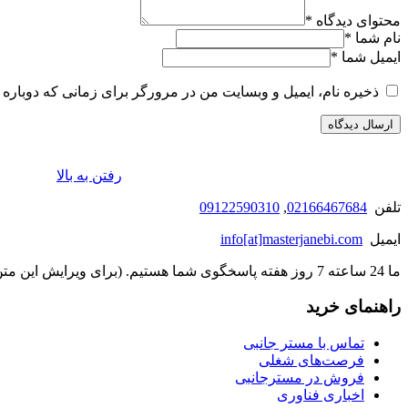
محتوای دیدگاه
*
نام شما
*
ایمیل شما
*
ذخیره نام، ایمیل و وبسایت من در مرورگر برای زمانی که دوباره 
رفتن به بالا
تلفن
02166467684
,
09122590310
ایمیل
info[at]masterjanebi.com
ما 24 ساعته 7 روز هفته پاسخگوی شما هستیم. (برای ویرایش این متن به پیکربندی پوسته > تب برچسب‌ها مراجعه نمایید.)
راهنمای خرید
تماس با مستر جانبی
فرصت‌های شغلی
فروش در مسترجانبی
اخباری فناوری