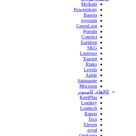
Mcdodo
Powerology
Baseus
joyroom
GreenLion
Porodo
Coteetci
Earldom
SKG
Lepresso
Xiaomi
Rtako
Levelo
Apple
Samsunge
Mocoson
کالاهای کامپیوتر
KnetPlus
Logikey
Logitech
Rapoo
Tsco
Eleven
royal
Onikuma