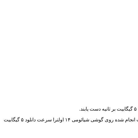
کوالکام که سازنده تراشه اسنپدراگون ۸ نسل ۳ است با انتشار پستی در ویبو گفته است که این تراشه از شبکه ۵.۵G پشتیبانی می‌کند و تست انجام شده روی گوشی شیائومی ۱۴ اولترا سرعت دانلود ۵ گیگابیت‌