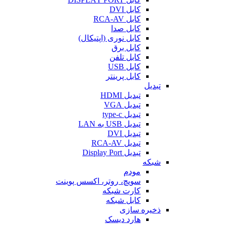
کابل DVI
کابل RCA-AV
کابل صدا
کابل نوری (اپتیکال)
کابل برق
کابل تلفن
کابل USB
کابل پرینتر
تبدیل
تبدیل HDMI
تبدیل VGA
تبدیل type-c
تبدیل USB به LAN
تبدیل DVI
تبدیل RCA-AV
تبدیل Display Port
شبکه
مودم
سویچ، روتر، اکسس پوینت
کارت شبکه
کابل شبکه
ذخیره سازی
هارد دیسک