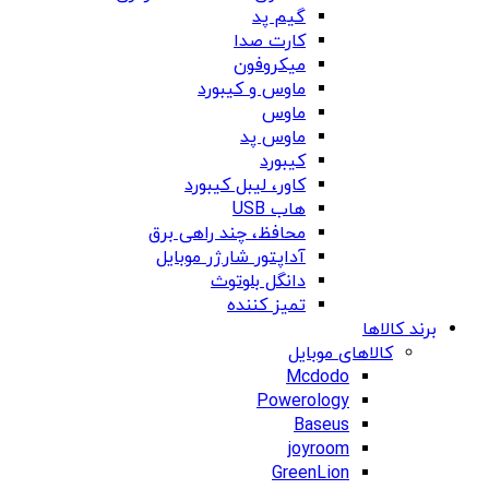
گیم پد
کارت صدا
میکروفون
ماوس و کیبورد
ماوس
ماوس پد
کیبورد
کاور، لیبل کیبورد
هاب USB
محافظ، چند راهی برق
آداپتور شارژر موبایل
دانگل بلوتوث
تمیز کننده
برند کالاها
کالاهای موبایل
Mcdodo
Powerology
Baseus
joyroom
GreenLion