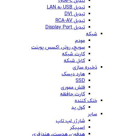
تبدیل type-c
تبدیل USB به LAN
تبدیل DVI
تبدیل RCA-AV
تبدیل Display Port
شبکه
مودم
سویچ، روتر، اکسس پوینت
کارت شبکه
کابل شبکه
ذخیره سازی
هارد دیسک
SSD
فلش مموری
کارت حافظه
خنک کننده
کول پد
سایر
شارژر لپ تاپ
اسپیکر
هدفون، هدست، هندزفری