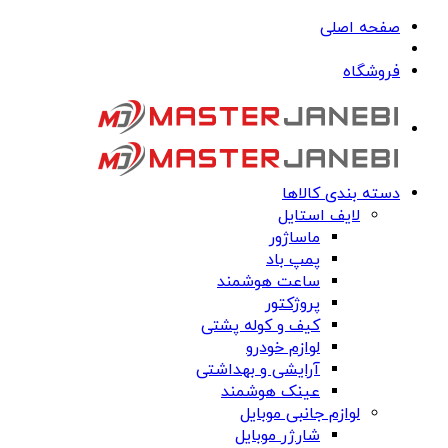
صفحه اصلی
فروشگاه
دسته بندی کالاها
لایف استایل
ماساژور
پمپ باد
ساعت هوشمند
پروژکتور
کیف و کوله پشتی
لوازم خودرو
آرایشی و بهداشتی
عینک هوشمند
لوازم جانبی موبایل
شارژر موبایل