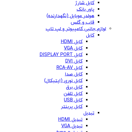
کابل شارژ
پاور بانک
هولدر موبایل (نگهدارنده)
قاب و گلس
لوازم جانبی کامپیوتر و لپ تاپ
کابل
کابل HDMI
کابل VGA
کابل DISPLAY PORT
کابل DVI
کابل RCA-AV
کابل صدا
کابل نوری (اپتیکال)
کابل برق
کابل تلفن
کابل USB
کابل پرینتر
تبدیل
تبدیل HDMI
تبدیل VGA