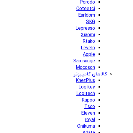
Porodo
Coteetci
Earldom
SKG
Lepresso
Xiaomi
Rtako
Levelo
Apple
Samsunge
Mocoson
کالاهای کامپیوتر
KnetPlus
Logikey
Logitech
Rapoo
Tsco
Eleven
royal
Onikuma