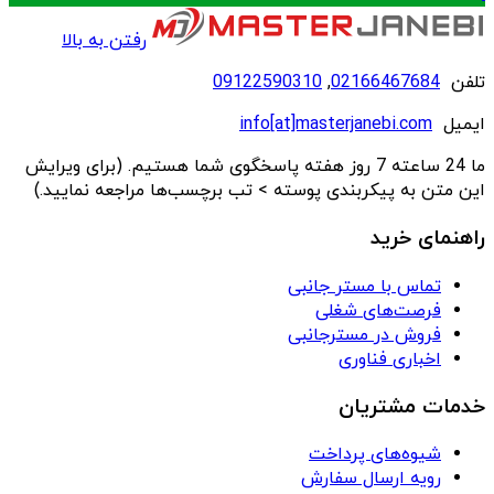
رفتن به بالا
تلفن
02166467684
,
09122590310
ایمیل
info[at]masterjanebi.com
ما 24 ساعته 7 روز هفته پاسخگوی شما هستیم. (برای ویرایش
این متن به پیکربندی پوسته > تب برچسب‌ها مراجعه نمایید.)
راهنمای خرید
تماس با مستر جانبی
فرصت‌های شغلی
فروش در مسترجانبی
اخباری فناوری
خدمات مشتریان
شیوه‌های پرداخت
رویه ارسال سفارش