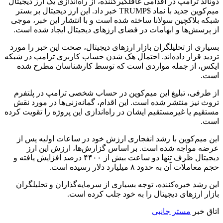
دونالد ترامپ در اقدامی غافلگیرکننده، از راه‌اندازی یک ارز دیجیتال
میم‌کوین جدید با نماد $TRUMP خبر داد. این ارز دیجیتال بر بستر
شبکه بلاکچین سولانا ساخته شده است و با انتشار این خبر، موجی
از پرسش‌ها و ابهامات در فضای ارزهای دیجیتال ایجاد شده است.
بسیاری از تحلیلگران بازار ارزهای دیجیتال، صحت این خبر را مورد
تردید قرار داده‌اند. احتمال هک شدن حساب کاربری ترامپ در شبکه
ایکس، از جمله مواردی است که توسط کارشناسان مطرح شده
است.
از طرفی، تبلیغ این میم‌کوین در حساب شخصی ترامپ در پلتفرم
تروث نیز منتشر شده است. این اقدام، گمانه‌زنی‌ها در مورد نقش
مستقیم یا غیرمستقیم ایشان در راه‌اندازی این پروژه را تقویت کرده
است.
این میم‌کوین با رشد انفجاری ارزش خود در ساعات اولیه پس از
عرضه مواجه شده است. بر اساس گزارش‌ها، ارزش این ارز
دیجیتال ظرف تنها دو ساعت بیش از ۴۴۰۰ درصد افزایش یافته و
حجم معاملات آن به حدود ۸ میلیارد دلار رسیده است.
این رشد خیره‌کننده، توجه بسیاری از سرمایه‌گذاران و تحلیلگران
بازار ارزهای دیجیتال را به خود جلب کرده است.
اتاق خبر
مستر جانبی