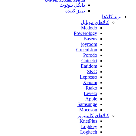
دانگل بلوتوث
تمیز کننده
برند کالاها
کالاهای موبایل
Mcdodo
Powerology
Baseus
joyroom
GreenLion
Porodo
Coteetci
Earldom
SKG
Lepresso
Xiaomi
Rtako
Levelo
Apple
Samsunge
Mocoson
کالاهای کامپیوتر
KnetPlus
Logikey
Logitech