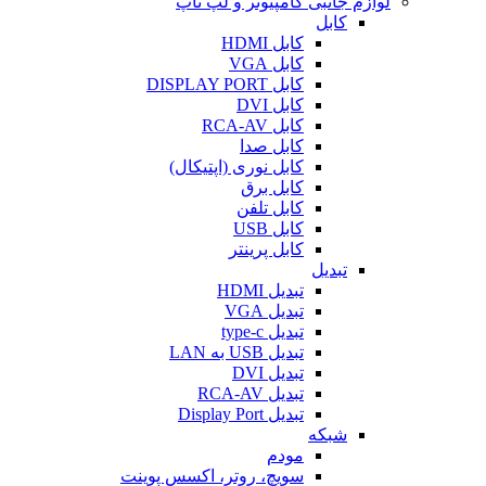
لوازم جانبی کامپیوتر و لپ تاپ
کابل
کابل HDMI
کابل VGA
کابل DISPLAY PORT
کابل DVI
کابل RCA-AV
کابل صدا
کابل نوری (اپتیکال)
کابل برق
کابل تلفن
کابل USB
کابل پرینتر
تبدیل
تبدیل HDMI
تبدیل VGA
تبدیل type-c
تبدیل USB به LAN
تبدیل DVI
تبدیل RCA-AV
تبدیل Display Port
شبکه
مودم
سویچ، روتر، اکسس پوینت