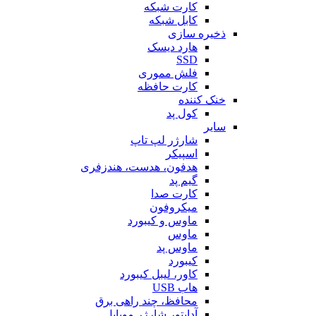
کارت شبکه
کابل شبکه
ذخیره سازی
هارد دیسک
SSD
فلش مموری
کارت حافظه
خنک کننده
کول پد
سایر
شارژر لپ تاپ
اسپیکر
هدفون، هدست، هندزفری
گیم پد
کارت صدا
میکروفون
ماوس و کیبورد
ماوس
ماوس پد
کیبورد
کاور، لیبل کیبورد
هاب USB
محافظ، چند راهی برق
آداپتور شارژر موبایل