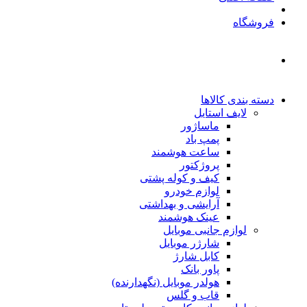
فروشگاه
دسته بندی کالاها
لایف استایل
ماساژور
پمپ باد
ساعت هوشمند
پروژکتور
کیف و کوله پشتی
لوازم خودرو
آرایشی و بهداشتی
عینک هوشمند
لوازم جانبی موبایل
شارژر موبایل
کابل شارژ
پاور بانک
هولدر موبایل (نگهدارنده)
قاب و گلس