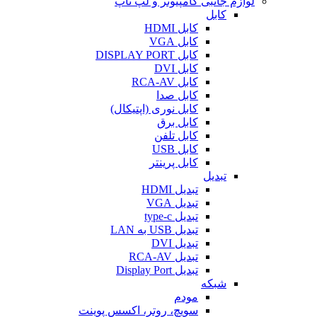
لوازم جانبی کامپیوتر و لپ تاپ
کابل
کابل HDMI
کابل VGA
کابل DISPLAY PORT
کابل DVI
کابل RCA-AV
کابل صدا
کابل نوری (اپتیکال)
کابل برق
کابل تلفن
کابل USB
کابل پرینتر
تبدیل
تبدیل HDMI
تبدیل VGA
تبدیل type-c
تبدیل USB به LAN
تبدیل DVI
تبدیل RCA-AV
تبدیل Display Port
شبکه
مودم
سویچ، روتر، اکسس پوینت