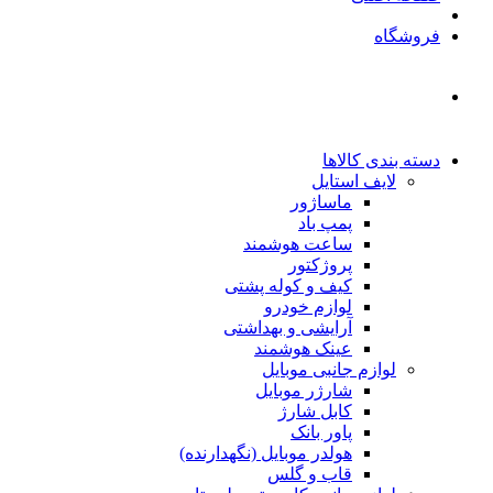
فروشگاه
دسته بندی کالاها
لایف استایل
ماساژور
پمپ باد
ساعت هوشمند
پروژکتور
کیف و کوله پشتی
لوازم خودرو
آرایشی و بهداشتی
عینک هوشمند
لوازم جانبی موبایل
شارژر موبایل
کابل شارژ
پاور بانک
هولدر موبایل (نگهدارنده)
قاب و گلس