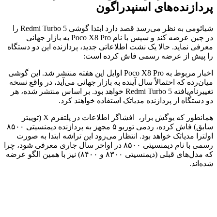
پردازنده‌های اسنپدراگون
شیائومی به نظر می‌رسد قصد دارد ابتدا گوشی Redmi Turbo 5 را
در چین عرضه کند و سپس با نام Poco X8 Pro به بازار جهانی
معرفی نماید. حالا یک نشت اطلاعاتی جدید، پردازنده این دو دستگاه
را پیش از عرضه رسمی فاش کرده است:
اخبار مربوط به Poco X8 Pro اوایل این هفته منتشر شد. این گوشی
میان‌رده که احتمالاً سال آینده به بازار جهانی می‌آید، در واقع نسخه
تغییرنام‌یافته Redmi Turbo 5 خواهد بود. بر اساس منتشر شده، هر
دو دستگاه از پردازنده مدیاتک استفاده خواهند کرد.
همانطور که یوگش برار، افشاگر اطلاعات در پلتفرم X (توییتر
سابق) فاش کرده، ردمی توربو ۵ مجهز به پردازنده دیمنسیتی ۸۵۰۰
اولترا مدیاتک خواهد بود. انتظار می‌رود این تراشه ابتدا به صورت
رسمی با نام دیمنسیتی ۸۵۰۰ در اواخر سال جاری معرفی شود، چرا
که مدل‌های قبلی (دیمنسیتی ۸۳۰۰ و ۸۴۰۰) نیز با همین الگو عرضه
شده‌اند.