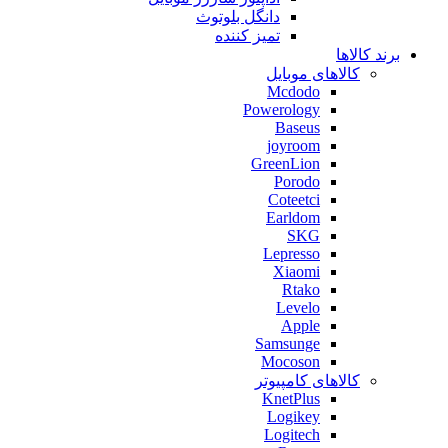
دانگل بلوتوث
تمیز کننده
برند کالاها
کالاهای موبایل
Mcdodo
Powerology
Baseus
joyroom
GreenLion
Porodo
Coteetci
Earldom
SKG
Lepresso
Xiaomi
Rtako
Levelo
Apple
Samsunge
Mocoson
کالاهای کامپیوتر
KnetPlus
Logikey
Logitech