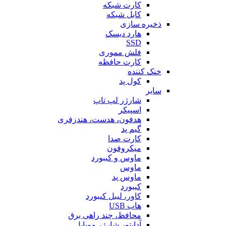
کارت شبکه
کابل شبکه
ذخیره سازی
هارد دیسک
SSD
فلش مموری
کارت حافظه
خنک کننده
کول پد
سایر
شارژر لپ تاپ
اسپیکر
هدفون، هدست، هندزفری
گیم پد
کارت صدا
میکروفون
ماوس و کیبورد
ماوس
ماوس پد
کیبورد
کاور، لیبل کیبورد
هاب USB
محافظ، چند راهی برق
آداپتور شارژر موبایل