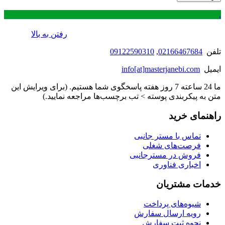
.
رفتن به بالا
تلفن
02166467684
,
09122590310
ایمیل
info[at]masterjanebi.com
ما 24 ساعته 7 روز هفته پاسخگوی شما هستیم. (برای ویرایش این
متن به پیکربندی پوسته > تب برچسب‌ها مراجعه نمایید.)
راهنمای خرید
تماس با مستر جانبی
فرصت‌های شغلی
فروش در مسترجانبی
اخباری فناوری
خدمات مشتریان
شیوه‌های پرداخت
رویه ارسال سفارش
نحوه ثبت سفارش