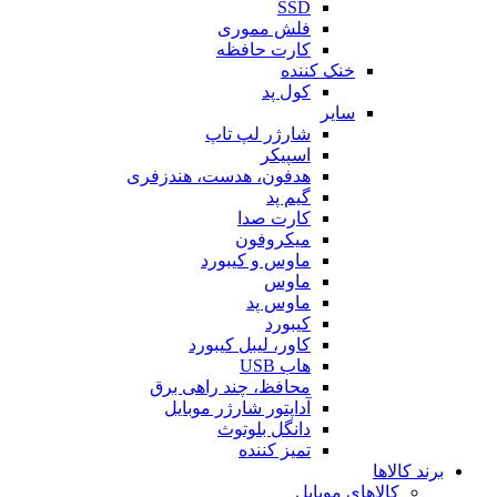
SSD
فلش مموری
کارت حافظه
خنک کننده
کول پد
سایر
شارژر لپ تاپ
اسپیکر
هدفون، هدست، هندزفری
گیم پد
کارت صدا
میکروفون
ماوس و کیبورد
ماوس
ماوس پد
کیبورد
کاور، لیبل کیبورد
هاب USB
محافظ، چند راهی برق
آداپتور شارژر موبایل
دانگل بلوتوث
تمیز کننده
برند کالاها
کالاهای موبایل