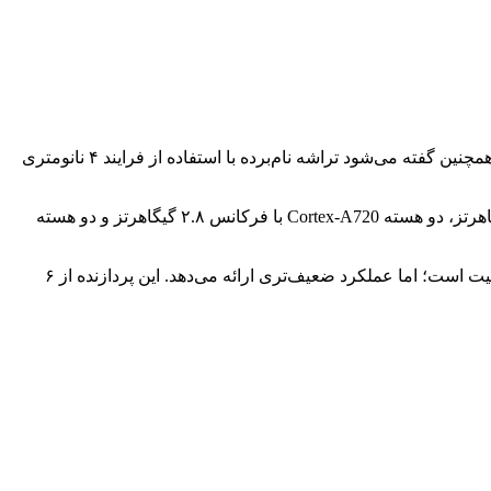
ظاهرا این تراشه قرار است در اوایل ماه آوریل رونمایی شود و سپس اولین گوشی‌های مجهز به آن در اواسط همان ماه معرفی خواهند شد. همچنین گفته می‌شود تراشه نام‌برده با استفاده از فرایند ۴ نانومتری
ترکیب هسته‌های اسنپدراگون 8s نسل ۴ شامل یک هسته Cortex-X4 با فرکانس ۳.۲۱ گیگاهرتز، سه هسته Cortex-A720 با فرکانس ۳.۰۱ گیگاهرتز، دو هسته Cortex-A720 با فرکانس ۲.۸ گیگاهرتز و دو هسته
افزون‌بر این، کوالکام از پردازنده گرافیکی Adreno 825 در تراشه جدید خود استفاده خواهد کرد که هم‌نسل با Adreno 830 در اسنپدراگون ۸ الیت است؛ اما عملکرد ضعیف‌تری ارائه می‌دهد. این پردازنده از ۶