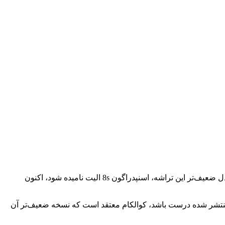
کوالکام سال گذشته از تراشه اسنپدراگون ۸ الیت به عنوان مدل جایگزین اسنپدراگون ۸ نسل ۳ رونمایی کرد. در حالی که انتظار می‌رفت مدل ضعیف‌تر این تراشه، اسنپدراگون 8s الیت نامیده شود، اکنون
می‌برد. اگر شایعه منتشر شده درست باشد، کوالکام معتقد است که نسخه ضعیف‌تر آن