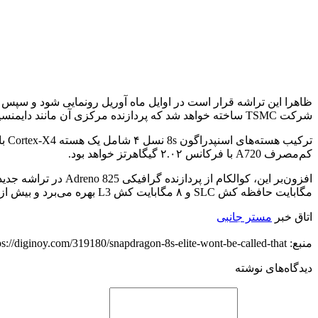
شرکت TSMC ساخته خواهد شد که پردازنده مرکزی آن مانند دایمنسیتی ۸۴۰۰ دارای هسته‌های قدرتمند خواهد بود.
کم‌مصرف A720 با فرکانس ۲.۰۲ گیگاهرتز خواهد بود.
مگابایت حافظه کش SLC و ۸ مگابایت کش L3 بهره می‌برد و بیش از ۲ میلیون امتیاز در بنچمارک AnTuTu کسب کرده است.
اتاق خبر
مستر جانبی
منبع: https://diginoy.com/319180/snapdragon-8s-elite-wont-be-called-that/
دیدگاه‌های نوشته