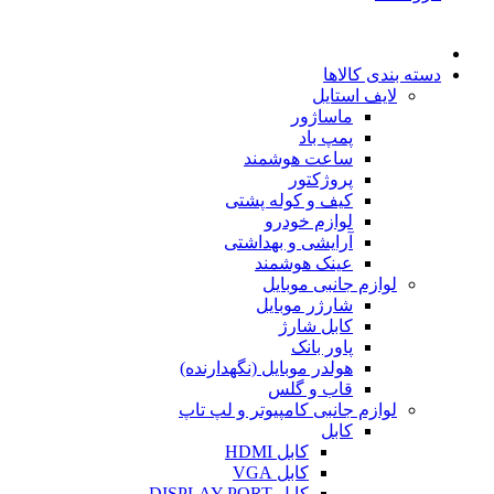
دسته بندی کالاها
لایف استایل
ماساژور
پمپ باد
ساعت هوشمند
پروژکتور
کیف و کوله پشتی
لوازم خودرو
آرایشی و بهداشتی
عینک هوشمند
لوازم جانبی موبایل
شارژر موبایل
کابل شارژ
پاور بانک
هولدر موبایل (نگهدارنده)
قاب و گلس
لوازم جانبی کامپیوتر و لپ تاپ
کابل
کابل HDMI
کابل VGA
کابل DISPLAY PORT