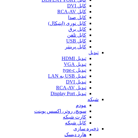
کابل DVI
کابل RCA-AV
کابل صدا
کابل نوری (اپتیکال)
کابل برق
کابل تلفن
کابل USB
کابل پرینتر
تبدیل
تبدیل HDMI
تبدیل VGA
تبدیل type-c
تبدیل USB به LAN
تبدیل DVI
تبدیل RCA-AV
تبدیل Display Port
شبکه
مودم
سویچ، روتر، اکسس پوینت
کارت شبکه
کابل شبکه
ذخیره سازی
هارد دیسک