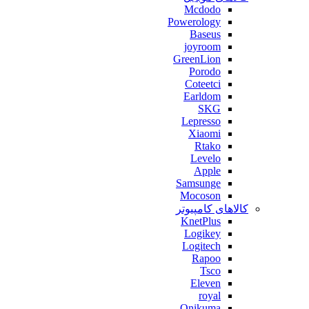
Mcdodo
Powerology
Baseus
joyroom
GreenLion
Porodo
Coteetci
Earldom
SKG
Lepresso
Xiaomi
Rtako
Levelo
Apple
Samsunge
Mocoson
کالاهای کامپیوتر
KnetPlus
Logikey
Logitech
Rapoo
Tsco
Eleven
royal
Onikuma