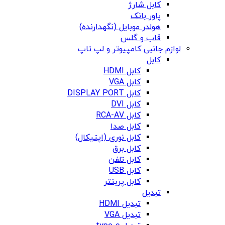
کابل شارژ
پاور بانک
هولدر موبایل (نگهدارنده)
قاب و گلس
لوازم جانبی کامپیوتر و لپ تاپ
کابل
کابل HDMI
کابل VGA
کابل DISPLAY PORT
کابل DVI
کابل RCA-AV
کابل صدا
کابل نوری (اپتیکال)
کابل برق
کابل تلفن
کابل USB
کابل پرینتر
تبدیل
تبدیل HDMI
تبدیل VGA