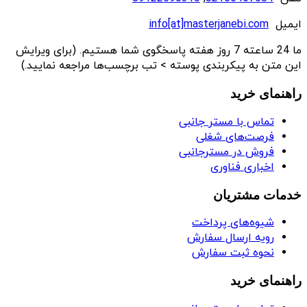
ایمیل
info[at]masterjanebi.com
ما 24 ساعته 7 روز هفته پاسخگوی شما هستیم. (برای ویرایش
این متن به پیکربندی پوسته > تب برچسب‌ها مراجعه نمایید.)
راهنمای خرید
تماس با مستر جانبی
فرصت‌های شغلی
فروش در مسترجانبی
اخباری فناوری
خدمات مشتریان
شیوه‌های پرداخت
رویه ارسال سفارش
نحوه ثبت سفارش
راهنمای خرید