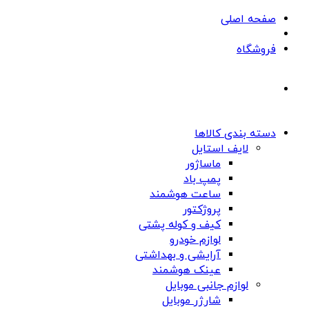
صفحه اصلی
فروشگاه
دسته بندی کالاها
لایف استایل
ماساژور
پمپ باد
ساعت هوشمند
پروژکتور
کیف و کوله پشتی
لوازم خودرو
آرایشی و بهداشتی
عینک هوشمند
لوازم جانبی موبایل
شارژر موبایل