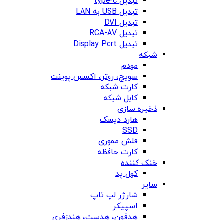
تبدیل type-c
تبدیل USB به LAN
تبدیل DVI
تبدیل RCA-AV
تبدیل Display Port
شبکه
مودم
سویچ، روتر، اکسس پوینت
کارت شبکه
کابل شبکه
ذخیره سازی
هارد دیسک
SSD
فلش مموری
کارت حافظه
خنک کننده
کول پد
سایر
شارژر لپ تاپ
اسپیکر
هدفون، هدست، هندزفری