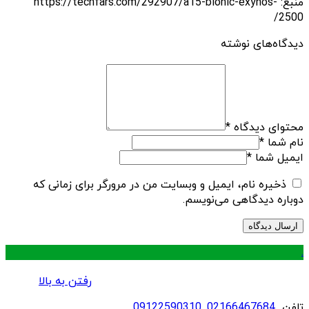
منبع: https://techfars.com/292907/a15-bionic-exynos-
2500/
دیدگاه‌های نوشته
محتوای دیدگاه
*
نام شما
*
ایمیل شما
*
ذخیره نام، ایمیل و وبسایت من در مرورگر برای زمانی که
دوباره دیدگاهی می‌نویسم.
.
رفتن به بالا
تلفن
02166467684
,
09122590310