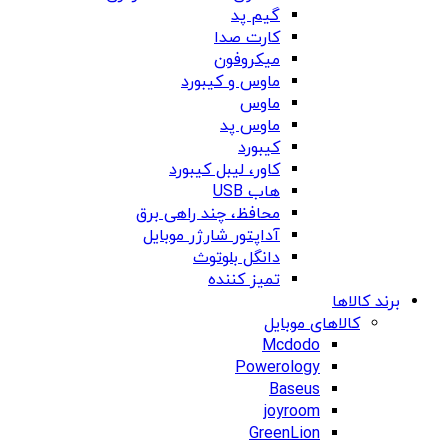
گیم پد
کارت صدا
میکروفون
ماوس و کیبورد
ماوس
ماوس پد
کیبورد
کاور، لیبل کیبورد
هاب USB
محافظ، چند راهی برق
آداپتور شارژر موبایل
دانگل بلوتوث
تمیز کننده
برند کالاها
کالاهای موبایل
Mcdodo
Powerology
Baseus
joyroom
GreenLion