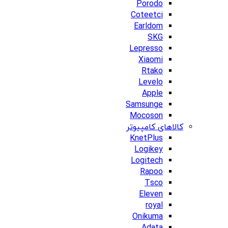
Porodo
Coteetci
Earldom
SKG
Lepresso
Xiaomi
Rtako
Levelo
Apple
Samsunge
Mocoson
کالاهای کامپیوتر
KnetPlus
Logikey
Logitech
Rapoo
Tsco
Eleven
royal
Onikuma