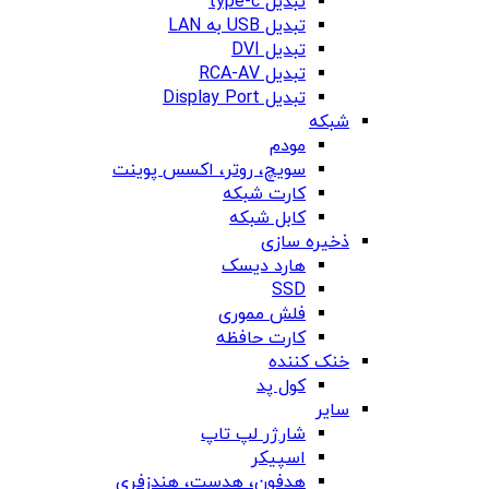
تبدیل type-c
تبدیل USB به LAN
تبدیل DVI
تبدیل RCA-AV
تبدیل Display Port
شبکه
مودم
سویچ، روتر، اکسس پوینت
کارت شبکه
کابل شبکه
ذخیره سازی
هارد دیسک
SSD
فلش مموری
کارت حافظه
خنک کننده
کول پد
سایر
شارژر لپ تاپ
اسپیکر
هدفون، هدست، هندزفری