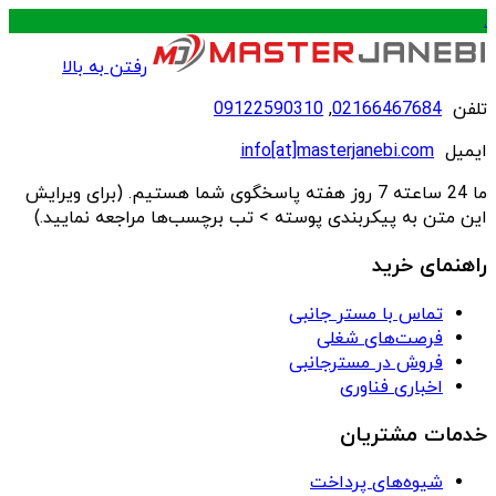
.
رفتن به بالا
تلفن
02166467684
,
09122590310
ایمیل
info[at]masterjanebi.com
ما 24 ساعته 7 روز هفته پاسخگوی شما هستیم. (برای ویرایش
این متن به پیکربندی پوسته > تب برچسب‌ها مراجعه نمایید.)
راهنمای خرید
تماس با مستر جانبی
فرصت‌های شغلی
فروش در مسترجانبی
اخباری فناوری
خدمات مشتریان
شیوه‌های پرداخت