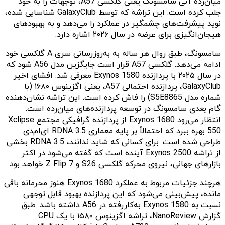
میان‌رده آتی سامسونگ یعنی گلکسی A57، توجهات را به خود
جلب کرده است. این تراشه که توسط GalaxyClub شناسایی شده،
نوید پیشرفت‌های چشمگیر در عملکرد را می‌دهد و به بهبودهای
هیجان‌انگیزی برای عرضه در سال ۲۰۲۶ اشاره دارد.
سامسونگ، طبق روال هر ساله به به‌روزرسانی سری A گلکسی خود
ادامه می‌دهد. گلکسی A57 قرار است جایگزین مدل A56 شود که
در سال ۲۰۲۵ با پردازنده Exynos 1580 معرفی شد. افشای اخیر
GalaxyClub، پردازنده احتمالی A57، یعنی اگزینوس ۱۶۸۰ (با
شماره مدل S5E8865) را فاش کرده است. این تراشه نشان‌دهنده
گام بعدی سامسونگ در توسعه پردازنده‌های میان‌رده است.
انتظار می‌رود Exynos 1680 از پردازنده گرافیکی مجتمع Xclipse
550 بهره ببرد که احتمالاً بر پایه معماری RDNA 3.5 ای‌ام‌دی
طراحی شده است. برای کسانی که شاید ندانند، RDNA 3.5 بخشی
از تراشه Exynos 2500 آینده است که گفته می‌شود در اکثر
بازارهای جهانی، نیروی محرکه گلکسی S26 و Z Flip 7 خواهد بود.
هرچند جزئیات مربوط به عملکرد Exynos 1680 هنوز محرمانه باقی
مانده، پیش‌بینی می‌شود که این پردازنده بهبود قابل توجهی
نسبت به Exynos 1580 به‌کاررفته در A56 داشته باشد. طبق
گزارش NanoReview، تراشه اگزینوس ۱۵۸۰ با یک CPU