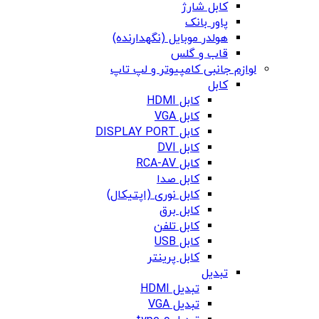
کابل شارژ
پاور بانک
هولدر موبایل (نگهدارنده)
قاب و گلس
لوازم جانبی کامپیوتر و لپ تاپ
کابل
کابل HDMI
کابل VGA
کابل DISPLAY PORT
کابل DVI
کابل RCA-AV
کابل صدا
کابل نوری (اپتیکال)
کابل برق
کابل تلفن
کابل USB
کابل پرینتر
تبدیل
تبدیل HDMI
تبدیل VGA