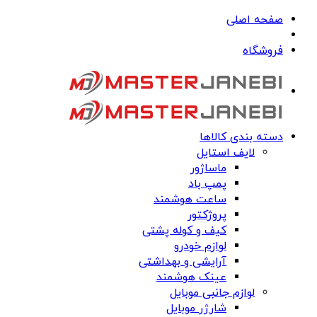
صفحه اصلی
فروشگاه
دسته بندی کالاها
لایف استایل
ماساژور
پمپ باد
ساعت هوشمند
پروژکتور
کیف و کوله پشتی
لوازم خودرو
آرایشی و بهداشتی
عینک هوشمند
لوازم جانبی موبایل
شارژر موبایل