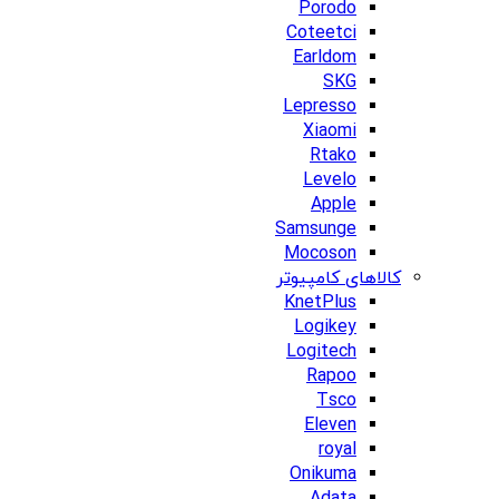
Porodo
Coteetci
Earldom
SKG
Lepresso
Xiaomi
Rtako
Levelo
Apple
Samsunge
Mocoson
کالاهای کامپیوتر
KnetPlus
Logikey
Logitech
Rapoo
Tsco
Eleven
royal
Onikuma