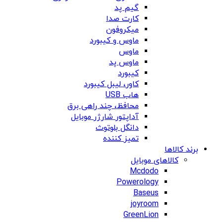
گیم پد
کارت صدا
میکروفون
ماوس و کیبورد
ماوس
ماوس پد
کیبورد
کاور، لیبل کیبورد
هاب USB
محافظ، چند راهی برق
آداپتور شارژر موبایل
دانگل بلوتوث
تمیز کننده
برند کالاها
کالاهای موبایل
Mcdodo
Powerology
Baseus
joyroom
GreenLion