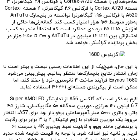
سه‌خوشه‌ای (۱ هسته Cortex-A720 با فرکانس ۲.۹ گیگاهرتز، ۳
هسته Cortex-A720 با فرکانس ۲.۶ گیگاهرتز، ۴ هسته Cortex-
A520 با فرکانس ۱.۹۵ گیگاهرتز) توانسته در بنچمارک AnTuTu
به‌طور متوسط ۹۰۶ هزار امتیاز کسب کند. گمانه‌زنی‌ها حاکی از
افزایش ۱۵ تا ۲۵ درصدی عملکرد است که احتمالاً منجر به کسب
امتیازاتی بین ۱.۱ تا ۱.۲ میلیون در AnTuTu و ۳۰۰ تا ۳۵۰ هزار در
بخش پردازنده گرافیکی خواهد شد.
با این حال، هیچ‌یک از این اطلاعات رسمی نیست و بهتر است تا
زمان انتشار نتایج بنچمارک‌ها منتظر بمانیم. پیش‌بینی می‌شود
Exynos 1680 فرآیند ساخت ۴ نانومتری خود را حفظ کند، اما
ممکن است از پیکربندی هسته‌ای ۱+۴+۳ استفاده نماید.
لازم به ذکر است که گلکسی A56 از نمایشگر Super AMOLED
6.7 اینچی ۱۲۰ هرتزی، دوربین سه‌گانه ۵۰ مگاپیکسلی، شارژ ۴۵
واتی و باتری ۵۰۰۰ میلی‌آمپرساعتی برخوردار بود. برای A57، انتظار
می‌رود یک دوربین تله‌فوتو با زوم اپتیکال ۲ یا ۳ برابر برای رقابت
با برندهایی مانند ویوو و قابلیت ضبط ویدیوی 4K با سرعت ۶۰
فریم بر ثانیه نیز اضافه شود. با توجه به قیمت شایعه شده حدود