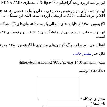
این تراشه از پردازنده گرافیکی Xclipse 530 با معماری RDNA AMD بهره می‌برد که عملکرد گرافیکی ۵۳ درصد بهتر ی نسبت به نسل قبلی دارد.
S24 را برای گلکسی A55 به ارمغان آورده است. البته این بستگی به عرضه One UI 6.1 برای این گوشی خواهد داشت.
اگزینوس ۱۴۸۰ از قابلیت‌های اتصالی بلوتوث ۵.۳، وای‌فای ۶E، شبکه ۵G زیر ۶ گیگاهرتز و ۵G mmWave و cat.18 LTE پشتیبانی می‌کند.
است.
انتظار می رود سامسونگ گوشی‌های بیشتری با اگزینوس ۱۴۸۰ معرفی کند.
اتاق خبر
مستر جانبی
منبع: https://techfars.com/279772/exynos-1480-samsung/
دیدگاه‌های نوشته
محتوای دیدگاه
*
نام شما
*