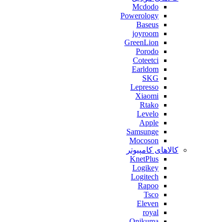
Mcdodo
Powerology
Baseus
joyroom
GreenLion
Porodo
Coteetci
Earldom
SKG
Lepresso
Xiaomi
Rtako
Levelo
Apple
Samsunge
Mocoson
کالاهای کامپیوتر
KnetPlus
Logikey
Logitech
Rapoo
Tsco
Eleven
royal
Onikuma