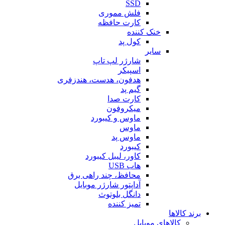
SSD
فلش مموری
کارت حافظه
خنک کننده
کول پد
سایر
شارژر لپ تاپ
اسپیکر
هدفون، هدست، هندزفری
گیم پد
کارت صدا
میکروفون
ماوس و کیبورد
ماوس
ماوس پد
کیبورد
کاور، لیبل کیبورد
هاب USB
محافظ، چند راهی برق
آداپتور شارژر موبایل
دانگل بلوتوث
تمیز کننده
برند کالاها
کالاهای موبایل