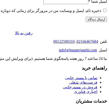
ایمیل شما
*
ذخیره نام، ایمیل و وبسایت من در مرورگر برای زمانی که دوباره 
رفتن به بالا
تلفن
02166467684
,
09122590310
ایمیل
info[at]masterjanebi.com
ما 24 ساعته 7 روز هفته پاسخگوی شما هستیم. (برای ویرایش این متن به پیکربندی پوسته > تب برچسب‌ها مراجعه نمایید.)
راهنمای خرید
تماس با مستر جانبی
فرصت‌های شغلی
فروش در مسترجانبی
اخباری فناوری
خدمات مشتریان