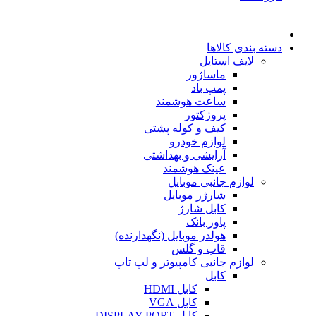
دسته بندی کالاها
لایف استایل
ماساژور
پمپ باد
ساعت هوشمند
پروژکتور
کیف و کوله پشتی
لوازم خودرو
آرایشی و بهداشتی
عینک هوشمند
لوازم جانبی موبایل
شارژر موبایل
کابل شارژ
پاور بانک
هولدر موبایل (نگهدارنده)
قاب و گلس
لوازم جانبی کامپیوتر و لپ تاپ
کابل
کابل HDMI
کابل VGA
کابل DISPLAY PORT