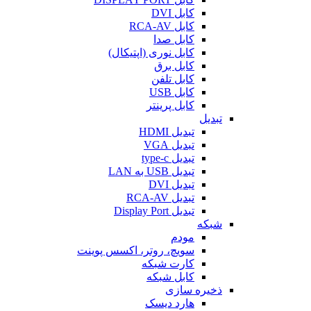
کابل DVI
کابل RCA-AV
کابل صدا
کابل نوری (اپتیکال)
کابل برق
کابل تلفن
کابل USB
کابل پرینتر
تبدیل
تبدیل HDMI
تبدیل VGA
تبدیل type-c
تبدیل USB به LAN
تبدیل DVI
تبدیل RCA-AV
تبدیل Display Port
شبکه
مودم
سویچ، روتر، اکسس پوینت
کارت شبکه
کابل شبکه
ذخیره سازی
هارد دیسک