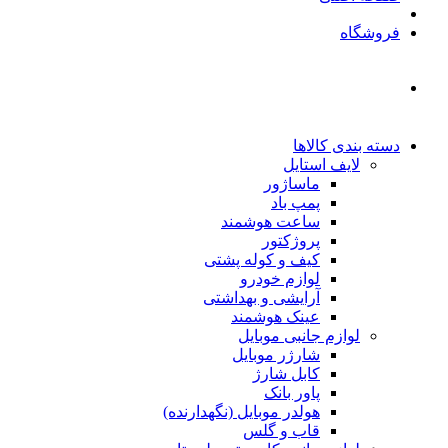
فروشگاه
دسته بندی کالاها
لایف استایل
ماساژور
پمپ باد
ساعت هوشمند
پروژکتور
کیف و کوله پشتی
لوازم خودرو
آرایشی و بهداشتی
عینک هوشمند
لوازم جانبی موبایل
شارژر موبایل
کابل شارژ
پاور بانک
هولدر موبایل (نگهدارنده)
قاب و گلس