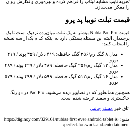
تجربه تایپ مشابه لپتاپ را فراهم کرده و بهره‌وری و نگارش روان
را ممکن می‌سازد.
قیمت تبلت نوبیا پد پرو
قیمت Nubia Pad Pro بیشتر به یک تبلت میان‌رده نزدیک است تا یک
پرچمدار. البته این مسئله بستگی دارد به اینکه کدام یک از سه نسخه
را انتخاب کنید:
مدل ۸ گیگ رم/۲۵۶ گیگ حافظه: ۴۱۹ دلار / ۳۵۹ پوند / ۴۱۹
یورو
مدل ۱۲ گیگ رم/۲۵۶ گیگ حافظه: ۴۸۹ دلار / ۴۲۹ پوند / ۴۸۹
یورو
مدل ۱۶ گیگ رم/۵۱۲ گیگ حافظه: ۵۹۹ دلار / ۴۹۹ پوند / ۵۷۹
یورو
همچنین همانطور که در تصاویر دیده می‌شود، Pad Pro در دو رنگ
خاکستری و سفید عرضه شده است.
اتاق خبر
مستر جانبی
منبع: https://diginoy.com/329161/nubias-first-ever-android-tablet-is-
perfect-for-work-and-entertainment/