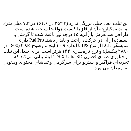
این تبلت ابعاد خیلی بزرگی ندارد (۲۵۳.۳ در ۱۶۴.۶ در ۷.۳ میلی‌متر)،
اما بدنه‌ یکپارچه‌ آن از فلز با کیفیت هوافضا ساخته شده است.
طراحی ضدلغزش با زاویه ۴۵ درجه نیز باعث شده تا گرفتن و
استفاده از آن در حرکت، راحت و پایدار باشد. Pad Pro دارای
نمایشگر LCD از نوع IPS با اندازه ۱۰.۹ اینچ و وضوح ۲.۸K (1800 در
۲۸۸۰ پیکسل) و نرخ تازه‌سازی ۱۴۴ هرتز است. برای صدا، این تبلت
از فناوری صدای فضایی DTS X Ultra 3D پشتیبانی می‌کند که
تجربه‌ای فراگیر و استریو برای سرگرمی و تماشای محتوای ویدئویی
به ارمغان می‌آورد.