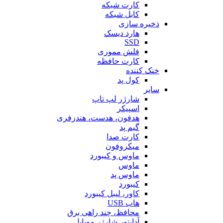
کارت شبکه
کابل شبکه
ذخیره سازی
هارد دیسک
SSD
فلش مموری
کارت حافظه
خنک کننده
کول پد
سایر
شارژر لپ تاپ
اسپیکر
هدفون، هدست، هندزفری
گیم پد
کارت صدا
میکروفون
ماوس و کیبورد
ماوس
ماوس پد
کیبورد
کاور، لیبل کیبورد
هاب USB
محافظ، چند راهی برق
آداپتور شارژر موبایل