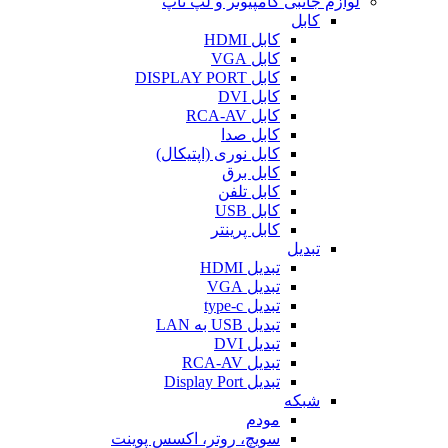
لوازم جانبی کامپیوتر و لپ تاپ
کابل
کابل HDMI
کابل VGA
کابل DISPLAY PORT
کابل DVI
کابل RCA-AV
کابل صدا
کابل نوری (اپتیکال)
کابل برق
کابل تلفن
کابل USB
کابل پرینتر
تبدیل
تبدیل HDMI
تبدیل VGA
تبدیل type-c
تبدیل USB به LAN
تبدیل DVI
تبدیل RCA-AV
تبدیل Display Port
شبکه
مودم
سویچ، روتر، اکسس پوینت