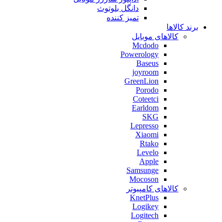
دانگل بلوتوث
تمیز کننده
برند کالاها
کالاهای موبایل
Mcdodo
Powerology
Baseus
joyroom
GreenLion
Porodo
Coteetci
Earldom
SKG
Lepresso
Xiaomi
Rtako
Levelo
Apple
Samsunge
Mocoson
کالاهای کامپیوتر
KnetPlus
Logikey
Logitech